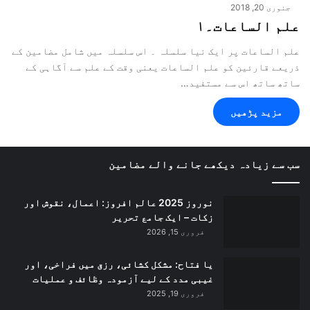
جنوری 20, 2018
علم الساعات۔۱
علم الساعات پر ایک نیا سلسلہ ۔ اس سلسلہ میں شامل مضامین کے
ذریعے قارئین کو علم الساعات یعنی وقت کے علم سے آگاہی کے
ساتھ ساتھ اس سے مستفید…
مزید پڑھیں
سب سے زیادہ دیکھے جانے والے مضامین
نوروز 2025 عالم افروز: اعمال، نقوش اور
زکات – ایک جامع تحریر
فروری 15, 2026
یا فتاح: مشکل کشائی، رزق میں فراخی، اور
غیبی مدد کے لیے آزمودہ وظائف و عملیات
فروری 19, 2025