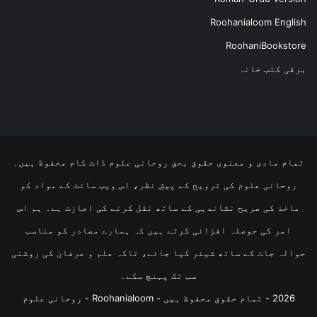
Roohanialoom English
RoohaniBookstore
برقی کتب خانہ
تمام مادی و معنوی حقوق بحق روحانی علوم ڈاٹ کام محفوظ ہیں۔
روحانی علوم کی ترویج کے پیشِ نظر، اس ویب سائٹ کے مواد کو
ماخذ کی صریح نشاندہی کے ساتھ نقل کرنے کی اجازت ہے۔ ہم اس
امر کی حوصلہ افزائی کرتے ہیں کہ ہمارے مصادر کو مناسب
حوالہ جات کے ساتھ شیئر کیا جائے، تاکہ علم و عرفان کی روشنی
سب تک پہنچ سکے۔
2026 - تمام حقوق محفوظ ہیں - Roohanialoom - روحانی علوم