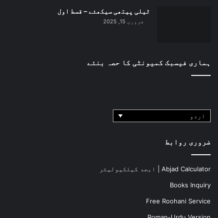
ٹیلی پیتھی سیکھئے – قسط اول
فروری 15, 2025
ہماری فیسبک کمیونٹی کا حصہ بنئے
اردو
ضروری روابط
Abjad Calculator | ابجد کیلکیولیٹر
Books Inquiry
Free Roohani Service
Roman-Urdu Version