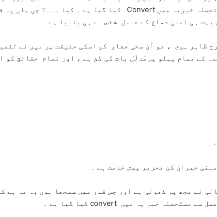
مُستحصلہ خُفیہ ہے جسے ایک حسابی عمل کے ذریعے مُستحصلہ خبریہ میں Convert کیا گیا ہے ۔ کیا ۔۔۔
 بہت ہی اعلیٰ دماغ کے حامل شخص نے ہی بنایا ہے ۔
رح ظاہر ہوئ ، تو اُن سخی جفار کو اسکی حقیقت پر میں نے تفصی
ہ کے تمام پہلو پرمُدلّل بات کی گئ ہے ، اور تمام حقائق کو ا
 ۔
مبنی حیران کن تحریر پیش خدمت ہے ۔
لی نے مجھ پر کھولی ہے اور جس قدر میں سمجھا ہوں وہ یہ ہے کہ
ہ خبر یہ میں convert کیا گیا ہے ۔