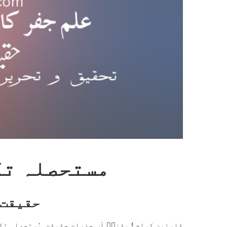
مستحصلہ تک
حقیقت تحق
قارئین کرام ! یقناۤ آپ حضرات حقیقتِ مُستحصلہ ت