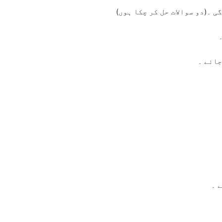
ی ۔(دو سوالات حل کر چکا ہوں)
جائے ۔
 ۔