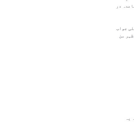
؟ جی ہاں یہ قاعدہ در
لی جواب
ظہر من
 یہ