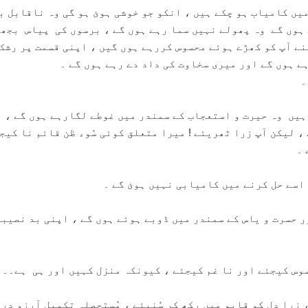
یں کامیاب ہو چکے ہیں ، انکو جو خوشی ہوئ ہو گی وہ ناقابل ب
ہوں گے وہ پھولے نہیں سما رہے ہوں گے ، برسوں کی پیاس بجھت
پنے آپ کو کھڑے ہوئے محسوس کررہے ہوں گیں ، اپنی قسمت پر رشک
ہے ہوں گے اور میری سخاوت کی داد دے رہے ہوں گے ۔
۔
یں وہ حیرت و استعجاب کے سمندر میں غوطے لگارہے ہوں گے ، ہ
، لیکن آپ زرا ٹھریئے ! میرا متعلق کوئی سُوء ظن قائم نا کیج
 ۔
اسے حل کرنے میں کامیابی نہیں ہوئ گے ۔
 حسرت و یاس کے سمندر میں ڈوبے ہوئے ہوں گے ، اپنی بد نصیبی
سوس کیجئے اور نا غم کیجئے ، کیونکہ منزل کہیں اور ہی ہے۔۔
 زرا دل کو قابو میں رکھ کر سُنیئے ، مُستحصلہ تکمیل آرزو در