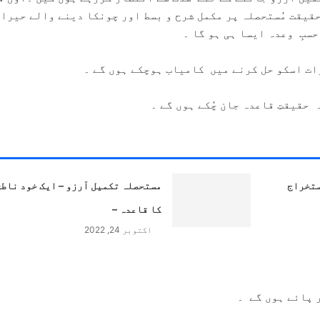
ے عرض کی تھی کہ مستحصلہ تکمیل آرذو قسط 2، حقیقت مُستحصلہ پر مکمل شرح و بسط اور چونکا دینے والے حی
سبِ وعدہ ایسا ہی ہو گا ۔
ت اسکو حل کرنے میں کامیاب ہوچکے ہوں گے ۔
حقیقتِ قاعدہ جان چُکے ہوں گے ۔
ستخراج
مستحصلہ تکمیل آرزو – ایک خود ناطق
کا قاعدہ –
اکتوبر 24, 2022
 پائے ہوں گے ۔