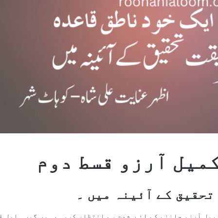
میل آرزو قسط دوم
یق کے آئینہ میں ۔
کمیل آرزو جاننے کے لئے شدت سے انتظار کررہے ہوں گیں ۔اول ق