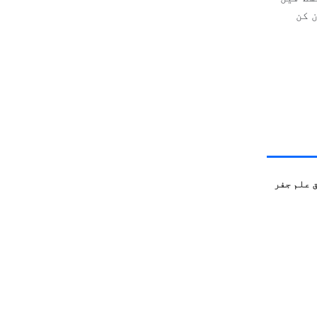
ران کن
 علم جفر