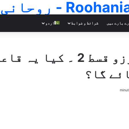
Ro - روحانی علوم
ے بارے میں
شرائط و ضوابط
اردو
مستحصلہ تکمیل آرزو قسط 2
ئے گا؟