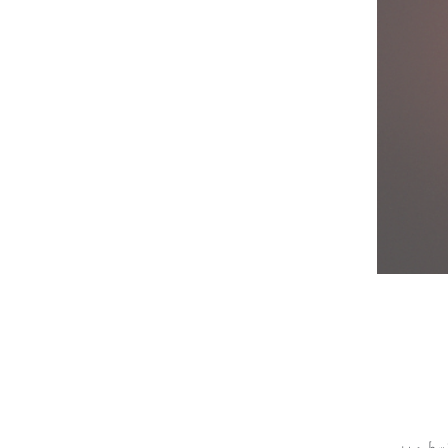
سط میں