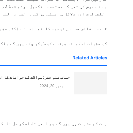
ہم ن
انکشافات اور دلائل پر مبنی ہو گی ۔ انشا ء اللہ ح
قاعدہ خالص حسابی نوعیت کا تھا اسلئے اکثر حضرا
کم حضرات اسکو نا صرف اسکوحل کر چکے ہوں گے بلکہ 
Related Articles
حساب علم جفر: سوالات کے جوابات کا ا
نومبر 20, 2024
بہت کم حضرات ہی ہوں گے جو ابھی تک اسکو حل نا کر