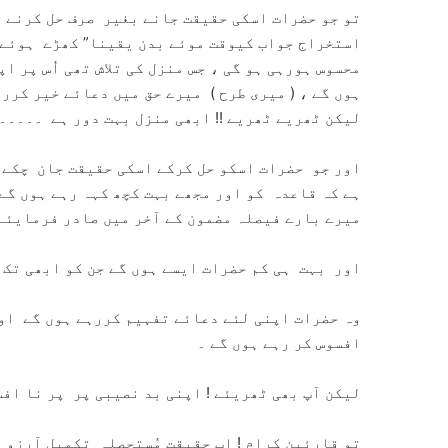
تو جو حضرات اسکی حقیقت جانے بغیر صرف حل کرنے م
استخراج جواب کیوقت موئے بدن یقینا” کھڑے ہوئے 
محسوس ہورہی ہو گی ، جس منزل کی تلاش تھی اُس پر ا
ہوں گے ، ( میری طرح ) میرے حق میں دعائے خیر کرر
لیکن ٹھریے ٹھریے !! ابھی منزل بہت دور ہے ۔۔۔۔۔
اور جو حضرات اسکو حل کرکے اسکی حقیقت جان چکے ہ
ہے کہ قاعدہ کو اور مجھے بہت کچھ کہہ رہے ہوں گے 
میرے بارے فیصلہ مضمون کے آخر میں صادر فرمایئے
اور بہت ہی کم حضرات ایسے ہوں گے جن کو ابھی تک 
وہ حضرات اپنی لئے دعائے تفہیم کررہے ہوں گے اور
افسوس کر رہے ہوں گے ۔
لیکن آپ بھی ٹھریئے ! اپنی بد نصیبی پر پر نا اف
تو قارئین کرام ! اب حقیقتِ مُستحصلہ تکمیل آرزو ،