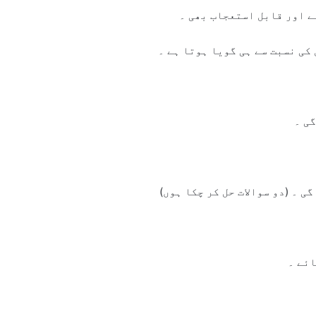
ے اور قابل استعجاب بھی ۔
کی نسبت سے ہی گویا ہوتا ہے ۔
گی ۔
گی ۔ (دو سوالات حل کر چکا ہوں)
ائے ۔