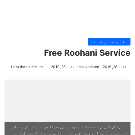
مفت روحانی خدمات
Free Roohani Service
اگست 28, 2019
Last Updated: اگست 28, 2019
Less than a minute
کیا آپ کسی ایسے مسئلے سے دوچار ہیں جس کا جواب آپ کا دل و دماغ
دینے سے قاصر ہے ؟ تو پھر آج ہی فری روحانی سروس کو استعمال کرتے