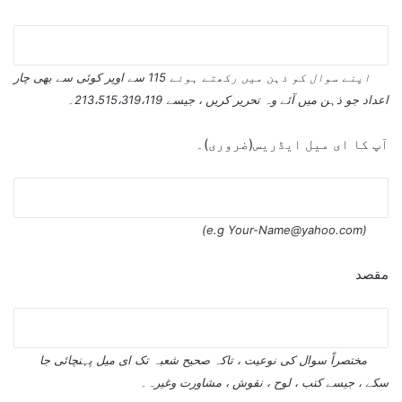
اپنے سوال کو ذہن میں رکھتے ہوئے 115 سے اوپر کوئی سے بھی چار
اعداد جو ذہن میں آئے وہ تحریر کریں ، جیسے 213،515،319،119۔
آپ کا ای میل ایڈریس(ضروری)۔
)
Your-Name@yahoo.com
(e.g
مقصد
مختصراً سوال کی نوعیت ، تاکہ صحیح شعبہ تک ای میل پہنچائی جا
سکے ، جیسے کتب ، لوح ، نقوش ، مشاورت وغیرہ۔