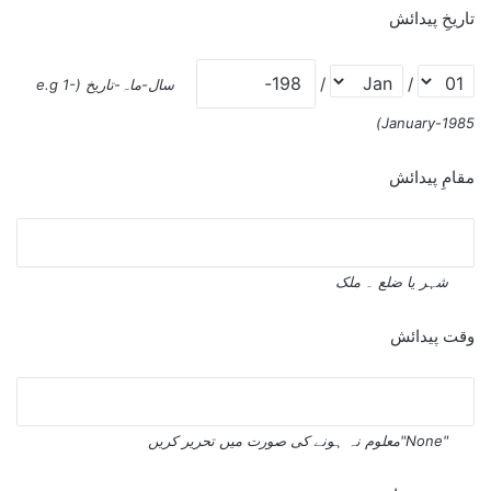
تاریخِ پیدائش
/
/
سال-ماہ-تاریخ (e.g 1-
January-1985)
مقامِ پیدائش
شہر یا ضلع ۔ ملک
وقت پیدائش
"None"معلوم نہ ہونے کی صورت میں تحریر کریں