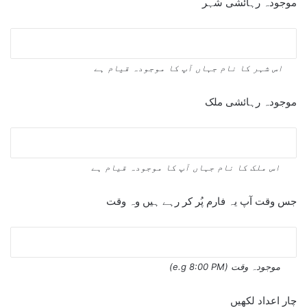
موجودہ رہائشی شہر
اس شہر کا نام جہاں آپ کا موجودہ قیام ہے
موجودہ رہائشی ملک
اس ملک کا نام جہاں آپ کا موجودہ قیام ہے
جس وقت آپ یہ فارم پُر کر رہے ہیں وہ وقت
موجودہ وقت (e.g 8:00 PM)
چار اعداد لکھیں