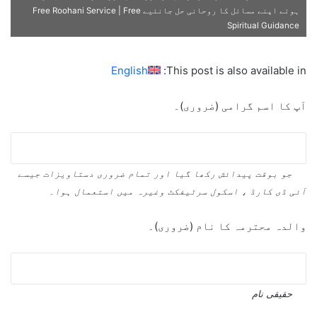
ہوئے اپنے مسائل کا روحانی حل جانئیے Free Roohani Service | Free
Spiritual Guidance
English
This post is also available in:
آپ کا اسم گرامی (ضروری)۔
جو بوقت پیدائش رکھا گیا اور تمام ضروری دستاویزات جیسے
آئی ڈی کارڈ ، اسکول سرٹیفکٹ وغیرہ میں استعمال ہوا۔
والدہ محترمہ کا نام (ضروری)۔
حقیقی نام