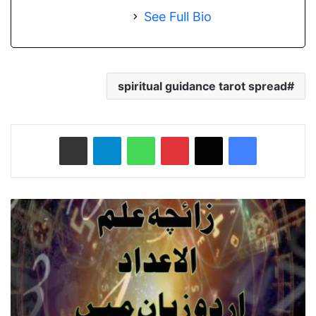
See Full Bio
spiritual guidance tarot spread
Share via Email
Telegram
WhatsApp
Pinterest
X
Facebook
N
u
m
e
r
o
l
o