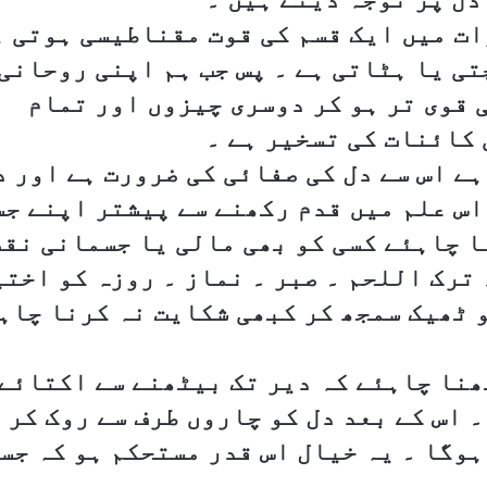
ات میں ایک قسم کی قوت مقناطیسی ہوتی ہ
ی یا ہٹاتی ہے ۔ پس جب ہم اپنی روحانی
 قوی تر ہو کر دوسری چیزوں اور تمام
 کائنات کی تسخیر ہے ۔
ہے اس سے دل کی صفائی کی ضرورت ہے اور د
اس علم میں قدم رکھنے سے پیشتر اپنے جس
ا چاہئے کسی کو بھی مالی یا جسمانی نق
ترک اللحم ۔ صبر ۔ نماز ۔ روزہ کو اخت
 ٹھیک سمجھ کر کبھی شکایت نہ کرنا چاہ
ھنا چاہئے کہ دیر تک بیٹھنے سے اکتائے
 اس کے بعد دل کو چاروں طرف سے روک کر 
ہوگا ۔ یہ خیال اس قدر مستحکم ہو کہ جس
ں ۔