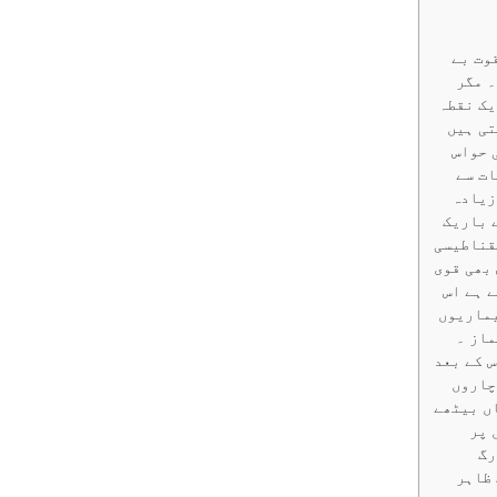
وت بے
۔ مگر
یک نقطہ
تی ہیں
 حواس
ات سے
زیادہ
 باریک
مقناطیسی
 بھی قوی
ے ہے اس
یماریوں
ماز ۔
س کے بعد
چاروں
اں بیٹھے
 پر
رگ
 ظاہر