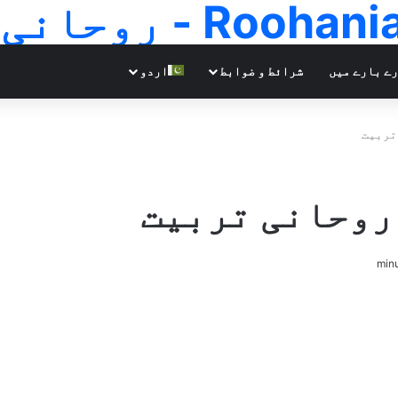
Ro - روحانی علوم
ے بارے میں
شرائط و ضوابط
اردو