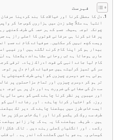
فہرست
دل کا معطل کرنا اور خیالات کا بند کردینا عرفان 
انتہا ہے مثلاً چشم زدن میں ہزاروں کوس جا کر واپ
چونکہ توجہ ہمیشہ جسم کے ہر حصہ کی طرف کھنچی رہت
پر قائم کرنا ہی عرفانی قوتوں کا اصلی راز ہے جس 
ویسے کچھ نہیں کر سکتیں۔ صوفیائے کام نے جسم انس
بیدار ہو کر اپنا کام کرنے لگتے ہیں اور غیبی اس
عاری ہوجاتا ہے تب روحانی مشاہدات دیکھتا ہے لہٰ
کام لیا جائے انہی کی قوت ادراک زیادہ ترقی کرجا
سر کی تمیز کرلیتے ہیں صوفیائے کرام دل پر توجہ 
ہوتی ہے جو دوسری چیزوں کو اپنی طرف کھینچتی یا 
تر ہو کر دوسری چیزوں اور تمام مزاحمتوں پر غالب 
سے دل کی صفائی کی ضرورت ہے اور دل پر ہی توجہ دی
اور عیبوں پر نظر کرنا چاہئے کسی کو بھی مالی یا
روزہ کو اختیار کرنا چاہئے ۔ اور رضائے الہی کو 
ایسے خاص طرز میں بیٹھنا چاہئے کہ دیر تک بیٹھنے 
طرف سے روک کر یکسو کرنا اور ایک خاص مرکز پر جان
ہیں ۔ طریقہ بیٹھنے کا یہ ہے کہ چار زانو بیٹھے ک
رکھے ۔ اور انگلیاں کھلی رہنے دیں ۔ تاکہ شکل ال
کیماس وہ ہے جو بائیں گھٹنے کے اندر ہے ۔ اب قلب 