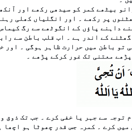
انو بیٹھے کمر کو سیدھی رکھے اور آنکھ
ٹنوں پر رکھے ۔ اور انگلیاں کھلی رہنے
نے داہنے پاؤں کے انگوٹھے سے رگ کیماس
گھٹنے کے اندر ہے ۔ اب قلب باطن سے راب
ی تو باطن میں حرارت ظاہر ہوگی ۔ اور خ
پڑھے معتنی تک غور کرکے پڑھے ۔
م توجہ سے جہر یا خفی کرے ۔ جب تک ذوق و
میں کرے ۔ کمرہ جس قدر چھوٹا ہو اچھا ہ