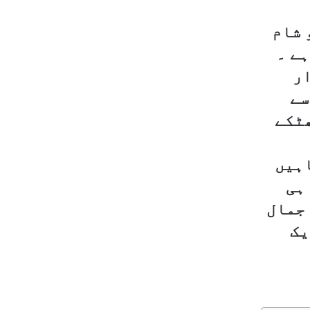
 شام
ہے ۔
ار
سے
ھٹکے
اہیں
ہی
 جمال
یک