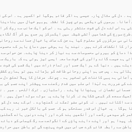
ہے ۔ دل کی مثال پارہ جیسی ہے اگر قائم ہوگیا تو اکسیر ہے ۔ اس کی ق
س آجانا۔ برسوں کی دیکھی ہوئی چیز کا نقشہ ہوبہو خیال میں بنادینا
ی ہے اس لئے دل کی قوت منتشر رہتی ہے ۔ اس کو ایک جانب سے روک کر ا
طرح سورج کی شعاعیں آتشی شیشہ میں ایکمرکز پر جمع ہو کر آگ لگادی
انی می مرکزوں کو معلوم کیا ہے جن کے صاف یا خیال جمانے سے روحانی
رار کا انکشاف کرتے ہیں ۔ نیند یا بے ہوشی میں دماغ باہر کے محسوس
ذا دماغ کو بیرونی محسوسات سے بے نیاز کر دینا چاہئے۔ جن حواس سے 
تی ہے جیسے گانے والوں کی قوت سامعہ ایسی تیز ہوتی ہے کہ باریک سے
دیتے ہیں ۔ دنیا کے ہر ایک جسم اور تمام ذرات میں ایک قسم کی قوت 
ہٹاتی ہے ۔ پس جب ہم اپنی روحانی طاقت کو بڑھاتے ہیں تو ہماری کشش
آجاتی ہے یہی کائنات کی تسخیر ہے ۔ چونکہ عرفان کا پہلا تعلق دل س
نے کی ضرورت ہے لہٰذا اس علم میں قدم رکھنے سے پیشتر اپنے جسم کی ب
 جسمانی نقصان نہ پہنچانا چاہئے ۔ راستبازی ۔ ترک اللحم ۔ صبر ۔ ن
ٹھیک سمجھ کر کبھی شکایت نہ کرنا چاہئے یہ موٹے موٹے اصول ہیں ۔ ا
سے اکتائے نہیں ۔ نہ کوئی عضو تھکے نہ کھنچاوے ۔ اس کے بعد دل کو 
ا ہوگا ۔ یہ خیال اس قدر مستحکم ہو کہ جسم کی بالکل خبر نہ رہے کہ
مر کو سیدھی رکھے اور آنکھیں بند کرے اور اپنے دونوں ہاتھ گھٹنوں
لہ پیدا ہو اور اپنے داہنے پاؤں کے انگوٹھے سے رگ کیماس کو دبائے 
باطن سے رابطہ قائم کرے جب اس میں قوت پہنچے گی تو باطن میں حرارت