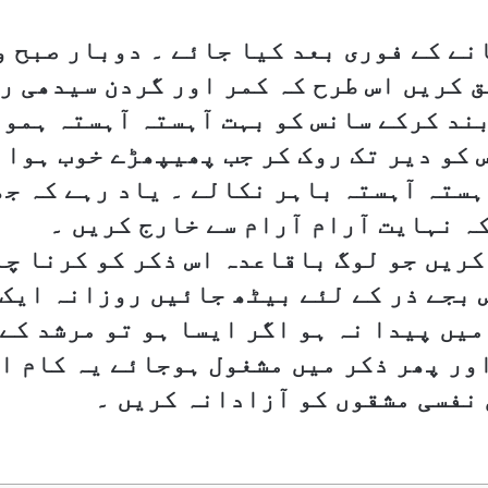
نے کے فوری بعد کیا جائے ۔ دوبار صبح و
ق کریں اس طرح کہ کمر اور گردن سیدھی ر
ند کرکے سانس کو بہت آہستہ آہستہ ہمو
 کو دیر تک روک کر جب پھیپھڑے خوب ہوا 
ہستہ آہستہ باہر نکالے ۔ یاد رہے کہ ج
 نہایت آرام آرام سے خارج کریں ۔
کریں جو لوگ باقاعدہ اس ذکر کو کرنا چ
س بجے ذر کے لئے بیٹھ جائیں روزانہ ایک 
میں پیدا نہ ہو اگر ایسا ہو تو مرشد کے
اور پھر ذکر میں مشغول ہوجائے یہ کام ا
 نفسی مشقوں کو آزادانہ کریں ۔