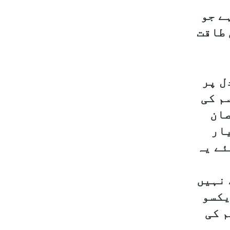
ے جو
 طاقت
ل پر
م کی
صان
یار
ئے یہ
 نہیں
یکسو
م کی