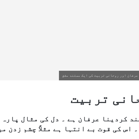
انی تربیت
ند کردینا عرفان ہے ۔ دل کی مثال پارہ 
 اس کی قوت بے انتہا ہے مثلاً چشم زدن می