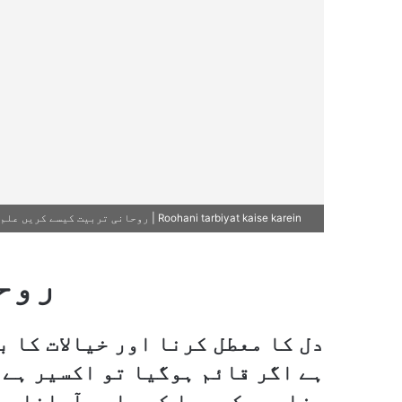
Roohani tarbiyat kaise karein | روحانی تربیت کیسے کریں علم عرفان اور روحانی تربیت کی ایک مستند مشق
روح
دل کا معطل کرنا اور خیالات کا ب
ہے اگر قائم ہوگیا تو اکسیر ہے ۔
ہزاروں کوس جا کر واپس آجانا۔