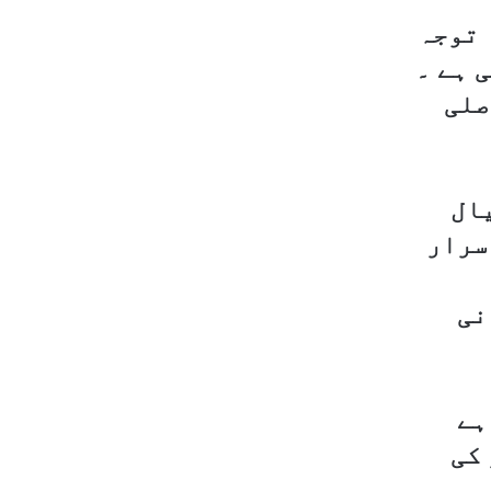
 توجہ
 ہے ۔
صلی
یال
سرار
نی
ہے
 کی