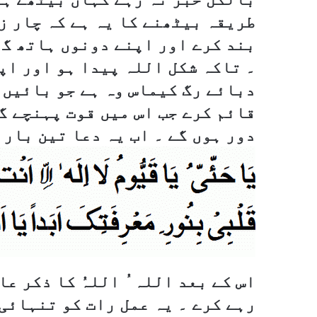
طریقہ بیٹھنے کا یہ ہے کہ چار ز
بند کرے اور اپنے دونوں ہاتھ گھ
۔ تاکہ شکل اللہ پیدا ہو اور اپ
دبائے رگ کیماس وہ ہے جو بائیں 
قائم کرے جب اس میں قوت پہنچے گ
دور ہوں گے ۔ اب یہ دعا تین بار 
اس کے بعد اللہ ُ اللہُ کا ذکر عا
رہے کرے ۔ یہ عمل رات کو تنہائی 