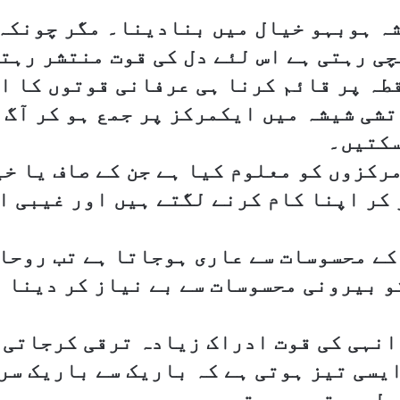
شہ ہوبہو خیال میں بنادینا۔ مگر چونکہ
ی رہتی ہے اس لئے دل کی قوت منتشر رہتی
قطہ پر قائم کرنا ہی عرفانی قوتوں کا ا
تشی شیشہ میں ایکمرکز پر جمع ہو کر آگ
سکتیں۔
رکزوں کو معلوم کیا ہے جن کے صاف یا خ
کر اپنا کام کرنے لگتے ہیں اور غیبی ا
کے محسوسات سے عاری ہوجاتا ہے تب روحا
و بیرونی محسوسات سے بے نیاز کر دینا
انہی کی قوت ادراک زیادہ ترقی کرجاتی 
یسی تیز ہوتی ہے کہ باریک سے باریک سر
ل پر توجہ دیتے ہیں ۔