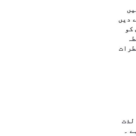
یں
 دیں
 کو
طہ
طرات
 لذت
ے ۔