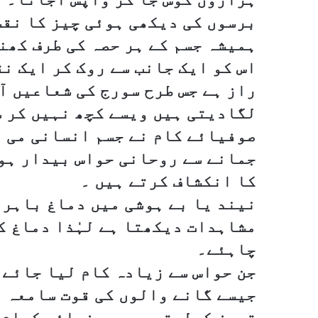
برسوں کی دیکھی ہوئی چیز کا نق
ہمیشہ جسم کے ہر حصہ کی طرف کھنچ
اس کو ایک جانب سے روک کر ایک ن
راز ہے جس طرح سورج کی شعاعیں آ
لگادیتی ہیں ویسے کچھ نہیں کر 
صوفیائے کام نے جسم انسانی می م
جمانے سے روحانی حواس بیدار ہو 
کا انکشاف کرتے ہیں ۔
نیند یا بے ہوشی میں دماغ باہر 
مشاہدات دیکھتا ہے لہٰذا دماغ ک
چاہئے۔
جن حواس سے زیادہ کام لیا جائے 
جیسے گانے والوں کی قوت سامعہ ا
تمیز کرلیتے ہیں صوفیائے کرام د