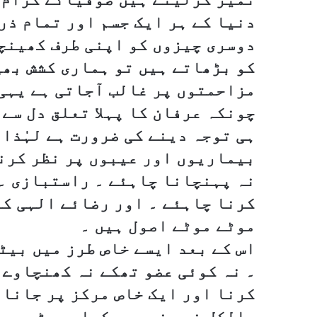
دنیا کے ہر ایک جسم اور تمام ذر
دوسری چیزوں کو اپنی طرف کھینچت
کو بڑھاتے ہیں تو ہماری کشش بھی
مزاحمتوں پر غالب آجاتی ہے یہی
چونکہ عرفان کا پہلا تعلق دل سے 
ہی توجہ دینے کی ضرورت ہے لہٰذا 
بیماریوں اور عیبوں پر نظر کرن
نہ پہنچانا چاہئے ۔ راستبازی ۔ 
کرنا چاہئے ۔ اور رضائے الہی کو
موٹے موٹے اصول ہیں ۔
اس کے بعد ایسے خاص طرز میں بیٹ
۔ نہ کوئی عضو تھکے نہ کھنچاوے ۔
کرنا اور ایک خاص مرکز پر جانا 
بالکل خبر نہ رہے کہاں بیٹھے ہی