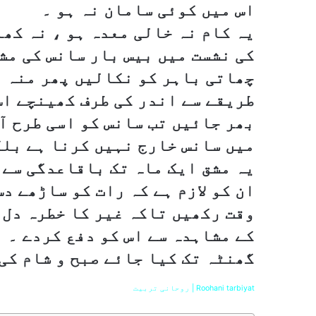
اس میں کوئی سامان نہ ہو ۔
یہ کام نہ خالی معدہ ہو ، نہ کھا
کی نشست میں بیس بار سانس کی مش
چھاتی باہر کو نکالیں پھر منہ ب
طریقے سے اندر کی طرف کھینچے اس
بھر جائیں تب سانس کو اسی طرح آ
میں سانس خارج نہیں کرنا ہے بلکہ
یہ مشق ایک ماہ تک باقاعدگی سے 
ان کو لازم ہے کہ رات کو ساڑھے د
وقت رکھیں تاکہ غیر کا خطرہ دل 
کے مشاہدہ سے اس کو دفع کردے ۔ 
گھنٹہ تک کیا جائے صبح و شام کی
Roohani tarbiyat | روحانی تربیت