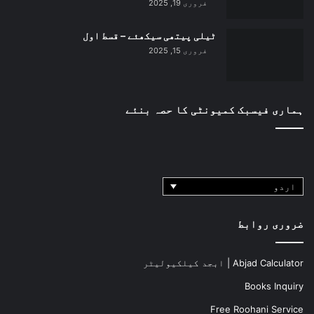
فروری 19, 2025
ٹیلی پیتھی سیکھئے – قسط اول
فروری 15, 2025
ہماری فیسبک کمیونٹی کا حصہ بنئے
اردو
ضروری روابط
Abjad Calculator | ابجد کیلکیولیٹر
Books Inquiry
Free Roohani Service