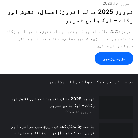
فروری 15, 2026
نوروز 2025 عالم افروز: اعمال، نقوش اور
زکات – ایک جامع تحریر
نوروز 2025 عالم افروز کے وقت، اہم ا، نقوش، تعویذات و زکات
کا جامع رہنما۔ رزق، تسخیر مطلوب، حفظ و صحت کے روحانی
طریقے یہاں جانیں۔
مزید پڑھیں
سب سے زیادہ دیکھے جانے والے مضامین
نوروز 2025 عالم افروز: اعمال، نقوش اور
زکات – ایک جامع تحریر
فروری 15, 2026
یا فتاح: مشکل کشائی، رزق میں فراخی، اور
غیبی مدد کے لیے آزمودہ وظائف و عملیات