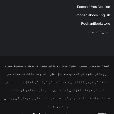
Roman-Urdu Version
Roohanialoom English
RoohaniBookstore
برقی کتب خانہ
تمام مادی و معنوی حقوق بحق روحانی علوم ڈاٹ کام محفوظ ہیں۔
روحانی علوم کی ترویج کے پیشِ نظر، اس ویب سائٹ کے مواد کو
ماخذ کی صریح نشاندہی کے ساتھ نقل کرنے کی اجازت ہے۔ ہم اس
امر کی حوصلہ افزائی کرتے ہیں کہ ہمارے مصادر کو مناسب
حوالہ جات کے ساتھ شیئر کیا جائے، تاکہ علم و عرفان کی روشنی
سب تک پہنچ سکے۔