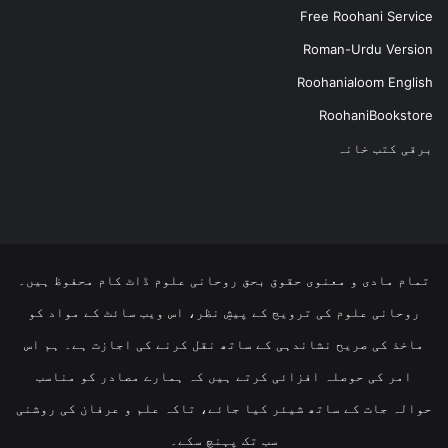
Free Roohani Service
Roman-Urdu Version
Roohanialoom English
RoohaniBookstore
برقی کتب خانہ
تمام مادی و معنوی حقوق بحق روحانی علوم ڈاٹ کام محفوظ ہیں۔
روحانی علوم کی ترویج کے پیشِ نظر، اس ویب سائٹ کے مواد کو
ماخذ کی صریح نشاندہی کے ساتھ نقل کرنے کی اجازت ہے۔ ہم اس
امر کی حوصلہ افزائی کرتے ہیں کہ ہمارے مصادر کو مناسب
حوالہ جات کے ساتھ شیئر کیا جائے، تاکہ علم و عرفان کی روشنی
سب تک پہنچ سکے۔