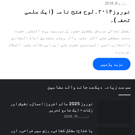
مارچ 8, 2018
نوروز۲۰۱۴۔لوح فتح نامہ (ایک علمی
تحفہ)۔
بفضل تعالیٰ عزوجل بطفیل حضور پُرنورسید یوم النشور حضرت
محمد مصطفی صلی اللہ علیہ وآلہ وسلم بتصدیق امام المشارق
والمغارب امیر المومنین حضرت علی ابن ابی طالب علیہ السلام
نوروز…
مزید پڑھیں
سب سے زیادہ دیکھے جانے والے مضامین
نوروز 2025 عالم افروز: اعمال، نقوش اور
زکات – ایک جامع تحریر
فروری 15, 2026
یا فتاح: مشکل کشائی، رزق میں فراخی، اور