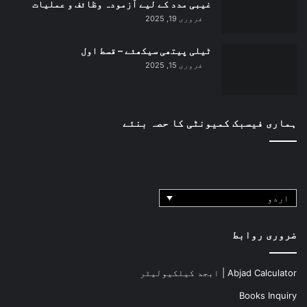
غیبی مدد کے لیے آزمودہ وظائف و عملیات
فروری 19, 2025
ٹیلی پیتھی سیکھئے – قسط اول
فروری 15, 2025
ہماری فیسبک کمیونٹی کا حصہ بنئے
اردو
ضروری روابط
Abjad Calculator | ابجد کیلکیولیٹر
Books Inquiry