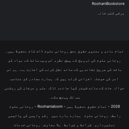
RoohaniBookstore
برقی کتب خانہ
تمام مادی و معنوی حقوق بحق روحانی علوم ڈاٹ کام محفوظ ہیں۔
روحانی علوم کی ترویج کے پیشِ نظر، اس ویب سائٹ کے مواد کو
ماخذ کی صریح نشاندہی کے ساتھ نقل کرنے کی اجازت ہے۔ ہم اس
امر کی حوصلہ افزائی کرتے ہیں کہ ہمارے مصادر کو مناسب
حوالہ جات کے ساتھ شیئر کیا جائے، تاکہ علم و عرفان کی روشنی
سب تک پہنچ سکے۔
2026 - تمام حقوق محفوظ ہیں - Roohanialoom - روحانی علوم
رابطہ روحانی علوم
ہمارے بارے میں
رقم واپسی کی پالیسی
دستبرداری
شرائط و ضوابط
بلا معاوضہ روحانی خدمات