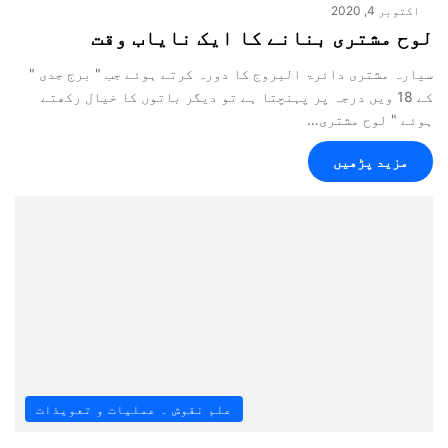
اکتوبر 4, 2020
لوح مشتری بنانے کا ایک نایاب وقت
سیارہ مشتری دائرۃ البروج کا دورہ کرتے ہوئے جب " برج جدی "
کے 18 ویں درجہ پر پہنچتا ہے تو دیگر باتوں کا خیال رکھتے
ہوئے " لوح مشتری…
مزید پڑھیں
علم نقوش ۔ عملیات و تعویذات