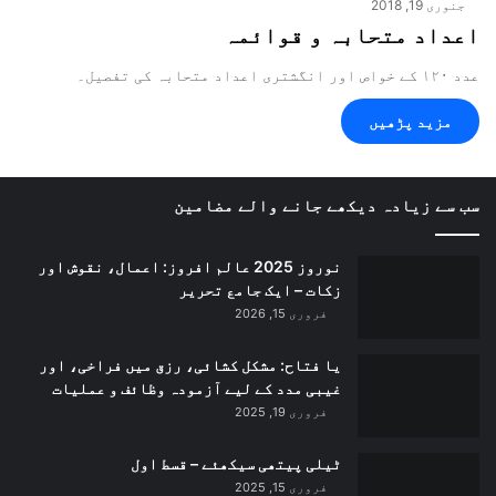
جنوری 19, 2018
اعداد متحابہ و قوائمہ
عدد ۱۲۰ کے خواص اور انگشتری اعداد متحابہ کی تفصیل۔
مزید پڑھیں
سب سے زیادہ دیکھے جانے والے مضامین
نوروز 2025 عالم افروز: اعمال، نقوش اور
زکات – ایک جامع تحریر
فروری 15, 2026
یا فتاح: مشکل کشائی، رزق میں فراخی، اور
غیبی مدد کے لیے آزمودہ وظائف و عملیات
فروری 19, 2025
ٹیلی پیتھی سیکھئے – قسط اول
فروری 15, 2025