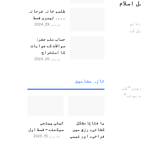
 اسلام
طلسم خانہ فرحانہ
۔۔۔۔ تیسری قسط
نانی
نومبر 29, 2024
یل کے
حساب علم جفر:
سوالات کے جوابات
کا استخراج
نومبر 20, 2024
تازہ مضامین
جدی " کے
 ہوئے "
یا فتاح: مشکل
ٹیلی پیتھی
کشائی، رزق میں
سیکھئے – قسط اول
فراخی، اور غیبی
فروری 15, 2025