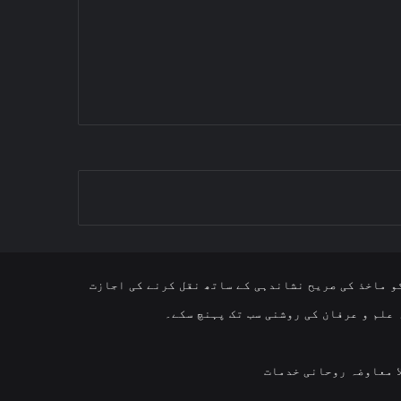
و ماخذ کی صریح نشاندہی کے ساتھ نقل کرنے کی اجازت
 علم و عرفان کی روشنی سب تک پہنچ سکے۔
ا معاوضہ روحانی خدمات