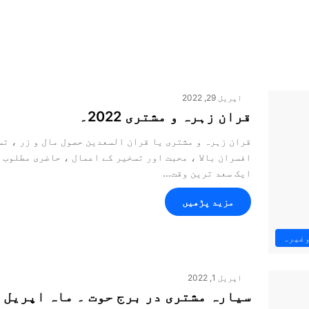
اپریل 29, 2022
قران زہرہ و مشتری 2022۔
قران زہرہ و مشتری یا قران السعدین حصول مال و زر ، تس
افسران بالا ، محبت اور تسخیر کے اعمال ، حاضری مطلوب 
ایک سعد ترین وقت…
مزید پڑھیں
وغیرہ
اپریل 1, 2022