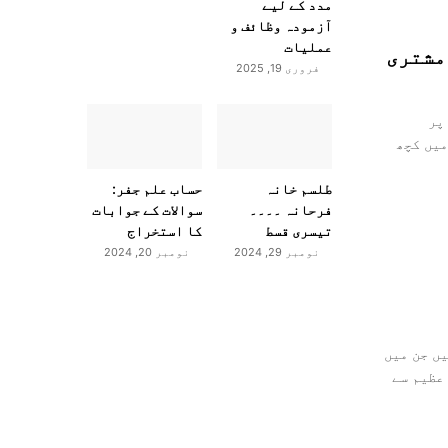
مدد کے لیے
آزمودہ وظائف و
عملیات
Auj e Mush | اوج مشتری
فروری 19, 2025
پر
میں کچھ
طلسم خانہ
حساب علم جفر:
فرحانہ ۔۔۔۔
سوالات کے جوابات
تیسری قسط
کا استخراج
نومبر 29, 2024
نومبر 20, 2024
یں جن میں
عظیم سے