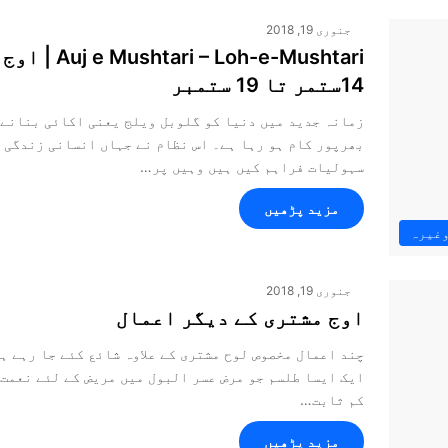
جنوری 19, 2018
tari – Loh-e-Mushtari
14ستمر تا 19 ستمبر
زمانہ جدید میں دنیا کو گلوبل ویلج یعنی اکائی بنانے 
بھرپور کام ہو رہا ہے۔ اس نظام نے جہاں انسانی زندگی 
سہولیات فراہم کیں ہیں وہیں پر…
مزید پڑھیں
وغیرہ
جنوری 19, 2018
اوج مشتری کے دیگر اعمال
چند اعمال مخصوص لوح مشتری کے علاوہ شائع کئے جا رہے ہ
ایک ایسا طلسم جو مرض عسر البول میں مریض کے لئے نعمت 
کم ثابت…
مزید پڑھیں