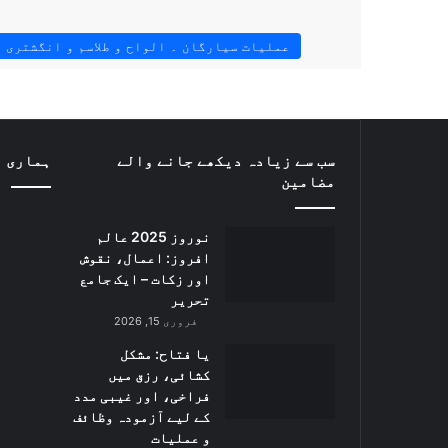
عملیات سیارگان ۔ الواح و طلاسم و انگشتری 
سب سے زیادہ دیکھے جانے والے
ہماری ف
مضامین
نوروز 2025 عالم
افروز: اعمال، نقوش
اور زکات – ایک جامع
تحریر
فروری 15, 2026
یا فتاح: مشکل
کشائی، رزق میں
فراخی، اور غیبی مدد
کے لیے آزمودہ وظائف
و عملیات