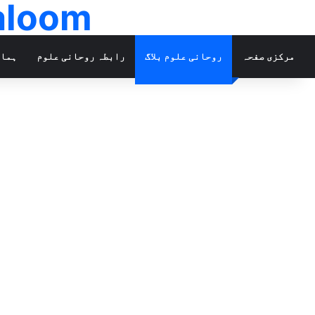
ohanialoom
مرکزی صفحہ
روحانی علوم بلاگ
رابطہ روحانی علوم
ہمار