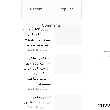
Recent
Popular
Comments
نوروز 2025 عالم
افروز: اعمال،
نقوش اور زکات –
ایک جامع تحریر
فروری 15, 2026
خیر
کے لئے
یا فتاح: مشکل
کشائی، رزق میں
فراخی، اور غیبی
مدد کے لیے
آزمودہ وظائف و
عملیات
فروری 19, 2025
ٹیلی پیتھی
سیکھئے – قسط اول
سیارہ مشتری در برج حوت ۔ ماہ اپریل 2022
فروری 15, 2025