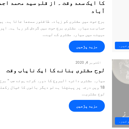
کا ایک سعد وقت ۔ از قلم سید محمد اجمل
آباد
برج حوت میں مشتری کو زیادہ طاقتور سمجھا جاتا ہے۔ یو
حساب سے سیارہ مشتری برج حوت میں گردش کر رہا ہے۔ اپر
مہینے میں سیارہ مشتری کے لیے…
وغیرہ
مزید پڑھیں
اکتوبر 4, 2020
لوح مشتری بنانے کا ایک نایاب وقت
سیارہ مشتری دائرۃ البروج کا دورہ کرتے ہوئے جب " برج 
18 ویں درجہ پر پہنچتا ہے تو دیگر باتوں کا خیال رکھتے
لوح مشتری…
مزید پڑھیں
وغیرہ