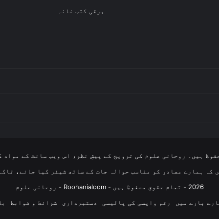
برقی کتب خانہ
فوظ ہیں۔ روحانی علوم کی ترویج کے پیشِ نظر، اس ویب سائٹ کے مواد ک
 کہ ہمارے مصادر کو مناسب حوالہ جات کے ساتھ شیئر کیا جائے، تاکہ
2026 - تمام حقوق محفوظ ہیں - Roohanialoom - روحانی علوم
رے بارے میں
رقم واپسی کی پالیسی
دستبرداری
شرائط و ضوابط
بل