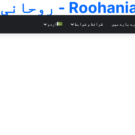
Ro - روحانی علوم
ے بارے میں
شرائط و ضوابط
اردو