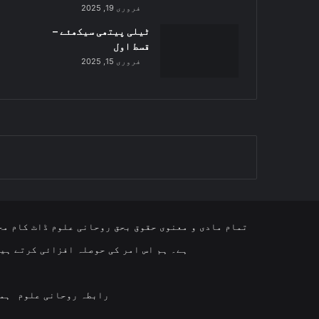
فروری 19, 2025
ٹیلی پیتھی سیکھئے –
قسط اول
فروری 15, 2025
تمام مادی و معنوی حقوق بحق روحانی علوم ڈاٹ کام مح
ہے۔ ہم اس امر کی حوصلہ افزائی کرتے ہیں
رابطہ روحانی علوم
ہما