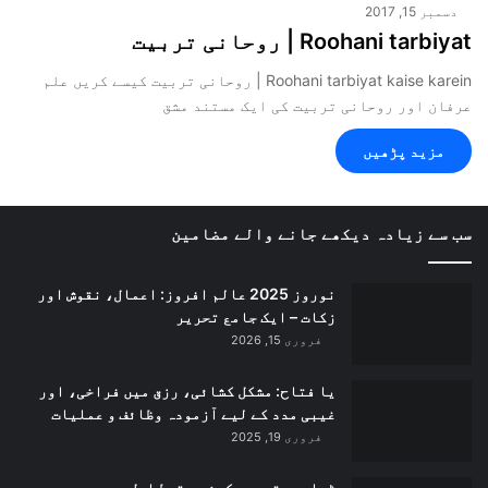
دسمبر 15, 2017
Roohani tarbiyat | روحانی تربیت
Roohani tarbiyat kaise karein | روحانی تربیت کیسے کریں علم
عرفان اور روحانی تربیت کی ایک مستند مشق
مزید پڑھیں
سب سے زیادہ دیکھے جانے والے مضامین
نوروز 2025 عالم افروز: اعمال، نقوش اور
زکات – ایک جامع تحریر
فروری 15, 2026
یا فتاح: مشکل کشائی، رزق میں فراخی، اور
غیبی مدد کے لیے آزمودہ وظائف و عملیات
فروری 19, 2025
ٹیلی پیتھی سیکھئے – قسط اول