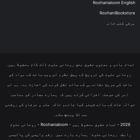
Roohanialoom English
RoohaniBookstore
برقی کتب خانہ
تمام مادی و معنوی حقوق بحق روحانی علوم ڈاٹ کام محفوظ ہیں۔
روحانی علوم کی ترویج کے پیشِ نظر، اس ویب سائٹ کے مواد کو
ماخذ کی صریح نشاندہی کے ساتھ نقل کرنے کی اجازت ہے۔ ہم اس
امر کی حوصلہ افزائی کرتے ہیں کہ ہمارے مصادر کو مناسب
حوالہ جات کے ساتھ شیئر کیا جائے، تاکہ علم و عرفان کی روشنی
سب تک پہنچ سکے۔
2026 - تمام حقوق محفوظ ہیں - Roohanialoom - روحانی علوم
رابطہ روحانی علوم
ہمارے بارے میں
رقم واپسی کی پالیسی