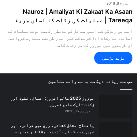
مارچ 8, 2018
Nauroz | Amaliyat Ki Zakaat Ka Asaan
Tareeqa | عملیات کی زکات کا آسان طریقہ
انسانی زندگی کے انہی مسائل کو مدنظر رکھتے ہوئے عملیات کے
اساتذہ نے زکات ادا کرنے کے کئی آسان طریقے معتارف کروائے۔
ان طریقوں میں نوروز کے دن زکات کا…
مزید پڑھیں
سب سے زیادہ دیکھے جانے والے مضامین
نوروز 2025 عالم افروز: اعمال، نقوش اور
زکات – ایک جامع تحریر
فروری 15, 2026
یا فتاح: مشکل کشائی، رزق میں فراخی، اور
غیبی مدد کے لیے آزمودہ وظائف و عملیات