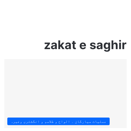
zakat e saghir
عملیات سیارگان ۔ الواح و طلاسم و انگشتری وغیرہ