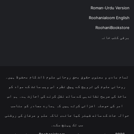
Roman-Urdu Version
Roohanialoom English
RoohaniBookstore
برقی کتب خانہ
تمام مادی و معنوی حقوق بحق روحانی علوم ڈاٹ کام محفوظ ہیں۔
روحانی علوم کی ترویج کے پیشِ نظر، اس ویب سائٹ کے مواد کو
ماخذ کی صریح نشاندہی کے ساتھ نقل کرنے کی اجازت ہے۔ ہم اس
امر کی حوصلہ افزائی کرتے ہیں کہ ہمارے مصادر کو مناسب
حوالہ جات کے ساتھ شیئر کیا جائے، تاکہ علم و عرفان کی روشنی
سب تک پہنچ سکے۔