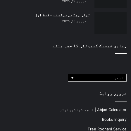
فروری 19, 2025
ٹیلی پیتھی سیکھئے – قسط اول
فروری 15, 2025
ہماری فیسبک کمیونٹی کا حصہ بنئے
اردو
ضروری روابط
Abjad Calculator | ابجد کیلکیولیٹر
Books Inquiry
Free Roohani Service