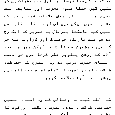
حد تک ھے؟ اِسکا فیصلہ وہ اہل علم حضرات ہی کر
سکیں گیں جنکا علم، تجربہ اور مشاہدہ بہت
وسیع ھے – البتہ بعض علامات خود بندہ کے
مشاہدہ میں آچکی ھیں اس لیے انکا انکار بھی
نہیں کیا جاسکتا بحرحال یہ تصویر کا ایک رُخ
ھے جو بہت تاریک، خوفناک اور ڈراونا ھے- جو
کہ میرے مضمون سے خارج ھے لیکن میں جب عدد
آٹھ کے روشن پہلوپر نظر کرتا ھوں تو مجھے
انتہائ حیرت ھوتی ھے وہ اسطرح کہ حفاظت،
طاقت و قوت و نصرت کا تمام نظام عدد آٹھ میں
پوشیدہ ھے- آیئے ملاحضہ کیجیے-
1ـ اللہ سُبحانہ وتعالیٰ کے وہ اسماء جنمیں
حفاطت، طاقت ، مدد، نصرت ، تقدس اورقوت کا
نظام پوشیدہ ھے اُنکا مفرد عدد آٹھ ھے وہ