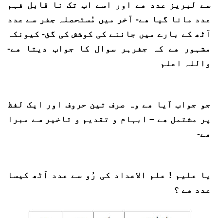
سے لبریز عدد ھے اور اسے اب تک نا قابل فہم
عدد مانا گیا ھے- آخر میں مُستحصلہ جفر سے عدد
آٹھ کے بارے میں جاننے کی کوشش کی گئ- کیونکہ
مشہور ھے کہ جفرہر سوال کا جواب دیتا ھے-
واللہ اعلم
جو جواب آیا ھے وہ صرف تین حروف اور ایک لفظ
پر مشتمل ھے – ابہام و تقدیم و تاخیر سے مبرا
ھے-
یا علیم ! علم الاعداد کی رُو سے عدد آٹھ کیسا
عدد ھے ؟