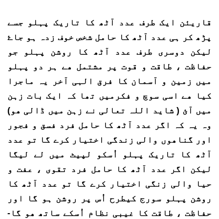
قاریئن ایک طرف عدد آٹھ کا تاریک پہلو جسے
پڑھ کر ہی عدد آٹھ کا حامل شخص خوف زدہ ہو جاۓ
لیکن دوسری طرف عدد آٹھ کا روشن پہلو جو
حفاظت ، طاقت و قوت پر مشتمل ھے ہر دو پہلو
میں زمین و آسمان کا فرق الہی آخر یہ ماجرا
کیا ھے اسی سوچ و فکرمیں تھا کہ ایک بات زہن
میں آئ ( شاید اللہ تعالی نے زہن میں ڈالی ھو)
وہ یہ کہ اگر عدد آٹھ کا حامل فرد فسق و فجور
اور گناھوں والی زندگی اختیار کرے گا تو عدد
آٹھ کا تاریک پہلو اُسکو لپیٹ میں لے لیگا
لیکن اگر عدد آٹھ کا حامل فرد تقوی ، عفت و
حیا والی زنگی اختیار کرے گا تو عدد آٹھ کا
روشن پہلو سورج کیطرح اُس پر روشن ہو گا اور
حفاظت ، طاقت کا غیبی نظام اُسکے ساتھ ھو گا-