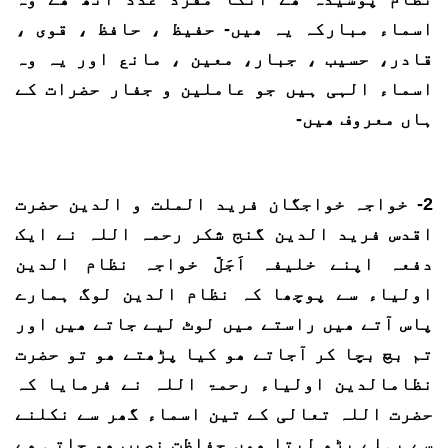
اسماء مبارکہ یہ ھیں- حفیظ ، حافظ ، قوی ،
قادر، حسیب ، جبار، معین ، مانع اور یہ وہ
اسماء الہی ہیں جو عاملین و جفار حضرات کے
ہاں معروف ھیں-
2- خواجہ خواجگان فرید الملت و الدین حضرت
اقدس فرید الدین گنج شکر رحمہ اللہ نے ایک
دفعہ اپنے خلیفہ اَجَلّ خواجہ نظام الدین
اولیاء سے پوچھا کہ نظام الدین لوگ ہمارے
پاس آتے ھیں راستے میں لوٹ لیے جاتے ھیں اور
تم بچ بچا کر آجاتے ھو کیا پڑھتے ھو تو حضرت
نظامالدین اولیاء رحمۃ اللہ نے فرمایا کہ
حضرت اللہ تعالی کے تین اسماء گھر سے نکلنے
سے پہلے پڑھ لیتا ھوں حفاظت نصیب ھو جاتی ھے