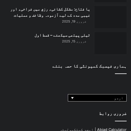
یا فتاح: مشکل کشائی، رزق میں فراخی، اور
غیبی مدد کے لیے آزمودہ وظائف و عملیات
فروری 19, 2025
ٹیلی پیتھی سیکھئے – قسط اول
فروری 15, 2025
ہماری فیسبک کمیونٹی کا حصہ بنئے
اردو
ضروری روابط
Abjad Calculator | ابجد کیلکیولیٹر