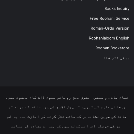
Books Inquiry
Free Roohani Service
Roman-Urdu Version
Roohanialoom English
RoohaniBookstore
برقی کتب خانہ
تمام مادی و معنوی حقوق بحق روحانی علوم ڈاٹ کام محفوظ ہیں۔
روحانی علوم کی ترویج کے پیشِ نظر، اس ویب سائٹ کے مواد کو
ماخذ کی صریح نشاندہی کے ساتھ نقل کرنے کی اجازت ہے۔ ہم اس
امر کی حوصلہ افزائی کرتے ہیں کہ ہمارے مصادر کو مناسب