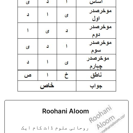
Roohani Aloom
روحانی علوم ڈاٹ کام ایک