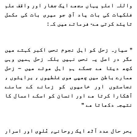
واللہ اعلم یہاں مجھے ایک جفار اور واقف علم
فلکیات کی بات یاد آئ جو میری بات کی مکمل
تایئد کرتی ھے- فرماتے ھیں کہ:
” سیارہ زحل کو اہل نجوم نحس اکبر کہتے ھیں
مگر در اصل یہ نحس نہیں بلکہ زحل ہمیں وہی
کچھ دیتا ھے جسکے ہم اہل ھوتے ھیں – زحل
ھمارے باطن میں چھپی ھوی غلطیوں ، برایئوں ،
نجاستوں اور خامیوں کو زمانے کے سامنے
آشکارا کرتا ھے اور انسان کو اسکے اعمال کا
نتیجہ دکھاتا ھے ”
بحر حال عدد آٹھ ایک روحانی، عُلوِی اور اسرار