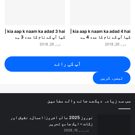
ا
ت
ی
ا
ن
kia aap k naam ka adad 3 hai |
kia aap k naam ka adad 4 hai |
کیا آپ کے نام کا عدد 4 ہے
کیا آپ کے نام کا عدد 3 ہے
گ
ش
جون 26, 2018
جون 26, 2018
ت
ر
ی
آپ کی رائے
سب سے زیادہ دیکھے جانے والے مضامین
نوروز 2025 عالم افروز: اعمال، نقوش اور
زکات – ایک جامع تحریر
فروری 15, 2026