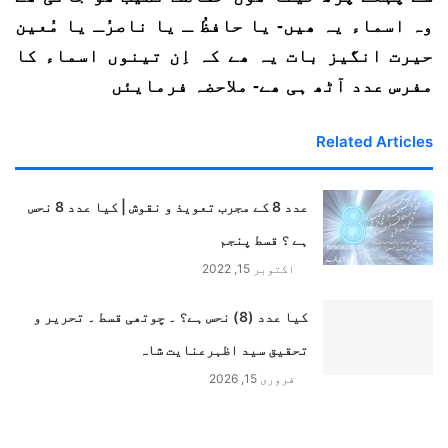
وہ اسماء یہ ھیں- یا حافظُ ـ یا ناصرُـ یا مُعین
حیرت انگیز بات یہ ھے کہ اِن تینوں اسماء کا
مفرس عدد آٹھ ہی ھے- ملاحضہ فرمایئں
Related Articles
عدد 8 کے مجرب تعویذ و نقوش | کیا عدد 8 نحس
ہے ؟ قسط پنجم
اکتوبر 15, 2022
کیا عدد (8) نحس ہے؟ ۔ چوتھی قسط ۔ تحریر و
تحقیق سید اظہرعنایت شاہ
فروری 15, 2026