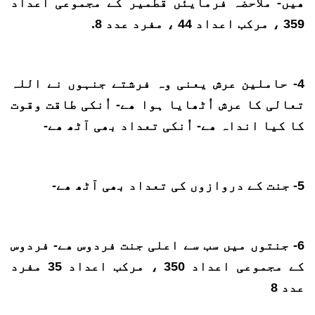
ھیں- ملاحضہ فرمایئں قطمیر کے مجموعی اعداد
359 ، مرکب اعداد 44 ، مفرد عدد 8.
4- حاملین عرش یعنی وہ فرشتے جنہوں نے اللہ
تعالی کا عرش اُٹھایا ہوا ھے- اُنکی طاقت وقوت
کا کیا انداہ ھے- اُنکی تعداد بھی آٹھ ھے-
5- جنت کے دروازوں کی تعداد بھی آٹھ ھے-
6- جنتوں میں سب سے اعلی جنت فردوس ھے- فردوس
کے مجموعی اعداد 350 ، مرکب اعداد 35 مفرد
عدد 8