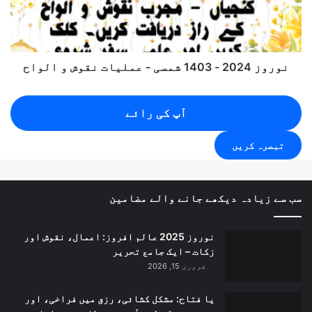
-
عملیات
نقوش
و
الواح
نوروز 2024 - 1403 شمسی - عملیات نقوش و الواح
آپ کی رائے
سب سے زیادہ دیکھے جانے والے مضامین
نوروز 2025 عالم افروز: اعمال، نقوش اور
زکات – ایک جامع تحریر
فروری 15, 2026
یا فتاح: مشکل کشائی، رزق میں فراخی، اور