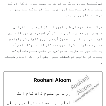
کی کیفیت میں ریڈنگ نہ کریں تو بہتر ہے ۔ ان کارڈز کے
پیغامات کو سمجھنے اور ان پر عمل کرنے کے لیے صبر اور
توجہ درکار ہوتی ہے۔
دیگر مخفی عوم کی طرح ٹیرو کارڈز کی دنیا انتہائی
دلچسپ اور معلوماتی ہے۔ اگر آپ اس میدان میں نئے ہیں
تو، امید ہے کہ یہ مضمون آپ کو ٹیرو کارڈز کی بنیادی
معلومات فراہم کرنے میں مددگار ثابت ہوگا۔ اگر آپ
چاہتے ہیں کہ مزید اس موضوع پر علمی معلومات آپ تک
پہنچائی جائیں تو کمنٹس میں اپنی آراء کا اظہار کیجئے
۔
Roohani Aloom
روحانی علوم ڈاٹ کام ایک
ادارہ ہے جس نے دنیا میں پہلی