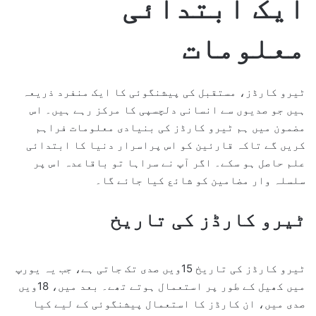
ایک ابتدائی
معلومات
ٹیرو کارڈز، مستقبل کی پیشنگوئی کا ایک منفرد ذریعہ
ہیں جو صدیوں سے انسانی دلچسپی کا مرکز رہے ہیں۔ اس
مضمون میں ہم ٹیرو کارڈز کی بنیادی معلومات فراہم
کریں گے تاکہ قارئین کو اس پراسرار دنیا کا ابتدائی
علم حاصل ہو سکے۔ اگر آپ نے سراہا تو باقاعدہ اس پر
سلسلہ وار مضامین کو شائع کیا جائے گا۔
ٹیرو کارڈز کی تاریخ
ٹیرو کارڈز کی تاریخ 15ویں صدی تک جاتی ہے، جب یہ یورپ
میں کھیل کے طور پر استعمال ہوتے تھے۔ بعد میں، 18ویں
صدی میں، ان کارڈز کا استعمال پیشنگوئی کے لیے کیا