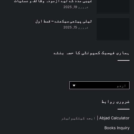
غیبی مدد کے لیے آزمودہ وظائف و عملیات
فروری 19, 2025
ٹیلی پیتھی سیکھئے – قسط اول
فروری 15, 2025
ہماری فیسبک کمیونٹی کا حصہ بنئے
اردو
ضروری روابط
Abjad Calculator | ابجد کیلکیولیٹر
Books Inquiry