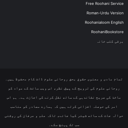
Free Roohani Service
Roman-Urdu Version
Roohanialoom English
RoohaniBookstore
برقی کتب خانہ
تمام مادی و معنوی حقوق بحق روحانی علوم ڈاٹ کام محفوظ ہیں۔
روحانی علوم کی ترویج کے پیشِ نظر، اس ویب سائٹ کے مواد کو
ماخذ کی صریح نشاندہی کے ساتھ نقل کرنے کی اجازت ہے۔ ہم اس
امر کی حوصلہ افزائی کرتے ہیں کہ ہمارے مصادر کو مناسب
حوالہ جات کے ساتھ شیئر کیا جائے، تاکہ علم و عرفان کی روشنی
سب تک پہنچ سکے۔