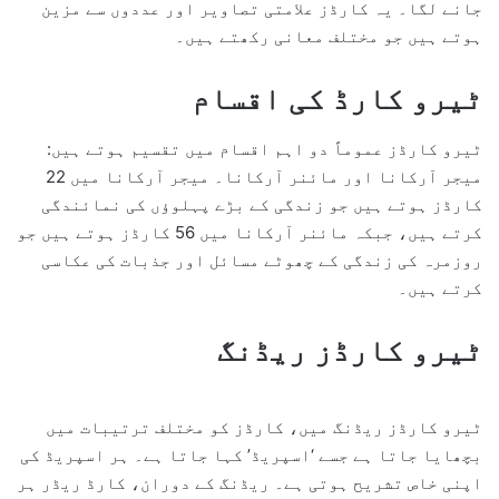
جانے لگا۔ یہ کارڈز علامتی تصاویر اور عددوں سے مزین
ہوتے ہیں جو مختلف معانی رکھتے ہیں۔
ٹیرو کارڈ کی اقسام
ٹیرو کارڈز عموماً دو اہم اقسام میں تقسیم ہوتے ہیں:
میجر آرکانا اور مائنر آرکانا۔ میجر آرکانا میں 22
کارڈز ہوتے ہیں جو زندگی کے بڑے پہلوؤں کی نمائندگی
کرتے ہیں، جبکہ مائنر آرکانا میں 56 کارڈز ہوتے ہیں جو
روزمرہ کی زندگی کے چھوٹے مسائل اور جذبات کی عکاسی
کرتے ہیں۔
ٹیرو کارڈز ریڈنگ
ٹیرو کارڈز ریڈنگ میں، کارڈز کو مختلف ترتیبات میں
بچھایا جاتا ہے جسے ‘اسپریڈ’ کہا جاتا ہے۔ ہر اسپریڈ کی
اپنی خاص تشریح ہوتی ہے۔ ریڈنگ کے دوران، کارڈ ریڈر ہر