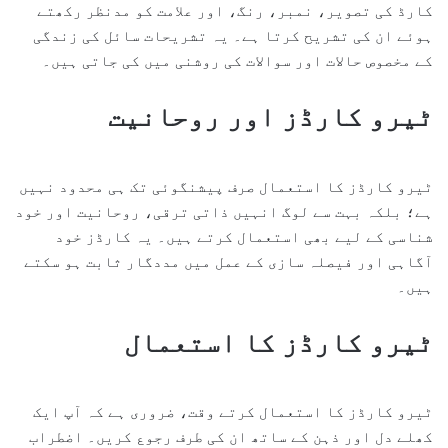
کارڈ کی تصویر، نمبر، رنگ، اور علامت کو مدنظر رکھتے
ہوئے ان کی تشریح کرتا ہے۔ یہ تشریحات سائل کی زندگی
کے مخصوص حالات اور سوالات کی روشنی میں کی جاتی ہیں۔
ٹیرو کارڈز اور روحانیت
ٹیرو کارڈز کا استعمال صرف پیشنگوئی تک ہی محدود نہیں
ہے؛ بلکہ بہت سے لوگ انہیں ذاتی ترقی، روحانیت اور خود
شناسی کے لیے بھی استعمال کرتے ہیں۔ یہ کارڈز خود
آگاہی اور فیصلہ سازی کے عمل میں مددگار ثابت ہو سکتے
ہیں۔
ٹیرو کارڈز کا استعمال
ٹیرو کارڈز کا استعمال کرتے وقت، ضروری ہے کہ آپ ایک
کھلے دل اور ذہن کے ساتھ ان کی طرف رجوع کریں۔ اضطراب