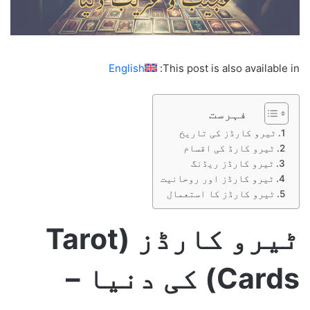
English
This post is also available in:
فہرست
ٹیرو کارڈز کی تاریخ
ٹیرو کارڈ کی اقسام
ٹیرو کارڈز ریڈنگ
ٹیرو کارڈز اور روحانیت
ٹیرو کارڈز کا استعمال
ٹیرو کارڈز (Tarot
Cards) کی دنیا –