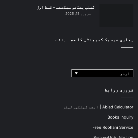
ٹیلی پیتھی سیکھئے – قسط اول
فروری 15, 2025
ہماری فیسبک کمیونٹی کا حصہ بنئے
اردو
ضروری روابط
Abjad Calculator | ابجد کیلکیولیٹر
Books Inquiry
Free Roohani Service
Roman-Urdu Version