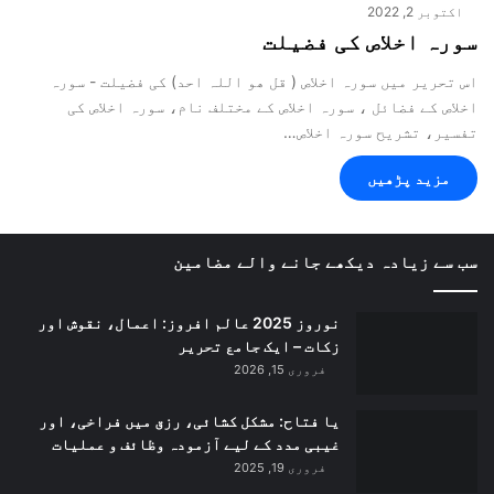
اکتوبر 2, 2022
سورہ اخلاص کی فضیلت
اس تحریر میں سورہ اخلاص ( قل ھو اللہ احد) کی فضیلت - سورہ
اخلاص کے فضائل ، سورہ اخلاص کے مختلف نام، سورہ اخلاص کی
تفسیر، تشریح سورہ اخلاص…
مزید پڑھیں
سب سے زیادہ دیکھے جانے والے مضامین
نوروز 2025 عالم افروز: اعمال، نقوش اور
زکات – ایک جامع تحریر
فروری 15, 2026
یا فتاح: مشکل کشائی، رزق میں فراخی، اور
غیبی مدد کے لیے آزمودہ وظائف و عملیات
فروری 19, 2025