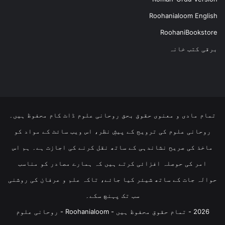
Roohanialoom English
RoohaniBookstore
برقی کتب خانہ
تمام مادی و معنوی حقوق بحق روحانی علوم ڈاٹ کام محفوظ ہیں۔
روحانی علوم کی ترویج کے پیشِ نظر، اس ویب سائٹ کے مواد کو
ماخذ کی صریح نشاندہی کے ساتھ نقل کرنے کی اجازت ہے۔ ہم اس
امر کی حوصلہ افزائی کرتے ہیں کہ ہمارے مصادر کو مناسب
حوالہ جات کے ساتھ شیئر کیا جائے، تاکہ علم و عرفان کی روشنی
سب تک پہنچ سکے۔
2026 - تمام حقوق محفوظ ہیں - Roohanialoom - روحانی علوم