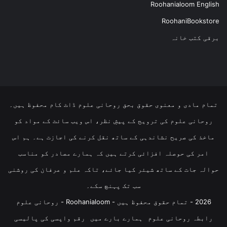
Roohanialoom English
RoohaniBookstore
برقی کتب خانہ
تمام مادی و معنوی حقوق بحق روحانی علوم ڈاٹ کام محفوظ ہیں۔
روحانی علوم کی ترویج کے پیشِ نظر، اس ویب سائٹ کے مواد کو
ماخذ کی صریح نشاندہی کے ساتھ نقل کرنے کی اجازت ہے۔ ہم اس
امر کی حوصلہ افزائی کرتے ہیں کہ ہمارے مصادر کو مناسب
حوالہ جات کے ساتھ شیئر کیا جائے، تاکہ علم و عرفان کی روشنی
سب تک پہنچ سکے۔
2026 - تمام حقوق محفوظ ہیں - Roohanialoom - روحانی علوم
رابطہ روحانی علوم
ہمارے بارے میں
رقم واپسی کی پالیسی