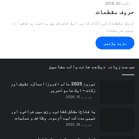
اگست 30, 2018
حروف مقطعات
حروفِ مقطعات کی زکات کا یہ ایک خاص طریق ہے جسے ہر شخص ادا
نہیں کر سکتا.
مزید پڑھیں
سب سے زیادہ دیکھے جانے والے مضامین
نوروز 2025 عالم افروز: اعمال، نقوش اور
زکات – ایک جامع تحریر
فروری 15, 2026
یا فتاح: مشکل کشائی، رزق میں فراخی، اور
غیبی مدد کے لیے آزمودہ وظائف و عملیات
فروری 19, 2025
ٹیلی پیتھی سیکھئے – قسط اول