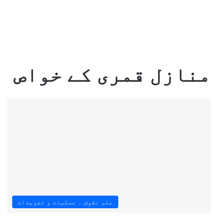
منازل قمری کے خواص
علم نقوش ۔ عملیات و تعویذات