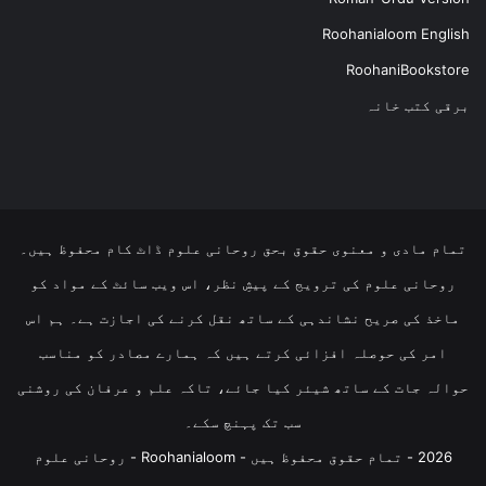
Roohanialoom English
RoohaniBookstore
برقی کتب خانہ
تمام مادی و معنوی حقوق بحق روحانی علوم ڈاٹ کام محفوظ ہیں۔
روحانی علوم کی ترویج کے پیشِ نظر، اس ویب سائٹ کے مواد کو
ماخذ کی صریح نشاندہی کے ساتھ نقل کرنے کی اجازت ہے۔ ہم اس
امر کی حوصلہ افزائی کرتے ہیں کہ ہمارے مصادر کو مناسب
حوالہ جات کے ساتھ شیئر کیا جائے، تاکہ علم و عرفان کی روشنی
سب تک پہنچ سکے۔
2026 - تمام حقوق محفوظ ہیں - Roohanialoom - روحانی علوم