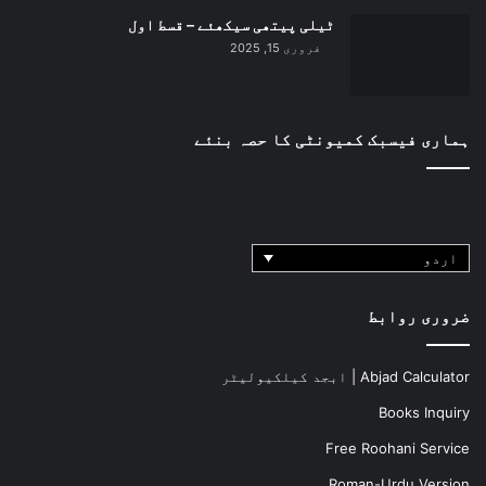
ٹیلی پیتھی سیکھئے – قسط اول
فروری 15, 2025
ہماری فیسبک کمیونٹی کا حصہ بنئے
اردو
ضروری روابط
Abjad Calculator | ابجد کیلکیولیٹر
Books Inquiry
Free Roohani Service
Roman-Urdu Version