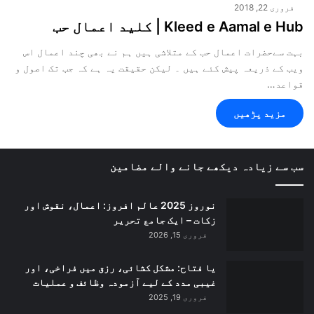
فروری 22, 2018
Kleed e Aamal e Hub | کلید اعمال حب
بہت سےحضرات اعمال حب کے متلاشی ہیں ہم نے بھی چند اعمال اس
ویب کے ذریعہ پیش کئے ہیں ۔ لیکن حقیقت یہ ہے کہ جب تک اصول و
قواعد…
مزید پڑھیں
سب سے زیادہ دیکھے جانے والے مضامین
نوروز 2025 عالم افروز: اعمال، نقوش اور
زکات – ایک جامع تحریر
فروری 15, 2026
یا فتاح: مشکل کشائی، رزق میں فراخی، اور
غیبی مدد کے لیے آزمودہ وظائف و عملیات
فروری 19, 2025