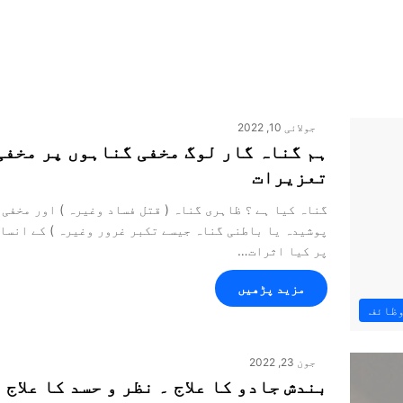
جولائی 10, 2022
ہم گناہ گار لوگ مخفی گناہوں پر مخفی
تعزیرات
گناہ کیا ہے ؟ ظاہری گناہ ( قتل فساد وغیرہ ) اور مخفی 
پوشیدہ یا باطنی گناہ جیسے تکبر غرور وغیرہ ) کے انسا
پر کیا اثرات…
مزید پڑھیں
وظائف
جون 23, 2022
بندش جادو کا علاج ۔ نظر و حسد کا علاج 