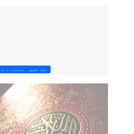
علم نقوش ۔ عملیات و تع