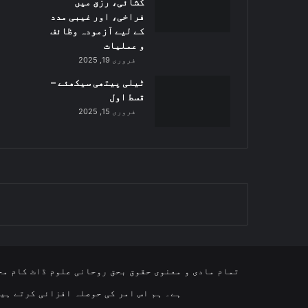
کشائی، رزق میں
فراخی، اور غیبی مدد
کے لیے آزمودہ وظائف
و عملیات
فروری 19, 2025
ٹیلی پیتھی سیکھئے –
قسط اول
فروری 15, 2025
تمام مادی و معنوی حقوق بحق روحانی علوم ڈاٹ کام مح
ہے۔ ہم اس امر کی حوصلہ افزائی کرتے ہیں