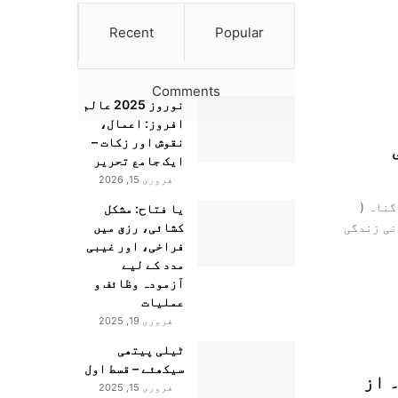
Recent
Popular
Comments
نوروز 2025 عالم
افروز: اعمال،
نقوش اور زکات –
ایک جامع تحریر
فروری 15, 2026
گناہ (
یا فتاح: مشکل
نی زندگی
کشائی، رزق میں
فراخی، اور غیبی
مدد کے لیے
آزمودہ وظائف و
عملیات
فروری 19, 2025
ٹیلی پیتھی
سیکھئے – قسط اول
۔ از
فروری 15, 2025