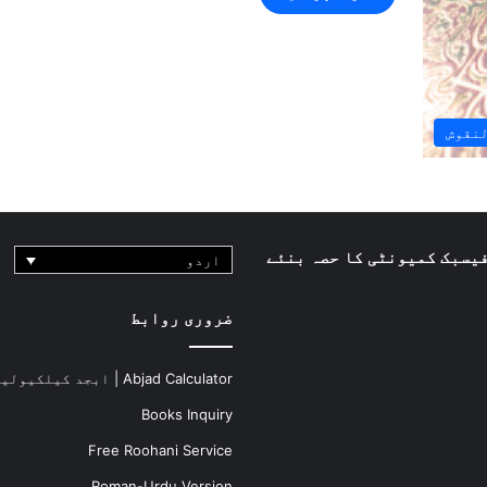
لنقوش
یسبک کمیونٹی کا حصہ بنئے
اردو
ضروری روابط
Abjad Calculator | ابجد کیلکیولیٹر
Books Inquiry
Free Roohani Service
Roman-Urdu Version