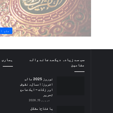
علم ا
سب سے زیادہ دیکھے جانے والے
ہماری ف
مضامین
نوروز 2025 عالم
افروز: اعمال، نقوش
اور زکات – ایک جامع
تحریر
فروری 15, 2026
یا فتاح: مشکل