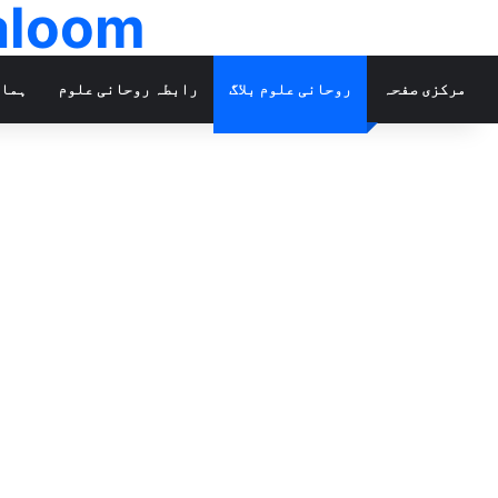
ohanialoom
مرکزی صفحہ
روحانی علوم بلاگ
رابطہ روحانی علوم
ہمار