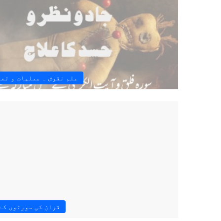
علم نقوش ۔ عملیات و تع
قران کی سورتوں کے