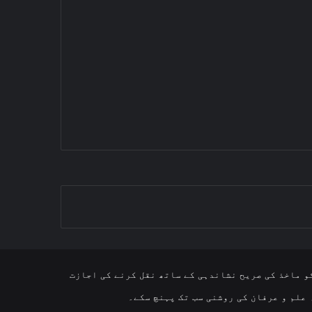
و ماخذ کی صریح نشاندہی کے ساتھ نقل کرنے کی اجازت
 علم و عرفان کی روشنی سب تک پہنچ سکے۔