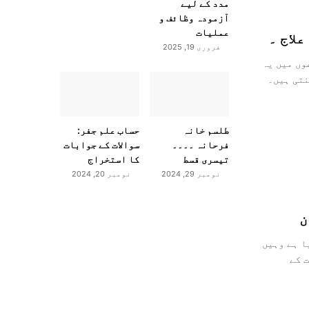
مدد کے لیے
آزمودہ وظائف و
عملیات
علاج ۔
فروری 19, 2025
وں میں یہ
نتی ہیں۔
طلسم خانہ
حساب علم جفر:
فرحانہ ۔۔۔۔
سوالات کے جوابات
تیسری قسط
کا استخراج
نومبر 29, 2024
نومبر 20, 2024
ا ہے وہیں
 کے