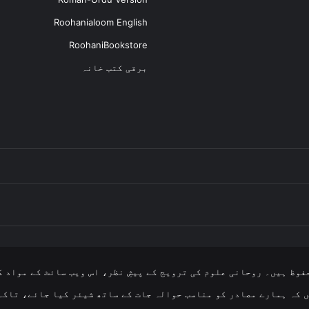
Roohanialoom English
RoohaniBookstore
برقی کتب خانہ
فوظ ہیں۔ روحانی علوم کی ترویج کے پیشِ نظر، اس ویب سائٹ کے مواد ک
 کہ ہمارے مصادر کو مناسب حوالہ جات کے ساتھ شیئر کیا جائے، تاکہ