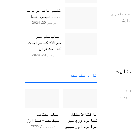
طلسم خانہ فرحانہ
سے جادو و
۔۔۔۔ تیسری قسط
۔ایک
نومبر 29, 2024
حساب علم جفر:
سوالات کے جوابات
کا استخراج
نومبر 20, 2024
عنایت
تازہ مضامین
 و
 بد کا
یا فتاح: مشکل
ٹیلی پیتھی
کشائی، رزق میں
سیکھئے – قسط اول
فراخی، اور غیبی
فروری 15, 2025