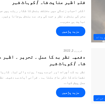
قلم اظہر عنایت شاہ / کوہاٹ شہر
اکثر احباب زندگی میں مختلف بندش کا شکار رہتے ہیں جی
سحر کی بندش ، نظر و حسد کی وجہ سے بندش ہوجانا وغیرہ 
نہایت ہی مجرب…
مزید پڑھیں
ویذات
فروری 2, 2022
دفعیہ نظر بد کا عمل ۔ تحریر ۔ اظہر 
شاہ / کوہاٹ شہر
نظر بد کے آچرات اور اس سے پیدا ہونے والی تباہ کاریاں
نقصانات کا ذکر عام ملتا ہے ۔ قرآنی آیات سے دفیعہ نظر
عمل پیش کیا…
مزید پڑھیں
 خواص