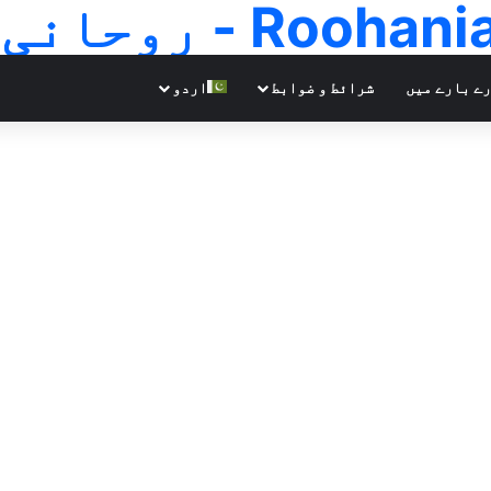
Ro - روحانی علوم
ے بارے میں
شرائط و ضوابط
اردو