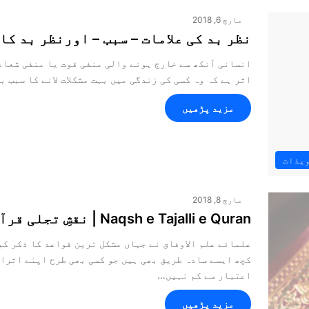
مارچ 6, 2018
نظر بد کی علامات – سبب – اورنظر بد کا 
انسانی آنکھ سے خارج ہونے والی منفی قوت یا منفی شعاع
اثر ہے کہ وہ کسی کی زندگی میں بہت مشکلات لانے کا سبب ب
مزید پڑھیں
ویذات
مارچ 8, 2018
Naqsh e Tajalli e Quran | نقشِ تجلی قرآن
علمائے علم الاوفاق نے جہاں مشکل ترین قواعد کا ذکر کی
کچھ ایسے سادہ طریق بھی ہیں جو کسی بھی طرح اپنے اثرات
اعتبار سے کم نہیں…
مزید پڑھیں