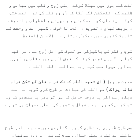
لذت گناہوں میں مبتلا کرکے اپنی رُوح و قلب میں سیاہی و
ظلمت کے انکجکشن لگا لگا کر رُوح و قلب کی نورانیت ختم
کرکے اپنے آپ کو بے سکونی ، بے چینی ، اضطراب ، اندیشے
، پریشانیاں ، تشویش ، انجانا خوف ، گھبراہٹ و وحشت کے
تاریک کنویں میں دھکیل دیتا ہے ۔ الامان الحفیظ
سُوچ و فکر کی پاکیزگی ہی تصوف کی اصل رُوح ہے ۔ مراقبہ
کیا ہے ؟ یہی تصور کرنا کہ فیض الٰہی میرے قلب پر آرہی
ہے اور میرا قلب کہہ رہا ہے اللہ اللہ اللہ ۔
حدیث جبریل
( ان تعبد اللہ کانک تراہ فان لم تکن تراہ
فانہ یراک )
تم اللہ کی عبادت اس طرح کرو گویا تم اسے
دیکھ رہے اگر یہ درجہ حاصل نہ ہو تو پھر یہ سمجھو کہ وہ
تم کو دیکھ رہا ہے ۔ خیال و تصور کی اعلیٰ معراج ہی تو ہے
۔
جس طرح ظاہری بد نظری کبیرہ گناہوں میں سے ہے ۔ اسی طرح
باطنی بد نظری یعنی خیال و سوچ کی بے راہ روی صوفیاء