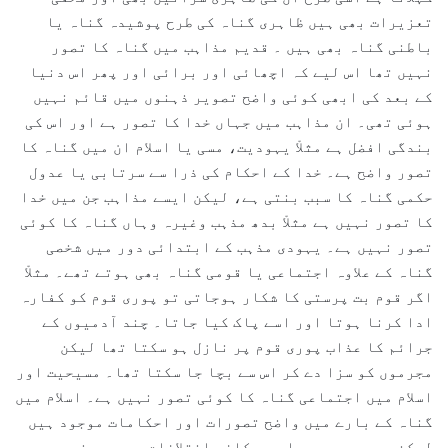
تعزیرات بھی ہیں ظاہری گناہ کی طرح پوشیدہ گناہ یا
باطنی گناہ بھی ہیں ۔ قدیم مذاہب میں گناہ کا تصور
نہیں تھا اس لیے کہ اچھائی اور برائی اور پھر اس دنیا
کے بعد کی ابھی کوئی واضح تصویر ذہنوں میں قائم نہیں
ہوئی تھی۔ ان مذاہب میں جہاں خدا کا تصور ہے اور اس کی
بندگی افضل ہے مثلاْ یہودیت، مسی یا اسلام ان میں گناہ کا
تصور واضح ہے۔ خدا کے احکام کی ذرا سے سرتابی یا عدول
حکمی گناہ کا سبب بنتی ہے، لیکن ایسے مذاہب جن میں خدا
کا تصور نہیں ہے مثلاْ بدھ مذہب وغیرہ وہاں گناہ کا کوئی
تصور نہیں ہے۔ یہودی مذہب کے ابتدائی دور میں شخصی
گناہ کے علاوہ اجتماعی یا قومی گناہ بھی ہوتے تھے۔ مثلاْ
اگر قوم بت پرستی کا شکار ہوجاتی تو پوری قوم کو کفارہ
ادا کرنا ہوتا اور اسے پاک کیا جاتا۔ چند آدمیوں کے
جرائم کا عذاب پوری قوم پر نازل ہو سکتا تھا لیکن
مجرموں کو سزا دے کر اس سے بچا جا سکتا تھا۔ مسیحیت اور
اسلام میں اجتماعی گناہ کا کوئی تصور نہیں ہے۔ اسلام میں
گناہ کے بارے میں واضح تصورات اور احکامات موجود ہیں
لیکن مسیحیوں میں اس پر کافی اختلافات ہیں۔ بعض مسیحی