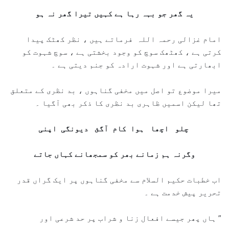
یہ گھر جو بہہ رہا ہے کہیں تیرا گھر نہ ہو
امام غزالی رحمہ اللہ فرماتے ہیں ، نظر کھٹک پیدا
کرتی ہے ، کھٹھک سوچ کو وجود بخشتی ہے ، سوچ شہوت کو
ابھارتی ہے اور شہوت ارادہ کو جنم دیتی ہے ۔
میرا موضوع تو اصل میں مخفی گناہوں ، بد نظری کے متعلق
تھا لیکن اسمیں ظاہری بد نظری کا ذکر بھی آگیا ۔
چلو اچھا ہوا کام آگئ دیونگی اپنی
وگرنہ ہم زمانے بھر کو سمجھانے کہاں جاتے
اب خطبات حکیم السلام سے مخفی گناہوں پر ایک گراں قدر
تحریر پیش خدمت ہے ۔
” ہاں پھر جیسے افعال زنا و شراب پر حد شرعی اور