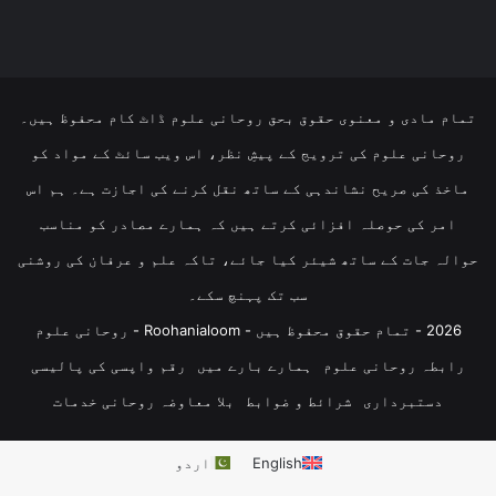
تمام مادی و معنوی حقوق بحق روحانی علوم ڈاٹ کام محفوظ ہیں۔
روحانی علوم کی ترویج کے پیشِ نظر، اس ویب سائٹ کے مواد کو
ماخذ کی صریح نشاندہی کے ساتھ نقل کرنے کی اجازت ہے۔ ہم اس
امر کی حوصلہ افزائی کرتے ہیں کہ ہمارے مصادر کو مناسب
حوالہ جات کے ساتھ شیئر کیا جائے، تاکہ علم و عرفان کی روشنی
سب تک پہنچ سکے۔
2026 - تمام حقوق محفوظ ہیں - Roohanialoom - روحانی علوم
رابطہ روحانی علوم
ہمارے بارے میں
رقم واپسی کی پالیسی
دستبرداری
شرائط و ضوابط
بلا معاوضہ روحانی خدمات
English
اردو