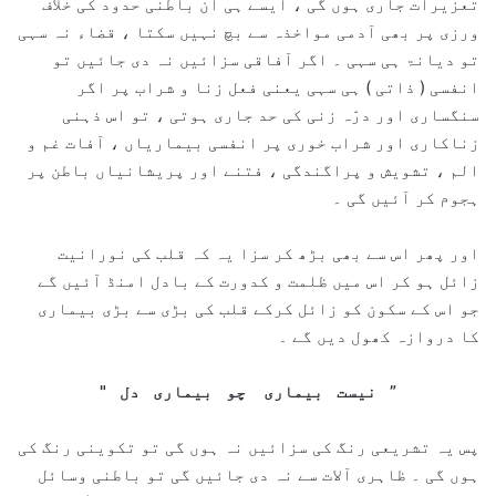
تعزیرات جاری ہوں گی ، ایسے ہی ان باطنی حدود کی خلاف
ورزی پر بھی آدمی مواخذہ سے بچ نہیں سکتا ، قضاء نہ سہی
تو دیانۃ ہی سہی ۔ اگر آفاقی سزائیں نہ دی جائیں تو
انفسی ( ذاتی ) ہی سہی یعنی فعل زنا و شراب پر اگر
سنگساری اور درّہ زنی کی حد جاری ہوتی ، تو اس ذہنی
زناکاری اور شراب خوری پر انفسی بیماریاں ، آفات غم و
الم ، تشویش و پراگندگی ، فتنے اور پریشانیاں باطن پر
ہجوم کر آئیں گی ۔
اور پھر اس سے بھی بڑھ کر سزا یہ کہ قلب کی نورانیت
زائل ہو کر اس میں ظلمت و کدورت کے بادل امنڈ آئیں گے
جو اس کے سکون کو زائل کرکے قلب کی بڑی سے بڑی بیماری
کا دروازہ کھول دیں گے ۔
” نیست بیماری چو بیماری دل "
پس یہ تشریعی رنگ کی سزائیں نہ ہوں گی تو تکوینی رنگ کی
ہوں گی ۔ ظاہری آلات سے نہ دی جائیں گی تو باطنی وسائل