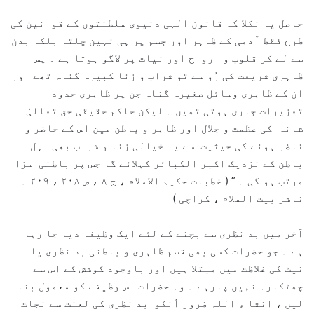
حاصل یہ نکلا کہ قانون الٰہی دنیوی سلطنتوں کے قوانین کی
طرح فقط آدمی کے ظاہر اور جسم پر ہی نہین چلتا بلکہ بدن
سے لے کر قلوب و ارواح اور نیات پر لاگو ہوتا ہے ۔ پس
ظاہری شریعت کی رُو سے تو شراب و زنا کبیرہ گناہ تھے اور
ان کے ظاہری وسائل صغیرہ گناہ جن پر ظاہری حدود
تعزیرات جاری ہوتی تھیں ۔ لیکن حاکم حقیقی حق تعالیٰ
شانہ کی عظمت و جلال اور ظاہر و باطن مین اس کے حاضر و
ناضر ہونے کی حیثیت سے یہ خیالی زنا و شراب بھی اہل
باطن کے نزدیک اکبر الکبائر کہلائے گا جس پر باطنی سزا
مرتب ہو گی ۔ ” ( خطبات حکیم الاسلام ، ج ۸ ، ص ۲۰۸ ، ۲۰۹ ۔
ناشر بیت السلام ، کراچی )
آخر میں بد نظری سے بچنے کے لئے ایک وظیفہ دیا جا رہا
ہے ۔ جو حضرات کسی بھی قسم ظاہری و باطنی بد نظری یا
نیٹ کی غلاظت میں مبتلا ہیں اور باوجود کوشش کے اس سے
چھٹکارہ نہیں پارہے ۔ وہ حضرات اس وظیفے کو معمول بنا
لیں ، انشا ء اللہ ضرور اُنکو بد نظری کی لعنت سے نجات