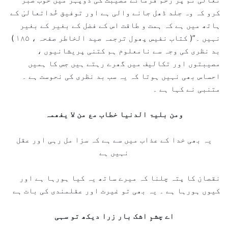
کرو کہ وہ جلد ڈھل جانے والی ہے اور توفیق خُداتعالیٰ کے
ہاتھ میں ہے کہ ہمت و طاقت اس کے فضل کے بغیر کے بغیر
نہیں ۔”( کتاب نفیس پھول ترجمہ صید الخاطر صفحہ ، ۱۸۵ )
بد نظری کی وجہ سے نامعلوم ہم کتنی پریشانیوں ،
مصیبتوں اور تکالیف میں گھرے رہتے ہیں جس کا ہمیں
احساس بھی نہیں ہوتا کہ یہ سب بد نظری کی نحوست ہے ۔
متنبی نے کہا ہے ۔
ومن بلیۃ الدنیا خطاب مع من لا یفھمہ
یہ بھی خدا کے عذاب میں سے ہے کہ سزا مل رہی اور عقل
نہیں ہے
نقصان کا پتہ چلنا کہ میرے ساتھ یہ کیا ہورہا ہے اور
کیوں ہورہا ہے ۔ یہ بھی تو غیرت اور عقلمندی کی بات ہے
اے چشمِ اشک بار زرا دیکھ تو سہی