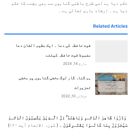
حکم دیا ہے اسی طرح باطنی گناہوں سے بھی بچنے کا حکم
دیا ہے ۔ ارشاد باری تعالیٰ ہے ۔
Related Articles
قوت حافظہ کی دعا ۔ ایک عظیم الشان دعا
مضبوط قوت حافظہ کیلئے
مارچ 14, 2024
ہم گناہ گار لوگ مخفی گناہوں پر مخفی
تعزیرات
جولائی 10, 2022
وَذَرُوْا ظَاهِرَ الْاِثْـمِ وَبَاطِنَهٝ ۚ اِنَّ الَّـذِيْنَ يَكْسِبُوْنَ الْاِثْـمَ
سَيُجْزَوْنَ بِمَا كَانُـوْا يَقْتَـرِفُوْنَ ۔
( سُورہ الانعام آیت ۱۲۰)