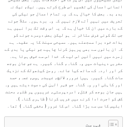
انسانی اعمال کی تقسیم اس طرح کرتے ہیں۔ نیک، نیک نہ
بد، بد۔ بعض کا خیال ہے کہ وہ تمام اعمال جو نیکی کی
تعریف میں نہیں آتے لازم نہیں کہ وہ برے ہوں۔ مثلاْ جوئے
کے بارے میں ان کا خیال ہے کہ یہ اس وقت تک برا نہیں ہے
جب تک کوئی فرض متاثر نہ ہو لیکن بعض دوسرے جوئے کو
بذات خود برا سمجھتے ہیں۔ مسیحی سینٹ کا یہ عقیدہ ہے
کہ ان باتوں سے بھی پرہیز کرنا چاہیے جو نیکی یا بدی کے
زمرے میں نہیں آتیں اس لیے کہ خدا اس سے خوش ہوتا ہے۔
مغربی دینیات میں وہ گناہ، گناہ کبیرہ ہے جو جان بوجھ
کر اور اردہ کے ساتھ کیا جائے۔ رومن کیتھولک کے نزدیک
سات گناہ کبیرہ ہیں: غرور، لالچ، غیبت، ہوس، غصہ، حسد
اور کاہلی اور وہ گناہ جو قہر الہیٰ کی دعوت دیتے ہیں وہ
ہیں جان بوجھ کر قتل، امردپرستی، غریبوں پر ظلم، محنت
کش کو اجرت ادا کرنے میں فریب کرنا ( ظاہری گناہ )۔
ابلیس کا سب سے بڑا گناہ اس کا غرور ( مخفی گناہ ) تھا۔
فہرست