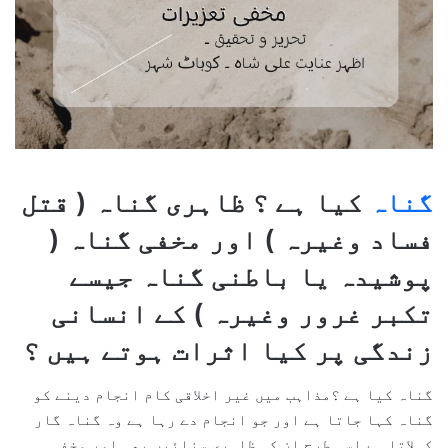
گناہ
کیا ہے ؟ ظاہری گناہ ( قتل
فساد وغیرہ ) اور مخفی گناہ (
پوشیدہ یا باطنی گناہ جیسے
تکبر غرور وغیرہ ) کے انسانی
زندگی پر کیا اثرات ہوتے ہیں ؟
گناہ کیا ہے ؟مذاہب میں غیر اخلاقی کام انجام دینے کو
گناہ کہا جاتا ہے اور جو انجام دے رہا ہے وہ گناہ گار
کہلاتا ہے اسی طرح ان کی ظاہری سزائیں بھی اور مخفی