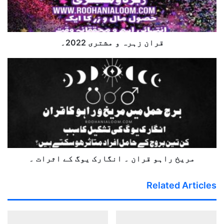
قران زہرہ و مشتری 2022۔
مریخ
راہو
قران
۔
انگارک
یوگ
کے
اثرات
۔
مریخ راہو قران ۔ انگارک یوگ کے اثرات ۔
Related Articles