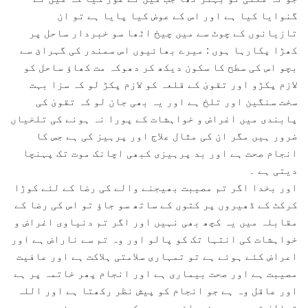
گنوایا کیا ہے اور اس کے عوض کیا پایا ہے تو ان
تازیانوں کے چوٹ سے میں چیخ اٹھا سو خبردار ساحل پر
کھڑا پکارہا ہوں : میرے بھائیوں اس سمندر کی گہرائ سے
بچو اس کی سطح کا سکون دیکھ کر دھوکہ مت کھاؤ ساحل کو
لازم پکڑو اور تقویٰ کے قلعہ کو لازم پکڑ لو کہ سزا بہت
سخت سنگین اور تلخ ہے اور یہ بھی جان لو کہ تقویٰ کی
پابندی میں اغراض و خواہشات کے پورا نہ ہونے کی تلخیاں
ضرور ہیں مگر ان کی مثال علاج اور پرہیز کی ہے جس کا
انجام صحت ہے اور بد پرہیزی کبھی اچانک موت تک پہنچا
دیتی ہے ۔
اور بخدا اگر تم مصیبت بھیجنے والے کی رضا کے لئے کوڑا
کرکٹ کے ڈھیروں پر کتوں کے ساتھ سو جاؤ تو اس کی رضا کے
مقابلہ میں یہ کچھ بھی نہیں اور اگر تم دنیاوی اغراض و
خواہشات کی انتہا تک کو پالو اور وہ تم سے ناراض ہے اور
اعراض کئے ہوئے ہے تو تمہاری سلامتی ہلاکت ہے اور عافیت
مصیبت ہے اور صحت بیماری ہے اور انجام پھر خاتمہ پر ہے
اور عاقل وہ ہے جو انجام کو پیش نظر رکھتا ہے اور اللہ
تعالیٰ تم پر رحم فرمائے مصیبت کی دوپہر میں خوب صبر