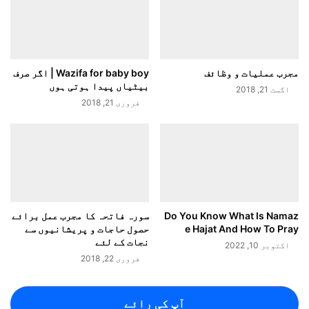
مجرب عملیات و وظائف
Wazifa for baby boy | اگر صرف
بیٹیاں پیدا ہوتی ہوں
اگست 21, 2018
فروری 21, 2018
Do You Know What Is Namaz
سورہ فاتحہ کا مجرب عمل برائے
e Hajat And How To Pray
حصول حاجات و پریشانیوں سے
نجات کے لئے
اکتوبر 10, 2022
فروری 22, 2018
آپ کی رائے