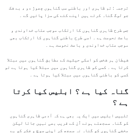
ترجمہ : تم ظاہری اور باطنی سب گناہوں چھوڑ دو ، بے شک
جو لوگ گناہ کرتے ہیں اپنے کئے کی سزا پائیں گے ۔
جس طرح ظاہری گناہوں کا ارتکاب موجب عتاب خداوندی و
باعث نحوست ہے ۔ اسی طرح باطنی گناہوں کا ارتکاب بھی
موجب عتاب خداوندی و باعث نحوست ہے ۔
شیطان ہر شخص کو اسکی حیثیت کے مطابق گناہوں میں مبتلا
کرتا ہے ۔ کسی کو ظاہری گناہوں میں مبتلا کیا ہوتا ہے تو
کسی کو باطنی گناہوں میں مبتلا کیا ہوتا ہے ۔
گناہ کیا ہے ؟ ابلیس کیا کرتا
ہے ؟
تلبیس ابلیس میں ایک یہ بھی ہے کہ آدمی ظاہری گناہوں
کو گناہ سمجھتے ہوئے اُن کے قریب بھی نہیں جاتا لیکن
مخفی گناہوں کو گناہ نہ سمجھ کر اپنی سوچ و فکر کو بے