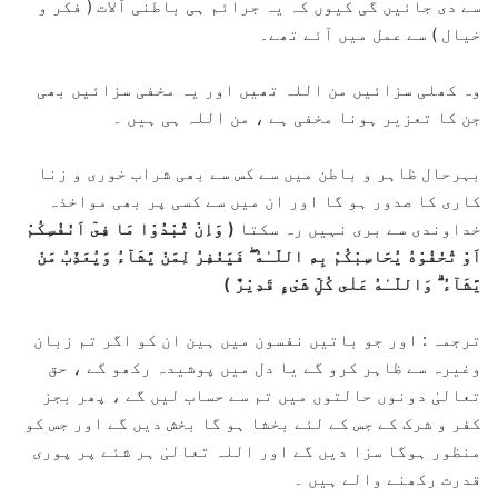
سے دی جائیں گی کیوں کہ یہ جرائم ہی باطنی آلات ( فکر و
خیال ) سے عمل میں آئے تھے۔
وہ کھلی سزائیں من اللہ تھیں اور یہ مخفی سزائیں بھی
جن کا تعزیر ہونا مخفی ہے ، من اللہ ہی ہیں ۔
بہرحال ظاہر و باطن میں سے کس سے بھی شراب خوری و زنا
کاری کا صدور ہو گا اور ان میں سے کسی پر بھی مواخذہ
خداوندی سے بری نہیں رہ سکتا
(
وَاِنْ تُبْدُوْا مَا فِىٓ اَنْفُسِكُمْ
اَوْ تُخْفُوْهُ يُحَاسِبْكُمْ بِهِ اللّـٰهُ ۖ فَيَغْفِرُ لِمَنْ يَّشَآءُ وَيُعَذِّبُ مَنْ
يَّشَآءُ ۗ وَاللّـٰهُ عَلٰى كُلِّ شَىْءٍ قَدِيْرٌ
)
ترجمہ : اور جو باتیں نفسون میں ہین ان کو اگر تم زبان
وغیرہ سے ظاہر کرو گے یا دل میں پوشیدہ رکھو گے ، حق
تعالیٰ دونوں حالتوں میں تم سے حساب لیں گے ، پھر بجز
کفر و شرک کے جس کے لئے بخشا ہو گا بخش دیں گے اور جس کو
منظور ہوگا سزا دیں گے اور اللہ تعالیٰ ہر شئے پر پوری
قدرت رکھنے والے ہیں ۔