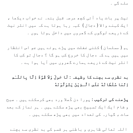
ملے گی ۔
نیٹ پر بات یاد آئی کچھ عرصہ قبل بندہ نے خواب دیکھا ،
ایک کہنے والا ( دجال ) کہہ رہا ہوتا ہے کہ میں انٹر نیٹ
کے ذریعے لوگوں کے گھروں میں داخل ہوتا ہوں ۔
ہم ( مسلمان ) کتنی غفلت میں پڑے ہوئے ہیں جو اس انتظار
میں ہیں ہے کہ دجال کا خروج کب ہو گا ؟ دجال تو کب کا
انٹر نیٹ کے ذریعے ہمارے گھروں میں آیا ہوا ہے ۔
بد نظری سے بچنے کا وظیفہ :
لَا حَولَ وَلاَ قُوَّةَ اِلَّا بِاللّـٰهِ
اِنَّمَا سُلْطَانُهٝ عَلَى الَّـذِيْنَ يَتَوَلَّوْنَهٝ
پڑھنے کی ترکیب :
پورا دن کُھلا ورد بھی کرسکتے ہیں ۔ صبح
و شام ایک ایک تسبیح بھی پڑھ سکتے ہیں ۔ ہر نماز کے بعد
سات ، گیارہ کی تعداد میں بھی پڑھ سکتے ہیں ۔
اللہ تعالی ظاہری و باطنی ہر قسم کی بد نظری سے بچنے