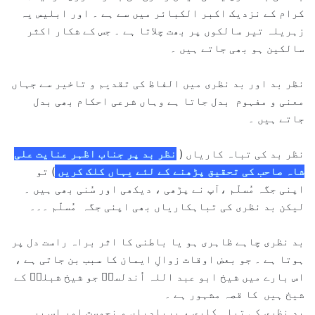
کرام کے نزدیک اکبر الکبائر میں سے ہے ۔ اور ابلیس یہ
زہریلہ تیر سالکوں پر بھت چلاتا ہے ۔ جس کے شکار اکثر
سالکین ہو بھی جاتے ہیں ۔
نظر بد اور بد نظری میں الفاظ کی تقدیم و تاخیر سے جہاں
معنی و مفہوم بدل جاتا ہے وہاں شرعی احکام بھی بدل
جاتے ہیں ۔
نظر بد کی تباہ کاریاں (
نظر بد پر جناب اظہر عنایت علی
شاہ صاحب کی تحقیق پڑھنے کے لئے یہاں کلک کریں
) تو
اپنی جگہ مُسلّم ،آپ نے پڑھی ، دیکھی اور سُنی بھی ہیں ۔
لیکن بد نظری کی تباہکاریاں بھی اپنی جگہ مُسلّم ۔۔۔
بد نظری چاہے ظاہری ہو یا باطنی کا اثر براہ راست دل پر
ہوتا ہے ۔ جو بعض اوقات زوالِ ایمان کا سبب بن جاتی ہے ،
اس بارے میں شیخ ابو عبد اللہ اُندلسیؒ جو شیخ شبلیؒ کے
شیخ ہیں کا قصہ مشہور ہے ۔
بد نظری کی تباہ کاری ، بربادیاں و نحوست اور اس پر