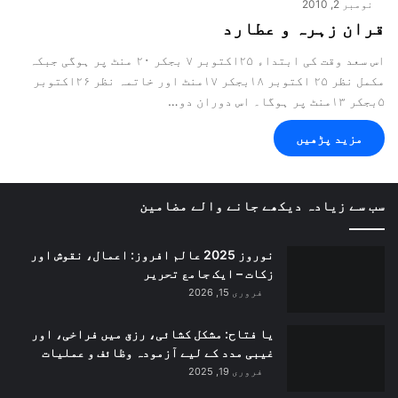
نومبر 2, 2010
قران زہرہ و عطارد
اس سعد وقت کی ابتداء ۲۵اکتوبر ۷ بجکر ۲۰ منٹ پر ہوگی جبکہ
مکمل نظر ۲۵ اکتوبر ۱۸بجکر ۱۷منٹ اور خاتمہ نظر ۲۶اکتوبر
۵بجکر ۱۳منٹ پر ہوگا۔ اس دوران دو…
مزید پڑھیں
سب سے زیادہ دیکھے جانے والے مضامین
نوروز 2025 عالم افروز: اعمال، نقوش اور
زکات – ایک جامع تحریر
فروری 15, 2026
یا فتاح: مشکل کشائی، رزق میں فراخی، اور
غیبی مدد کے لیے آزمودہ وظائف و عملیات
فروری 19, 2025