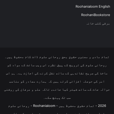
Roohanialoom English
RoohaniBookstore
برقی کتب خانہ
تمام مادی و معنوی حقوق بحق روحانی علوم ڈاٹ کام محفوظ ہیں۔
روحانی علوم کی ترویج کے پیشِ نظر، اس ویب سائٹ کے مواد کو
ماخذ کی صریح نشاندہی کے ساتھ نقل کرنے کی اجازت ہے۔ ہم اس
امر کی حوصلہ افزائی کرتے ہیں کہ ہمارے مصادر کو مناسب
حوالہ جات کے ساتھ شیئر کیا جائے، تاکہ علم و عرفان کی روشنی
سب تک پہنچ سکے۔
2026 - تمام حقوق محفوظ ہیں - Roohanialoom - روحانی علوم
رابطہ روحانی علوم
ہمارے بارے میں
رقم واپسی کی پالیسی