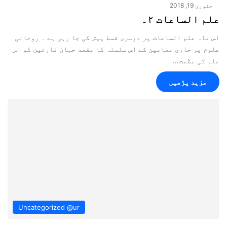
جنوری 19, 2018
علم الساعات ۲۔
اس ماہ علم الساعات پر دوسری قسط پیش کی جا رہی ہے ۔ روحانی
علوم پر جاری مضامین کے اس سلسلہ کا مقصد جہان قارئین کو اس
علم کی عظمت…
مزید پڑھیں
Uncategorized @ur