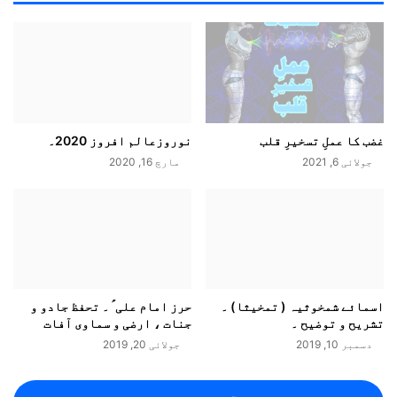
عنایت
شاہ
غضب کا عملِ تسخیرِ قلب
نوروزعالم افروز 2020۔
جولائی 6, 2021
مارچ 16, 2020
اسمائے شمخوثیہ ( تمخیثا) ۔
حرز امام علی ؑ ۔ تحفظ جادو و
تشریح و توضیح ۔
جنات ، ارضی و سماوی آفات
دسمبر 10, 2019
جولائی 20, 2019