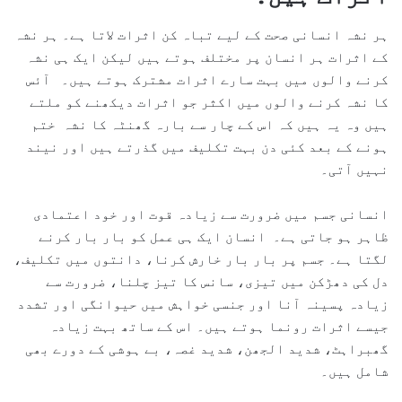
ہر نشہ انسانی صحت کے لیے تباہ کن اثرات لاتا ہے۔ ہر نشہ
کے اثرات ہر انسان پر مختلف ہوتے ہیں لیکن ایک ہی نشہ
کرنے والوں میں بہت سارے اثرات مشترک ہوتے ہیں۔ آئس
کا نشہ کرنے والوں میں اکثر جو اثرات دیکھنے کو ملتے
ہیں وہ یہ ہیں کہ اس کے چار سے بارہ گھنٹہ کا نشہ ختم
ہونے کے بعد کئی دن بہت تکلیف میں گذرتے ہیں اور نیند
نہیں آتی۔
انسانی جسم میں ضرورت سے زیادہ قوت اور خود اعتمادی
ظاہر ہو جاتی ہے۔ انسان ایک ہی عمل کو بار بار کرنے
لگتا ہے۔ جسم پر بار بار خارش کرنا، دانتوں میں تکلیف،
دل کی دھڑکن میں تیزی، سانس کا تیز چلنا، ضرورت سے
زیادہ پسینہ آنا اور جنسی خواہش میں حیوانگی اور تشدد
جیسے اثرات رونما ہوتے ہیں۔ اس کے ساتھ بہت زیادہ
گھبراہٹ، شدید الجھن، شدید غصہ، بے ہوشی کے دورے بھی
شامل ہیں۔