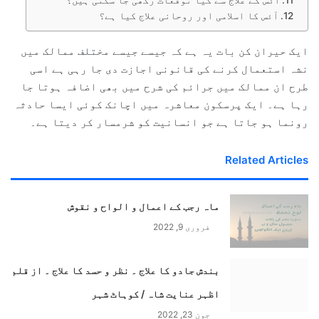
آئس کے علاج سے کیا توقعات رکھی جا سکتی ہیں؟
آئس کا اسلامی اور روحانی علاج کیا ہے؟
ایک حیران کن بات یہ ہے کہ جیسے جیسے مختلف ممالک میں
نشہ استعمال کرنے کی قانونی اجازت دی جا رہی ہے اسی
طرح ان ممالک میں جرائم کی شرح میں بھی اضافہ ہوتا جا
رہا ہے۔ ایک پرسکون معاشرہ میں اچانک کوئی ایسا حادثہ
رونما ہو جاتا ہے جو انسانیت کو شرمسار کر دیتا ہے۔
Related Articles
ماہ رجب کے اعمال و الواح و نقوش
فروری 9, 2022
بندش جادو کا علاج ۔ نظر و حسد کا علاج ۔ از قلم
اظہر عنایت شاہ / کوہاٹ شہر
جون 23, 2022