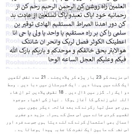
اس عزیمت کو 23 بار پڑھ کر پلادیجئے ۔ 21 عدد نقش لکھیں
ایک گلے میں پہنا دیں ۔ ایک قبرستان میں دبا دیں ۔ وسط
دو ایک راہ گزر میں ڈال دیں ۔ 18 نقوش پلادیں تو ان شاء
اللہ نئی زندگی کا آغاز ہوگا ۔ نیاز کی اشیاء موجود
ہوں جو عمل تیا رکرنے کے بعد فاتحہ دیکر بچوں میں
تقسیم کردی جائے میں اس عمل کے ہمراہ مزید دو جفری
اعمال بھی استعمال کرنے کے لئے دیتا ہوں جس سے فرد اور
اس نشہ کے مابین ایک نفرت کا جذبہ پیدا ہوجاتا ہے ۔