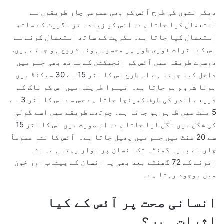
دیگر نشوں کی طرح آئس کو بھی عمومی چار طریقوں سے
استعمال کیا جاتا ہے۔ آئس کو زیادہ تر سگریٹ کے ساتھ
استعمال کیا جاتا ہے۔ سگریٹ کے ساتھ استعمال کرنے سے
اس کے اثرات فوری طور پر محسوس ہونا شروع ہو جاتے ہیں.
دوسرے طریقہ میں آئس کو انجیکشن کے ساتھ بھی جسم میں
داخل کیا جاتا ہے اس طرح اس کا اثر 15 سے 30 سیکنڈ میں
ہونا شروع ہو جاتا ہے۔ تیسرا طریقہ میں اس کو ناک کے
ذریعے اندر کی طرف کھینچا جاتا ہے جس سے اس کا اثر 3 سے
5 منٹ میں ظاہر ہو جاتا ہے۔ چوتھے طریقے میں اسے گولی
کی شکل میں نگل لیا جاتا ہے۔ اس صورت میں اس کا اثر 15
سے 20 منٹ میں جسم میں پھیل جاتا ہے۔ آئس کا نشہ عموماً
چار سے بارہ گھنٹہ تک انسان پر سوار رہتا ہے۔ نشہ
اترنے کے 72 گھنٹے بعد بھی یہ انسان کے پیشاب اور خون
میں موجود رہتا ہے۔
انسانی صحت پر آئس کے کیا
اثرات ہیں؟