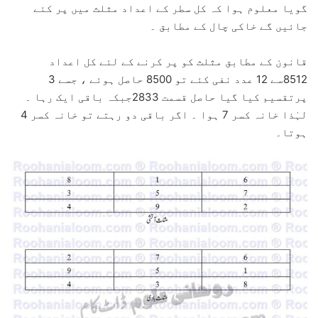
گویا معلوم ہوا کہ کل سطر کے اعداد مثلث میں پر کئے
جائیں گے خاکی چال کے مطابق ۔
قانون کے مطابق مثلث کو پر کرنے کے لئے کل اعداد
8512سے 12 عدد نفی کئے تو 8500 حاصل ہوئے ، جسے 3
پرتقسیم کیا گیا حاصل قسمت 2833جبکہ باقی ایک رہا ۔
لہٰذا خانہ کسر 7 ہوا ۔ اگر باقی دو رہتے تو خانہ کسر 4
ہوتا۔