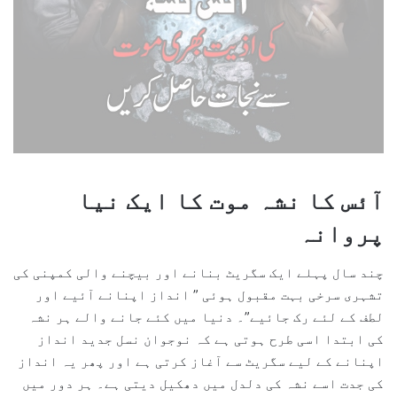
آئس کا نشہ موت کا ایک نیا
پروانہ
چند سال پہلے ایک سگریٹ بنانے اور بیچنے والی کمپنی کی
تشہری سرخی بہت مقبول ہوئی ” انداز اپنانے آئیے اور
لطف کے لئے رک جائیے”۔ دنیا میں کئے جانے والے ہر نشہ
کی ابتدا اسی طرح ہوتی ہے کہ نوجوان نسل جدید انداز
اپنانے کے لیے سگریٹ سے آغاز کرتی ہے اور پھر یہ انداز
کی جدت اسے نشہ کی دلدل میں دھکیل دیتی ہے۔ ہر دور میں