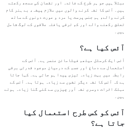
مبتلا ہیں جو ہر طرح کے فائدہ اور نقصان کی سمجھ رکھتے
ہیں۔ آئس کا نشہ کرنے والوں میں ملازم پیشہ، بے ہنر کام
کرنے والے، ہم جنس پرست یا مرد و عورت دونوں کے ساتھ
تعلق رکھنے والے اور کم ترقی یافتہ علاقوں کے لوگ شامل
ہیں۔
آئس کیا ہے؟
آئس ایک کرسٹل میتھم فیٹامائن عنصر ہے۔ آئس کے
استعمال سے دماغ اور جسم کے درمیان موجود قدرتی برقی
رابطہ میں بہت زیادہ تیزی پیدا ہو جاتی ہے۔ کہا جاتا
ہے کہ آئس کا نشہ دیگر نشوں سے زیادہ ہوتا ہے۔ آئس کے
مہلک اثرات دوسری نشہ آور چیزوں سے کئی گنا زیادہ ہوتے
ہیں۔
آئس کو کس طرح استعمال کیا
جاتا ہے؟