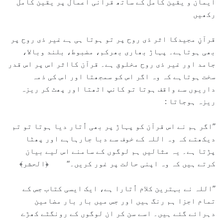
ایمان و یقین کامل کے ساتھ قرآنی اعمال پر یقین کامل
رکھیں
قرآنِ مجیدکا اثر ذی روح پر تو ہوتا ہی ہے غیر ذی روح پر
بھی ہوتاہے۔ پہاڑ بھاری بھرکم، مضبوط، بلند وبالا،
جامد اور غیر ذی روح مخلوق ہے۔ قرآن کااثر اس پر اس قدر
سخت ہوتاہے کہ وہ اگر اس کو سمجھتا اور اس کی ذمہ
داریوں سے واقف ہوتا تو کانپ اٹھتا اور پھٹ کر ریزہ
ریزہ ہوجاتا :
’’اگر ہم نے اس قرآن کو پہاڑ پر بھی اُتار دیا ہوتا تو تم
دیکھتے کہ وہ اللہ کے خوف سے دبا جارہاہے اور پھٹا
پڑتا ہے۔ یہ مثالیں ہم لوگوں کے سامنے اس لیے بیان
کرتے ہیں کہ وہ اپنی حالت پر غور کریں۔‘‘ ﴿الحشر﴾
’’اللہ نے بہترین کلام اُتارا ہے، ایک ایسی کتاب جس کے
تمام اجزا ہم رنگ ہیں اور جس میں بار بار مضامین
دہرائے گئے ہیں۔ اسے سن کر ان لوگوں کے رونگٹے کھڑے