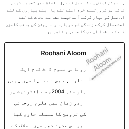
ہر ممکن کوشش ہے کہ عمل کو سہل الفاظ میں تحریر کروں
تاکہ ہر ضرورتمند خود اپنے لئے یا اپنے پیاروں کے لئے
اس عمل کو تیار کرکے آئس جیسے نشہ سے نجات کے لئے
استعمال کرکے زندگی کو دوبارہ راہ روشن کی جانب گامزن
کرسکے ۔ خدا آپ سب کا حامی و ناصر ہو ۔
Roohani Aloom
روحانی علوم ڈاٹ کام ایک
ادارہ ہے جس نے دنیا میں پہلی
بار سنہ 2004ء سے انٹرنیٹ پر
اردو زبان میں علوم روحانی
کی ترویج کا سلسلہ جاری کیا
اور اس جدید دور میں اسلاف کے