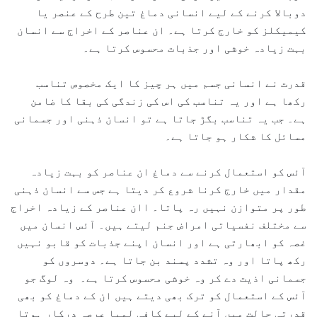
دوبالا کرنے کے لیے انسانی دماغ تین طرح کے عنصر یا
کیمیکلز کو خارج کرتا ہے۔ ان عناصر کے اخراج سے انسان
بہت زیادہ خوشی اور جذبات محسوس کرتا ہے۔
قدرت نے انسانی جسم میں ہر چیز کا ایک مخصوص تناسب
رکھا ہے اور یہ تناسب کی اس کی زندگی کی بقا کا ضامن
ہے۔ جب یہ تناسب بگڑ جاتا ہے تو انسان ذہنی اور جسمانی
مسائل کا شکار ہو جاتا ہے۔
آئس کو استعمال کرنے سے دماغ ان عناصر کو بہت زیادہ
مقدار میں خارج کرنا شروع کر دیتا ہے جس سے انسان ذہنی
طور پر متوازن نہیں رہ پاتا۔ اان عناصر کے زیادہ اخراج
سے مختلف نفسیاتی امراض جنم لیتے ہیں۔ آئس انسان میں
غصہ کو ابھارتی ہے اور انسان اپنے جذبات کو قابو نہیں
رکھ پاتا اور وہ تشدد پسند بن جاتا ہے۔ دوسروں کو
جسمانی اذیت دے کر وہ خوشی محسوس کرتا ہے۔ وہ لوگ جو
آئس کے استعمال کو ترک بھی دیتے ہیں ان کے دماغ کو بھی
قدرتی حالت میں آنے کے لیے کافی لمبا عرصہ درکار ہوتا