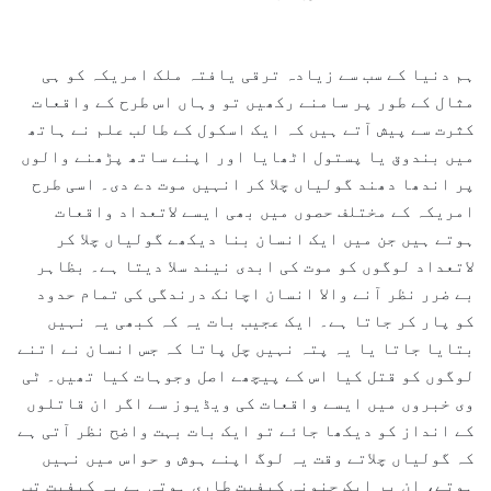
ہم دنیا کے سب سے زیادہ ترقی یافتہ ملک امریکہ کو ہی
مثال کے طور پر سامنے رکھیں تو وہاں اس طرح کے واقعات
کثرت سے پیش آتے ہیں کہ ایک اسکول کے طالب علم نے ہاتھ
میں بندوق یا پستول اٹھایا اور اپنے ساتھ پڑھنے والوں
پر اندھا دھند گولیاں چلا کر انہیں موت دے دی۔ اسی طرح
امریکہ کے مختلف حصوں میں بھی ایسے لاتعداد واقعات
ہوتے ہیں جن میں ایک انسان بنا دیکھے گولیاں چلا کر
لاتعداد لوگوں کو موت کی ابدی نیند سلا دیتا ہے۔ بظاہر
بے ضرر نظر آنے والا انسان اچانک درندگی کی تمام حدود
کو پار کر جاتا ہے۔ ایک عجیب بات یہ کہ کبھی یہ نہیں
بتایا جاتا یا یہ پتہ نہیں چل پاتا کہ جس انسان نے اتنے
لوگوں کو قتل کیا اس کے پیچھے اصل وجوہات کیا تھیں۔ ٹی
وی خبروں میں ایسے واقعات کی ویڈیوز سے اگر ان قاتلوں
کے انداز کو دیکھا جائے تو ایک بات بہت واضح نظر آتی ہے
کہ گولیاں چلاتے وقت یہ لوگ اپنے ہوش و حواس میں نہیں
ہوتے، ان پر ایک جنونی کیفیت طاری ہوتی ہے یہ کیفیت تب