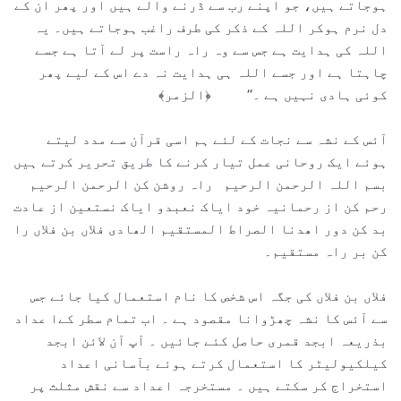
ہوجاتے ہیں، جو اپنے رب سے ڈرنے والے ہیں اور پھر ان کے
دل نرم ہوکر اللہ کے ذکر کی طرف راغب ہوجاتے ہیں۔ یہ
اللہ کی ہدایت ہے جس سے وہ راہ راست پر لے آتا ہے جسے
چاہتا ہے اور جسے اللہ ہی ہدایت نہ دے اس کے لیے پھر
کوئی ہادی نہیں ہے ۔‘‘ ﴿الزمر﴾
آئس کے نشہ سے نجات کے لئے ہم اسی قرآن سے مدد لیتے
ہوئے ایک روحانی عمل تیار کرنے کا طریق تحریر کرتے ہیں
بسم اللہ الرحمن الرحیم راہ روشن کن الرحمن الرحیم
رحم کن از رحمانیہ خود ایاک نعبدو ایاک نستعین از عادت
بد کن دور اھدنا الصراط المستقیم الھادی فلاں بن فلاں را
کن بر راہ مستقیم۔
فلاں بن فلاں کی جگہ اس شخص کا نام استعمال کیا جائے جس
سے آئس کا نشہ چھڑوانا مقصود ہے ۔ اب تمام سطر کےا عداد
بذریعہ ابجد قمری حاصل کئے جائیں ۔ آپ آن لائن ابجد
کیلکیولیٹر کا استعمال کرتے ہوئے بآسانی اعداد
استخراج کر سکتے ہیں ۔ مستخرجہ اعداد سے نقش مثلث پر