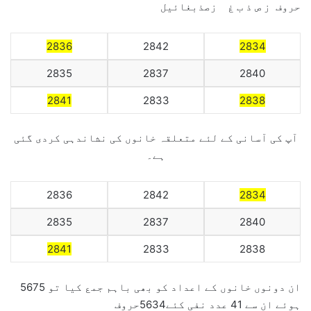
حروف ز ص ذ ب غ زصذبغائیل
2836
2842
2834
2835
2837
2840
2841
2833
2838
آپ کی آسانی کے لئے متعلقہ خانوں کی نشاندہی کردی گئی
ہے۔
2836
2842
2834
2835
2837
2840
2841
2833
2838
ان دونوں خانوں کے اعداد کو بھی باہم جمع کیا تو 5675
ہوئے ان سے 41 عدد نفی کئے5634حروف