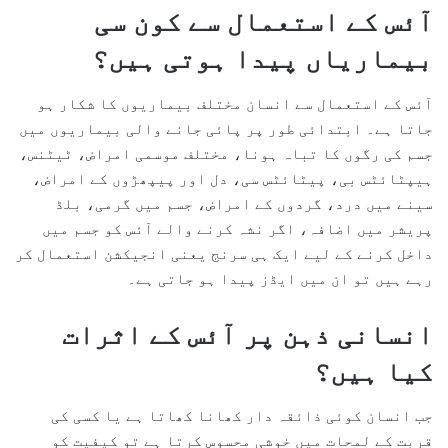
آئس کے استعمال سے کون سی
بیماریاں پیدا ہوتی ہیں؟
آئس کے استعمال سے انسان مختلف بیماریوں کا شکار ہو
جاتا ہے۔ ابتدائی طور پر پائی جانے والی بیماریوں میں
جسم کی رگوں کا تباہ ہونا، مختلف موسمی امراض، ٹیٹنس،
ہیپٹائٹس بی، پیٹائٹس سی، دل اور پیپھڑوں کے امراض،
سینے میں درد، گردوں کے امراض، جسم میں گرمی، بلڈ
پریشر میں اضافہ، اگر نشہ کرنے والے آئس کو جسم میں
داخل کرنے کے لیے ایک ہی سرنج یعنی انجیکشن استعمال کر
رہے ہیں تو ان میں ایڈز پیدا ہو جاتی ہے۔
انسانی ذہن پر آئس کے اثرات
کیا ہیں؟
جب انسان کوئی ذائقہ دار کھانا کھاتا ہے یا کسی کی
قربت کے لمحات میں خوشی محسوس کرتا ہے تو کیفیت کو