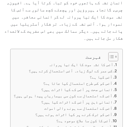
انسان نشہ کے ہاتھوں خود کو تباہ کرتا آیا ہے۔ افیون،
چرس، گانجا، ہیروؤین اور پچھلے کچھ سالوں سے آئس کا
نشہ موت کا ایک نیا پروانہ لے کر انسانی معاشرہ میں
نمودار ہوا۔ آئس نشہ کے زیادہ تر شکار آسٹریلیا میں
پائے جاتے ہیں۔ دیگر ممالک میں بھی اس عفریت کے لاتعداد
شکار مل جاتے ہیں۔
فہرست
آئس کا نشہ موت کا ایک نیا پروانہ
کس عمر کے لوگ زیادہ آئس استعمال کرتے ہیں؟
آئس کیا ہے؟
آئس کو کس طرح استعمال کیا جاتا ہے؟
انسانی صحت پر آئس کے کیا اثرات ہیں؟
آئس کے استعمال سے کون سی بیماریاں پیدا ہوتی ہیں؟
انسانی ذہن پر آئس کے اثرات کیا ہیں؟
آئس کے استعمال سے ہونے والی اموات
آئس کو ترک کرنے پر کیا اثرات ہوتے ہیں؟
آئس کا کون سا علاج موجود ہے؟