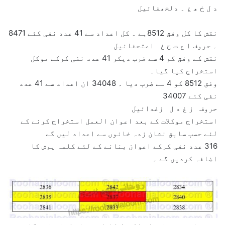
د ل خ ھ غ ۔ دلخھغائیل
نقش کا کل وفق 8512ہے ۔ کل اعداد سے 41 عدد نفی کئے 8471
۔ حروف ا ع ت ح غ اعتحغائیل
نقش کے وفق کو 4 سے ضرب دیکر 41 عدد نفی کرکے موکل
استخراج کیا گیا۔
وفق 8512 کو 4 سے ضرب دیا ۔ 34048 ان اعداد سے 41 عدد
نفی کئے 34007
حروف ز غ د ل زغدائیل
استخراج موکلات کے بعد اعوان العمل استخراج کرنے کے
لئے حسب سابق نشان زدہ خانوں سے اعداد لیں گے
316 عدد نفی کرکے اعوان بنانے کے لئے کلمہ یوش کا
اضافہ کردیں گے ۔