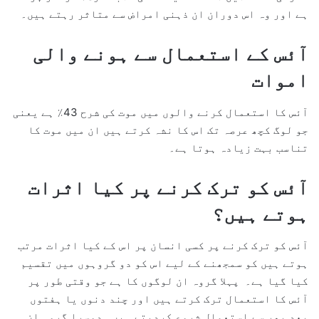
ہے اور وہ اس دوران ان ذہنی امراض سے متاثر رہتے ہیں۔
آئس کے استعمال سے ہونے والی
اموات
آئس کا استعمال کرنے والوں میں موت کی شرح 43٪ ہے یعنی
جو لوگ کچھ عرصہ تک اس کا نشہ کرتے ہیں ان میں موت کا
تناسب بہت زیادہ ہوتا ہے۔
آئس کو ترک کرنے پر کیا اثرات
ہوتے ہیں؟
آئس کو ترک کرنے پر کسی انسان پر اس کے کیا اثرات مرتب
ہوتے ہیں کو سمجھنے کے لیے اس کو دو گروہوں میں تقسیم
کیا گیا ہے۔ پہلا گروہ ان لوگوں کا ہے جو وقتی طور پر
آئس کا استعمال ترک کرتے ہیں اور چند دنوں یا ہفتوں
بعد پھر سے استعمال شروع کردیتے ہیں۔ دوسرا گروہ ان