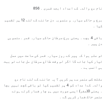
نام مع والدہ کے اعداد ابجد قمری ۔ 856
برج و حاکم سیارہ و منسوبہ دن جاننے کے لئے 12 پر تقسیم
کیا ۔
باقی 4 بچے ۔ یعنی برج سرطان حاکم سیارہ قمر ۔منسوبی
دن پیر ۔
تو علم ہوا کہ پیر کے روز سیارہ قمر کی ساعت میں عمل
تیار کیا جائے گا اگر اس وقت طالع سرطان مل جائے تو بہت
ہی انسب ہے ۔
مثلث کس عنصر سے پر کریں ؟ یہ جاننے کے لئے نام مع
والدہ کےا عداد کو 4 پر تقسیم کیا تو باقی کچھ نہیں بچا
۔ یعنی 0(صفر) ایسی صورت میں ہم چار شمار کرتے ہوئے
عنصر خاک شمار کریں گے ۔