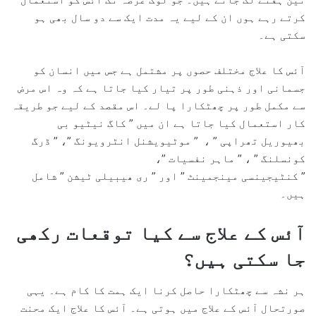
کرتے رہے ہوں ان کے لیے یہ مدت ایک سے دو سال بھی ہو
سکتی ہے۔
آئس کا علاج مختلف حصوں پر مشتمل ہے جس میں انسان کو
جسمانی اور ذہنی طور پر تیار کیا جاتا ہے کہ وہ اس مرض
سے مکمل طور پر چھٹکارا پا لے۔ اس مقصد کے لیے جو طریقہ
کار استعمال کیا جاتا ہے ان میں ” کاگ نیٹیو بی
بھیوریل تھراپی ” ، ” موٹیویشنل انٹرویونگ ”، ” ڈرگ
کونسلنگ ” ، ” ماہر نفسیات ”،
” کنٹیجینسی مینجمینٹ ” اور ” ری ھیبیلی ٹیشن ” شامل
ہیں۔
آئس کے علاج سے کیا توقعات رکھی
جا سکتی ہیں؟
ہر نشہ سے چھٹکارا حاصل کرنا ایک ہمت کا کام ہے۔ یہی
صورتحال آئس کے علاج میں ہوتی ہے۔ آئس کا علاج ایک محنت