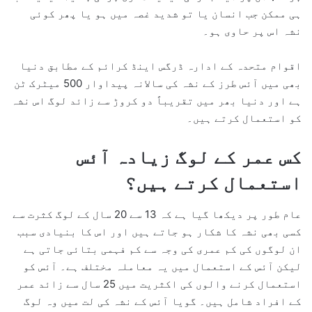
ہی ممکن جب انسان یا تو شدید غصہ میں ہو یا پھر کوئی
نشہ اس پر حاوی ہو۔
اقوام متحدہ کے ادارہ ڈرگس اینڈ کرائم کے مطابق دنیا
بھی میں آئس طرز کے نشہ کی سالانہ پیداوار 500 میٹرک ٹن
ہے اور دنیا بھر میں تقریباً دو کروڑ سے زائد لوگ اس نشہ
کو استعمال کرتے ہیں۔
کس عمر کے لوگ زیادہ آئس
استعمال کرتے ہیں؟
عام طور پر دیکھا گیا ہے کہ 13 سے 20 سال کے لوگ کثرت سے
کسی بھی نشہ کا شکار ہو جاتے ہیں اور اس کا بنیادی سبب
ان لوگوں کی کم عمری کی وجہ سے کم فہمی بتائی جاتی ہے
لیکن آئس کے استعمال میں یہ معاملہ مختلف ہے۔ آئس کو
استعمال کرنے والوں کی اکثریت میں 25 سال سے زائد عمر
کے افراد شامل ہیں۔ گویا آئس کے نشہ کی لت میں وہ لوگ