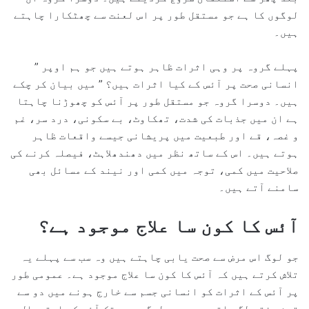
لوگوں کا ہے جو مستقل طور پر اس لعنت سے چھٹکارا چاہتے
ہیں۔
پہلے گروہ پر وہی اثرات ظاہر ہوتے ہیں جو ہم اوپر ”
انسانی صحت پر آئس کے کیا اثرات ہیں؟ ” میں بیان کر چکے
ہیں۔ دوسرا گروہ جو مستقل طور پر آئس کو چھوڑنا چاہتا
ہے ان میں جذبات کی شدت، تھکاوٹ، بے سکونی، درد سر، غم
و غصہ، قے اور طبعیت میں پریشانی جیسے واقعات ظاہر
ہوتے ہیں۔ اس کے ساتھ نظر میں دھندھلاہٹ، فیصلہ کرنے کی
صلاحیت میں کمی، توجہ میں کمی اور نیند کے مسائل بھی
سامنے آتے ہیں۔
آئس کا کون سا علاج موجود ہے؟
جو لوگ اس مرض سے صحت یابی چاہتے ہیں وہ سب سے پہلے یہ
تلاش کرتے ہیں کہ آئس کا کون سا علاج موجود ہے۔ عمومی طور
پر آئس کے اثرات کو انسانی جسم سے خارج ہونے میں دو سے
تین ہفتے لگ جاتے ہیں۔ جو لوگ عرصہ تک آئس کو استعمال