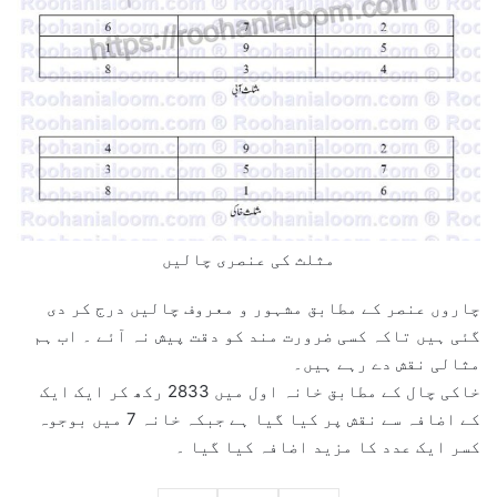
مثلث کی عنصری چالیں
چاروں عنصر کے مطابق مشہور و معروف چالیں درج کر دی
گئی ہیں تاکہ کسی ضرورت مند کو دقت پیش نہ آئے ۔ اب ہم
مثالی نقش دے رہے ہیں۔
خاکی چال کے مطابق خانہ اول میں 2833 رکھ کر ایک ایک
کے اضافہ سے نقش پر کیا گیا ہے جبکہ خانہ 7 میں بوجوہ
کسر ایک عدد کا مزید اضافہ کیا گیا ۔