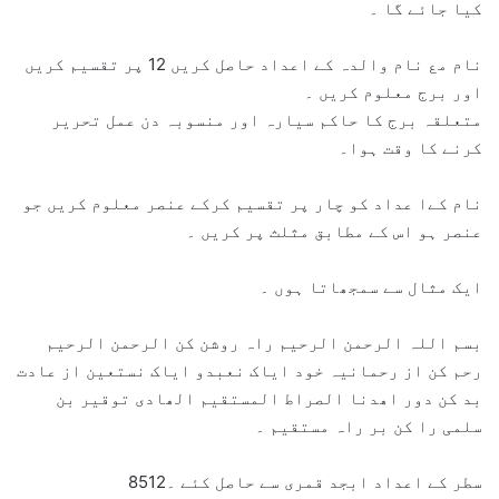
کیا جائے گا ۔
نام مع نام والدہ کے اعداد حاصل کریں 12 پر تقسیم کریں
اور برج معلوم کریں ۔
متعلقہ برج کا حاکم سیارہ اور منسوبہ دن عمل تحریر
کرنے کا وقت ہوا۔
نام کےا عداد کو چار پر تقسیم کرکے عنصر معلوم کریں جو
عنصر ہو اس کے مطابق مثلث پر کریں ۔
ایک مثال سے سمجھاتا ہوں ۔
بسم اللہ الرحمن الرحیم راہ روشن کن الرحمن الرحیم
رحم کن از رحمانیہ خود ایاک نعبدو ایاک نستعین از عادت
بد کن دور اھدنا الصراط المستقیم الھادی توقیر بن
سلمی را کن بر راہ مستقیم ۔
سطر کے اعداد ابجد قمری سے حاصل کئے ۔8512