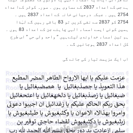
ہے جس کے اعداد 2837 کے مساوی ہوں ۔ سورہ کوثر کےا عداد
2754 ہیں ۔ جبکہ درمیانی خانہ کے اعداد 2837 ہیں ۔
2754 کو 2837 سے نفی کریں تو 83 باقی رہیں گے لہٰذا
ہمیں کوئی ایسے اسماء الہی چاہئے جن کے اعداد 83 ہوں ۔
ہم تین اسماء خداوندی لیتےہیں ” واحد ولی حی ” اس طرح
کل اعداد 2837 ہوجائیں گے ۔
اب ایک عزیمت تیار کی جائے گی