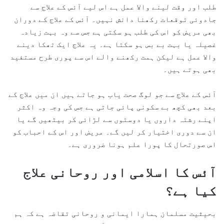
طلب اور وقت لینے والا عمل ہے اس لیے آئس کے علاج سے
جادوئی توقعات رکھنا دانش نہیں۔ آئس کے علاج کے دوران
بھی مریض کو اس کی طلب ہو سکتی ہے جس سے وہ بہت زیادہ
غصیلہ یا بہت بے بس ہو سکتا ہے۔ یہ علاج ایک تھکا دینے
والا عمل ہے لیکن ہمت رکھنے والے اس سے پوری طرح مستفید
بھی ہوتے ہیں۔
آئس کے علاج سے جو لوگ صحت یاب ہو جاتے ہیں ان میں علاج کے
بعد بھی کچھ بے سکونی پائی جاتی ہے جس کی وجہ وہ اکثر
اپنے رشتہ داروں یا دوستوں سے لڑائی کر بیٹھیں گے یا
ان سے دوری اختیار کر لیں گے۔ مریض اور اس کے احباب کو
اس صورتحال کا پورا علم ہونا ضروری ہے۔
آئس کا اسلامی اور روحانی علاج
کیا ہے؟
بحیثیت مسلمان ہمارا ایمانی و روحانی تقاضہ ہے کہ ہم