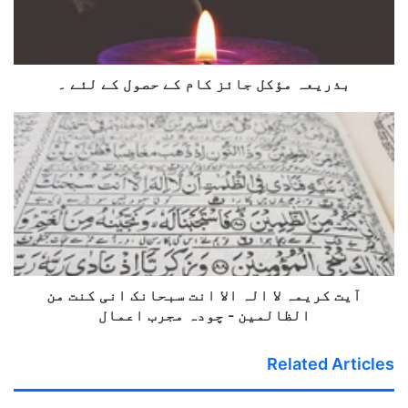
حصول
کے
لئے
۔
بذریعہ مؤکل جائز کام کے حصول کے لئے ۔
آیت
کریمہ
لا
الہ
الا
انت
سبحانک
انی
کنت
من
آیت کریمہ لا الہ الا انت سبحانک انی کنت من
الظالمین
الظالمین - چودہ مجرب اعمال
-
چودہ
Related Articles
مجرب
اعمال