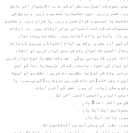
علم نجوم کے اصول سے نظرات کو مابہ الامتیاز اثر حاصل
ہے ۔ قمر و زہرہ میں تثلیث یا تسدیس ، زہرہ و مریخ کی
تثلیث یا تسدیس ، قران قمر و زہرہ یا قران زہرہ و مشتری
عملیات حب کے لئے انتہائی موثر اوقات ہیں ۔ یہ اوقات
ہر ماہ بآسانی ہاتھ آجاتے ہیں ۔ وقت سے پہلے تیار
کرلیں اور مقررہ وقت پر تمام احتیاط و پرہیز کے ساتھ
رجال الغیب کا خیال رکھ کر عمل تیار کریں تو انشاء
اللہ ضرور کامیابی ہوگی ۔ جس وقت نقش یا لوح تیار کریں
تو نیاز کی اشیاء سامنے رکھ کر عزیمت یا دعا کو تین
مرتبہ پڑھ کر لوح یا نقش پر دم کریں ۔ نقش ہو تو لپیٹ
لیں ، پھر ختم ( جو عام طور پر مروج ہے ) کوئی سورہ یا
رکوع مگر زیادہ تر سورہ حشر کی آخری آیات۔
اصحٰب النار والصحب الجنہ آخر تک ۔
قل ھو اللہ احد 3 بار
معوذتین ایک ایک بار ۔
سورہ فاتحہ ایک بار
سورہ بقرہ کی پہلی آیت ھم المفلحون تک ۔
ان رحمۃ اللہ قریب من المحسنین وما ارسلنٰک الا رحمۃ