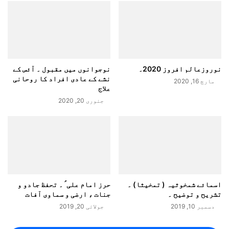
نوروزعالم افروز 2020۔
نوجوانوں میں مقبول ۔ آئس کے
نشے کے عادی افراد کا روحانی
مارچ 16, 2020
علاج
جنوری 20, 2020
اسمائے شمخوثیہ ( تمخیثا) ۔
حرز امام علی ؑ ۔ تحفظ جادو و
تشریح و توضیح ۔
جنات ، ارضی و سماوی آفات
دسمبر 10, 2019
جولائی 20, 2019