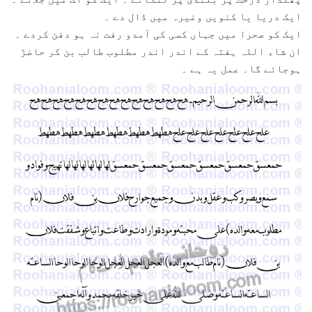
ایک دریا یا کنویں وغیرہ میں ڈال دے ۔
ایک کو صحرا میں جہاں کسی کی آمدو رفت نہ ہو دفن کردے ۔
ان شاء اللہ ہفتہ کے اندر اندر مطلوب طالب بن کر حاضڑ
ہوجائے گا۔ عمل یہ ہے ۔