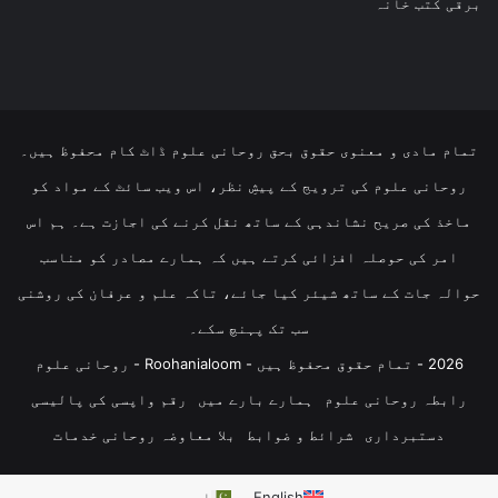
برقی کتب خانہ
تمام مادی و معنوی حقوق بحق روحانی علوم ڈاٹ کام محفوظ ہیں۔
روحانی علوم کی ترویج کے پیشِ نظر، اس ویب سائٹ کے مواد کو
ماخذ کی صریح نشاندہی کے ساتھ نقل کرنے کی اجازت ہے۔ ہم اس
امر کی حوصلہ افزائی کرتے ہیں کہ ہمارے مصادر کو مناسب
حوالہ جات کے ساتھ شیئر کیا جائے، تاکہ علم و عرفان کی روشنی
سب تک پہنچ سکے۔
2026 - تمام حقوق محفوظ ہیں - Roohanialoom - روحانی علوم
رابطہ روحانی علوم
ہمارے بارے میں
رقم واپسی کی پالیسی
دستبرداری
شرائط و ضوابط
بلا معاوضہ روحانی خدمات
English
اردو