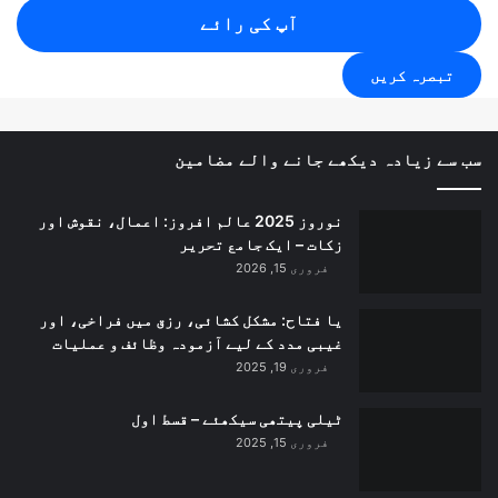
آپ کی رائے
سب سے زیادہ دیکھے جانے والے مضامین
نوروز 2025 عالم افروز: اعمال، نقوش اور
زکات – ایک جامع تحریر
فروری 15, 2026
یا فتاح: مشکل کشائی، رزق میں فراخی، اور
غیبی مدد کے لیے آزمودہ وظائف و عملیات
فروری 19, 2025
ٹیلی پیتھی سیکھئے – قسط اول
فروری 15, 2025