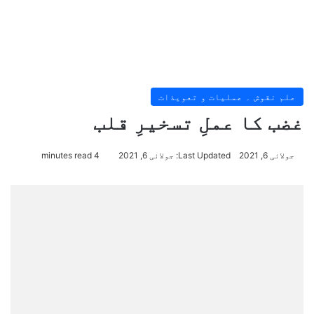
علم نقوش ۔ عملیات و تعویذات
غضب کا عملِ تسخیرِ قلب
جولائی 6, 2021
Last Updated: جولائی 6, 2021
4 minutes read