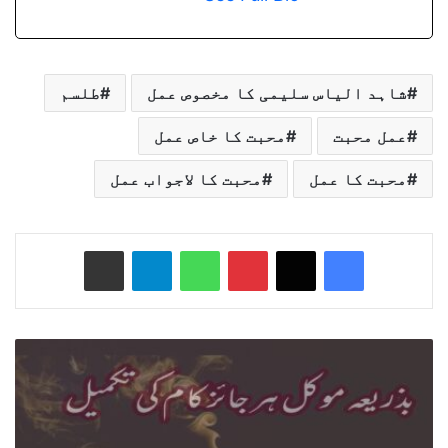
شاہد الیاس سلیمی کا مخصوص عمل
طلسم
عمل محبت
محبت کا خاص عمل
محبت کا عمل
محبت کا لاجواب عمل
Share via Email
Telegram
WhatsApp
Pinterest
Facebook
X
بذریعہ
مؤکل
جائز
کام
کے