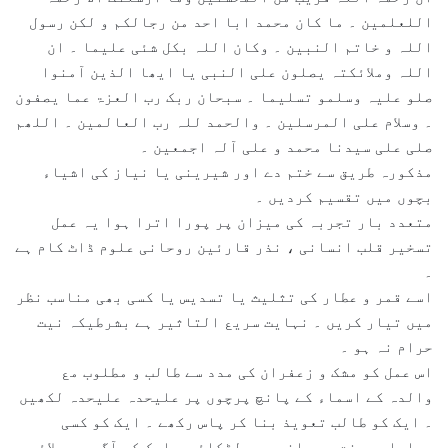
اللعلمین ۔ ما کان محمد ابا احد من رجالکم و لکن رسول
اللہ و خاتم النبین ۔ وکان اللہ بکل شئی علیما ۔ ان
اللہ وملائکتہ یصلون علی النبی یا ایھا الذین آمنوا
صلو علیہ وسلمو تسلیما ۔ سبحان ربک رب العزۃ عما یصفون
۔ وسلام علی المرسلین ۔ والحمد للہ رب العالمین ۔ اللھم
صلی علی سیدنا محمد و علی آلہ اجمعین ۔
مذکورہ طریق سے ختم دے اور شیرینی یا نیاز کی اشیاء
بچوں میں تقسیم کردیں ۔
متعدد بار تجربہ کی میزان پر پورا اترا ہوا یہ عمل
تسخیر قلب انسانی ، نذر قارئین روحانی علوم ڈاٹ کام ہے
۔
اسے قمر و عطار کی تثلیث یا تسدیس یا کسی بھی مناسب نظر
میں تیار کریں ۔ نہایت سریع التاثیر ہے بشرطیکہ نیت
حرام نہ ہو ۔
اس عمل کو مشک و زعفران کی مدد سے طالب و مطلوب مع
والدہ کے اسماء کے پانچ پرچوں پر علیحدہ علیحدہ لکھیں
۔ ایک کو طالب تعویذ بنا کر پاس رکھے ۔ ایک کو کسی
پھلدار درخت پر بلندی پر لٹکائے ۔ ایک کو آگ میں جلائے ۔