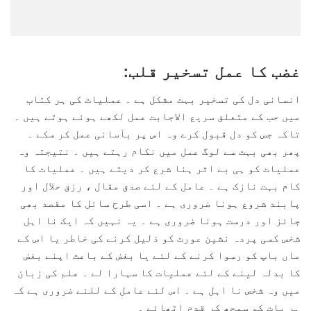
غضب کا عمل تسخیر قلب:
انسانی دل کی تسخیر بہت مشکل ہے ۔ عملیات کی ہر کتاب
میں حب کے متعلق سریع الاجابت عمل لکھے ہوئے ہوتے ہیں ۔
تاکہ جس کو دل قبول کرے وہ اس پر بآسانی عمل کر سکے ۔
پھر بھی بہت سے لوگ عمل میں نکام رہتے ہیں ۔ نتیجتہ وہ
عملیات کو ہی بے اثر ہنا شرع کر دیتے ہیں ۔ عملیات کا
کام بہت نازک ہے ۔ عامل کے لئے صدق مقال ، رزق حلال اور
پابند شروع ہونا ضروری ہے ۔ اسی طرح سائل کا مقصد بھی
جائز اور درست ہونا ضروری ہے ۔ یہ نہیں کہ ایک نا اہل
شخس کسی پردہ نشین عورت کو ذلیل کرنے کی خاطر یا اس کے
ماں باپ کو رسوا کرنے کے لئے یا بغض کے باعث اپنے بغض
کا بدلہ لینے کے لئے عملیات کا سہارا لے ۔ علم کی زبان
میں وہ شخص نا اہل ہے ۔ اس لئے عامل کے للئے ضروری ہے کہ
ہر بات کو سمجھ کر قدم اٹھائے ۔