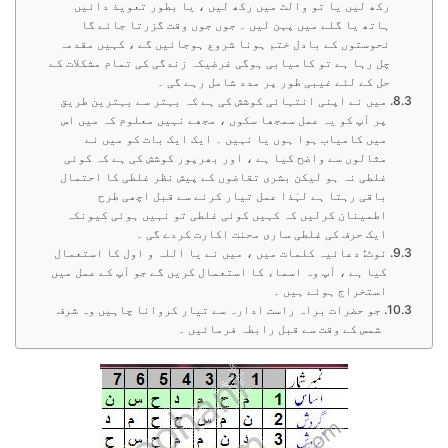
رکھ لیں یا تو والٹ میں رکھ لیں ، یا بطور تعویذ دائیں
ہاتھ یا گلے میں پہن لیں ۔ جوں جوں وقت گزرتا جائے گا
نحوستوں کے بادل ختم ہونا شروع ہوجائیں گے ، کہیں مقدمہ
چل رہا ہے تو کامیابی ہوگی غرضیکہ زندگی کی تمام مشکلات کے
حل کے لئے غیبی طور پر مدد شامل رہے گی ۔
میں نے اپنی انتہائی کوشش کی ہے کہ بہتر سے بہترین طریق
پر آپ کو یہ عمل سمجھا سکوں ، مجھے نہیں معلوم کہ میں اس
میں کامیاب ہوا ہوں یا نہیں ۔ ایک ایک بات کو میں نے
مثالوں سے واضح کیا ہے ، اور بھرپور کوشش کی ہے کہ کوئی
غلطی نہ ہو لیکن بشری تقاضوں کے پیش نظر غلطی کا احتمال
باقی رہتا ہے لہٰذا عمل تیار کرنے سے قبل اچھی طرح
اطمینان کرلیں کہ کہیں کوئی غلطی تو نہیں ہوئی کیونکہ
ایک حرف کی غلطی ساری محنت اکارت کردے گی ۔
نوٹ: دعائیہ کلمات میں ، میں نے یا اللہ و اول کا استعمال
کیا ہے ، آپ وہ اسماء کا استعمال کریں گے جو آپ کے عمل میں
استخراج ہوئے ہیں ۔
جو حضرات براہ راست ادارہ سے تیار کروانا چاہیں وہ شرف
شمس کے وقت سے قبل رابطہ فرمائیں ۔