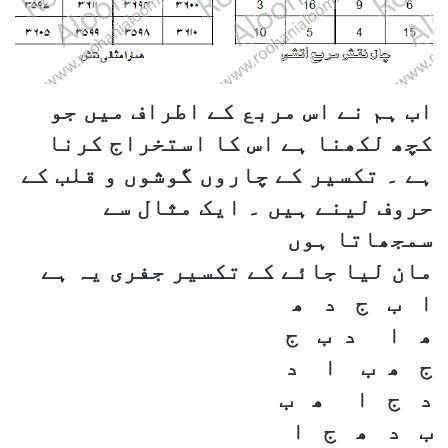
اب ہم نے اس مربع کے اطراف میں جو
کچھ لکھنا ہے اس کا استخراج کرنا
ہے ۔ تکسیر کے چاروں گوشوں و قلب کے
حروف لینے ہیں ۔ ایک مثال سے
سمجھاتا ہوں
مان لیا جائے کے تکسیر جفری یہ ہے
ا ب ج د ھ
ھ ا د ب ج
ج ھ ب ا د
د ج ا ھ ب
ب د ھ ج ا