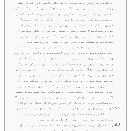
حاصل کریں زعفران سے سفید جانب نقش لکھیں اور اس کی پشت
پر طلسم ۔ اب یہاں بھی ایک بات واضح کر دوں اگر اس کاغذ کی
پشت والی جگہ پنی نما ہے تو وہاں آپ زعفران سے کچھ لکھ ہی
نہیں پائیں گے ایسی صورت میں زرد رنگ کا مارکر استعمال
کریں ۔ نقش لکھتے وقت یا لوح کی تیاری کرتے وقت بخورات
عود و صندل سرخ بمعہ زعفران سلگ رہے ہوں ۔ اکثر لوگ سوال
کرتے ہیں کہ تاثیر میں کیا فرق ہوگا اس کی بڑی آسان سی
مثال دی جا سکتی ہے ۔ چار افراد ہیں ، چاروں کے ہاں
انٹرنیٹ کنکشن موجود ہیں ۔ ایک کے ہاں ون ایم بی کا کنکشن
ہے ، دوسرے کے ہاں دو ایم بی ، تیسرے کے ہاں تین ایم بی اور
چوتھے کے ہاں چار ایم بی ۔ انٹرنیٹ چاروں ہی استعمال کر
رہے ہیں چاروں ہی اس سے مستفید ہو رہے ہیں ۔ لیکن اسپیڈ
کا فرق ہے ۔ مثلاً ایک فائل ہے جس کا سائز ۱۰۰ ایم بی ہے ۔ جو
فرد ون ایم بی کا کنکشن استعمال کر رہا ہے وہاں یہ فائل
چالیس منٹ میں ڈاؤن لوڈ ہوگی ، دو ایم بی والے کے پاس ۳۰
منٹ میں ، تین ایم بی والے کے پاس ۲۰ منٹ میں اور چار ایم
بی والے کے پاس ۱۰ منٹ میں ۔ اس کے علاوہ بعض سہولیات جیسے
لائیو اسٹریم و ایچ ڈی کوالئی ، ون ایم بی یا ٹو ایم بی والا
جب مستفید ہونا چاہے گا تو بغیر بفرنگ کے ممکن نہ ہوگا۔
کچھ اسی طرح ان الواح کی تاثیر کو سمجھنا چاہئے ۔ کاغذ پر
بنا نقش دیر سے ، ، مخلوط لوح میانہ اور شمس کی منسوبہ
دھات سونا فی الفور اپنا اثر ظاہر کرتی ہیں۔
یہ تفصیل اس وجہ سے درج کر دی ہے کہ اکثر حضرات یہ سوال
کرتے ہیں کہ تاثیر میں کیا فرق ہوگا یا ہوتا ہے تو امید