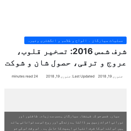
عملیات سیارگان ۔ الواح و طلاسم و انگشتری وغیرہ
شرف شمس 2016: تسخیر قلوب،
عروج و ترقی، حصول شان و شوکت
جنوری 19, 2018
Last Updated: جنوری 19, 2018
24 minutes read
سیارہ شمس جو کہ شہنشاہ سیارگان ہےسب سے زیادہ طاقتور اور
نورانی اثرات زمین پر ڈالتا ہے زندگی اور روح اس سے توانائی پاتے
ہیں اس لئے اس کا شرف انتہائی اہمیت کا حامل ہے ۔ اس وقت اس کی جو