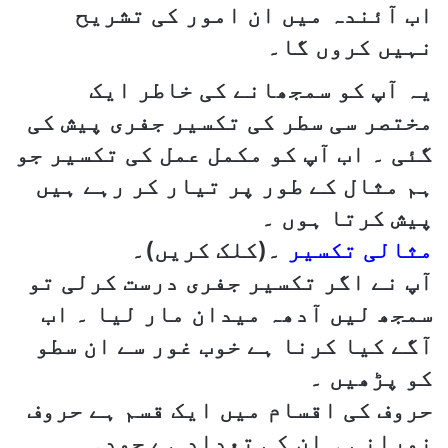
اب آئندہ میں ان امور کی تشریح
نہیں کروں گا۔
یہ آپ کو سمجھانے کی خاطر ایک
مختصر سی سطر کی تکسیر جفری پیش کی
گئی ۔ اب آپ کو مکمل عمل کی تکسیر جو
ہم مثال کے طور پر تیار کر رہے ہیں
پیش کرتا ہوں ۔
مثالی تکسیر
۔(کلک کریں)۔
آپ نے اگر تکسیر جفری درست کرلی تو
سمجھ لیں آدھہ میدان مار لیا ۔ اب
آگے کیا کرنا ہے خوب غور سے ان سطو
کو پڑھیں ۔
حروف کی اقسام میں ایک قسم ہے حروف
نورانی ۔ ان کی تعداد ہے چودہ