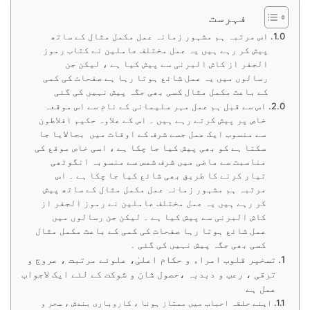
فہرست
اس مرتبہ ہم مشہور زمانہ عمل مکمل مثال کے ساتھ
پیش کر رہے ہیں یہ عمل مختلف عاملین نے کتاب رموز
الجفر از کاش البرنی سے پیش کیا ہے ، لیکن جن
رسالوں میں یہ عمل شائع ہوتا رہا ہے صفحات کی کمی
کے باعث مکمل مثال کسی بھی جگہ پیش نہیں کی گئی
اس سے قبل ہم عمل مہر سلیمانی کے نام سے اس موقعہ
خاص پر پیش کرتے رہے ہیں ۔ اس کے علاوہ حکیم افلاطون
سے منسوب ایک عمل جسے شرف کے اوقات میں بجالایا جا
سکتا ہے کو بھی پیش کیا جا چکا ہے ، اسی خاص موقع کی
مناسبت سے ماضی میں شرف شمس سے منسوبہ انگوٹھی
تیار کرنے کا طریق بھی شائع کیا جا چکا ہے ۔ اس
مرتبہ ہم مشہور زمانہ عمل مکمل مثال کے ساتھ پیش
کر رہے ہیں یہ عمل مختلف عاملین نے رموز الجفر از
کاش البرنی سے پیش کیا ہے ۔ لیکن جن رسالوں میں
عمل شائع ہوتا رہا صفحات کی کمی کے باعث مکمل مثال
کسی بھی جگہ پیش نہیں کی گئی ۔
تسخیر قلوب امراء و حکام اعلیٰ، علوئے مرتبت ، عروج و
ترقی ، رعب و دبدبہ ،حصول شان و شوکت کے لئے ایک لاجواب
عمل ہے
اپنے حلقہ احباب میں ممتاز ہونا ، کاروباری بندش ، سحر و