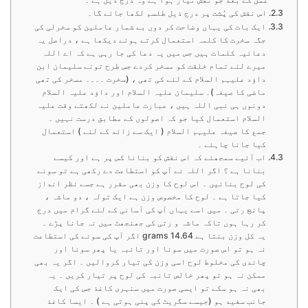
اس نقش کی پُشت پر درج ذیل طلسم لکھا جائے گا۔
ایک بات کی یہاں وضاحت کر دوں بے شمار عاملین کو سخرلی کی
جگہ سخرت کا کلمہ استعمال کرتے ہوئے دیکھا ہے ، دراصل یہ
دعائیہ کلمات ہیں جس میں یہ دعا کی جا رہی ہے کہ اے اللہ
میرے لئے تمام خلقت کو مسخر کردے جس طرح تونے سلیمان ابن
داؤد علیہم السلام کے لئے کی تھی ، (سخرت ۔۔۔۔ مسخر کی تھی
ماضی کا صیغہ)۔ سلیمان علیہ السلام اور داؤد علیہ السلام
دونوں ہی نبی اللہ ہیں ، عبارت عاملین نے لکھتے وقت علیہ
السلام استعمال کیا جو کہ اصولوں کے مطابق درست نہیں ۔
جمع کا صیغہ علیہم السلام ( ایک سے زائد کے لئے ) استعمال
کیا جانا چاہئے ۔
اب آئیے سمجھئے کہ اس نقش کو بنانا کس پر ہے اور کیسے
بنانا ہے ؟ اگر اللہ نے آپ کو استطاعت دے رکھی ہے تو سونے
کی لوح بنائیں ۔ اس لوح کا وزن بھی مقرر ہے جسے نظر انداز
کیا جاتا ہے ۔ لوح کا مخصوص وزن ہے ایک تولہ ، دو ماشہ ،
پانچ رتی ۔ میں اسے یہاں آپ کی آسانی کے لئے گرام میں درج
کر رہا ہوں تاکہ ماشہ و رتی کی جھنجھٹ میں نہ جانا پڑے ۔
یہ کل وزن بنتا ہے 14.64 grams اگر آپ کی سونے کی استطاعت
نہ ہو تو اس صورت میں سونا اور تانبہ یا پھر سونا اور
چاندی کی مخلوط لوح اسی وزن کی تیار کروالیں ۔ اگر یہ بھی
ممکن نہ ہو تو پھر خالص تانبہ کی لوح پر تیار کریں ۔ یہ
بھی نہ ہو سکے تو ایسی صورت میں سنہری کاغذ جس کی ایک
جانب سفید ہو (جیسے سگریٹ کی پنی ہوتی ہے ) ۔ ایسا کاغذ