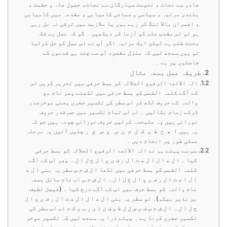
جادو سے نجات ، نحوست سیارگان سے نجات، حصول جاہ و حشمت ،
بلندی مرتبہ ، سیاسی و سماجی کامیابی ، مقدمہ میں کامیابی
، افسران بالا تنگ کر رہے ہوں یا ملازمت میں ترقی نہ مل رہی
ہو تو اس مقدس علم کو آزما کر دیکھیں ۔ گو کہ عمل بے شک
محنت طلب ہے لیکن ایک مرتبہ اگر آپ نے اس عمل کو حل کرلیا
تو یوں سمجھ لیں کہ منزل مقصود آپ سے چند ہی قدموں کے
فاصلوں پر ہے ۔
طریقہ عمل بمعہ مثال
الہ الالھۃ الرفیع الجلالہ کو بسط حرفی میں تحریر کریں اس
کے آگے کلمہ الشمس کو بسط حرفی میں لکھئے پھر نام مع
والدہ کے حروف لکھ کر اس سطر کی تکسیر جفری یعنی موخرصدر
کرکے زمام نکالیں ۔ اب اس تمام تکسیر میں جس قدر حروف
نورانی ہیں وہ علیحدہ کرلیں حروف نورانی چودہ ہیں جو کہ
یہ ہیں ا ھ ح ط ی ک ل م ن س ع ص ق ر چلیں آئیں یہ مرحلہ
عملی طور پر انجام دیں ۔
سب سے پہلے ہم نے الہ الالھۃ الرفیع الجلالہ کو بسط حرفی
کیا ۔ ا ل ھ ا ل ا ل ھ ت ا ل ر ف ی ع ا ل ج ل ا ل ہ پھر اس کے آگے
کلمہ الشمس کو بسط حرفی میں لکھا ا ل ش م س سطر یہ بنی ا ل ھ
ا ل ا ھ ت ا ل ر ف ی ع ا ل ج ل ا ل ہ ا ل ش م س اب نام سائل بمعہ
نام والدہ کو بسط حرف میں اس کے آگے درج کیا ۔ (فیصل لطیف
بن نذیر بیکم)۔ تو سطر یہ بنی ا ل ھ ا ل ا ل ھ ت ا ل ر ف ی ع ا ل
ج ل ا ل ہ ا ل ش م س ف ی ص ل ل ط ی ف ن ذ ی ر ب ی ک م اب اس سطر کی
تکسیر جفری کرنا ہے ۔ پہلے ذرا یہ سمجھ لیں کہ تکسیر موخر