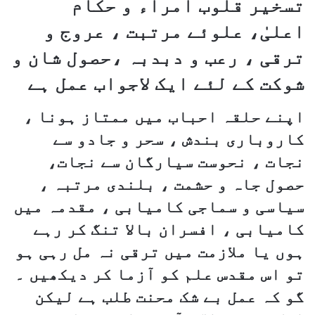
تسخیر قلوب امراء و حکام
اعلیٰ، علوئے مرتبت ، عروج و
ترقی ، رعب و دبدبہ ،حصول شان و
شوکت کے لئے ایک لاجواب عمل ہے
اپنے حلقہ احباب میں ممتاز ہونا ،
کاروباری بندش ، سحر و جادو سے
نجات ، نحوست سیارگان سے نجات،
حصول جاہ و حشمت ، بلندی مرتبہ ،
سیاسی و سماجی کامیابی ، مقدمہ میں
کامیابی ، افسران بالا تنگ کر رہے
ہوں یا ملازمت میں ترقی نہ مل رہی ہو
تو اس مقدس علم کو آزما کر دیکھیں ۔
گو کہ عمل بے شک محنت طلب ہے لیکن