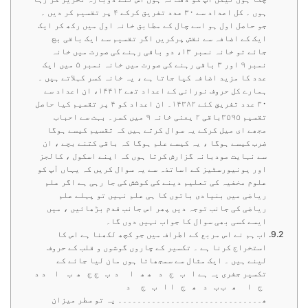
ہوں ۔ کل اعداد سے ۳۰ عدد تفریق کرکے ۴ پر تقسیم کر دیں ۔
جو حاصل اول ہو اسے چال کے مطابق خانہ اول میں رکھ کر ایک
ایک کے اضافہ سے نقش پرکریں اگر تقسیم سے ایک باقی بچ
جائے تو خانہ نمبر ۱۳، دو باقی رہنے کی صورت میں خانہ
نمبر ۹ اور ۳ باقی رہنے کی صورت میں خانہ نمبر ۵ میں ایک
عدد کا مزید اضافہ کیا جاتا ہے ، یہ خانہ کسر کہلاتے ہیں ۔
ہمارے کل حروف نورانی کے اعداد تھے ۱۴۴۱۲، ان اعداد سے
۳۰ عدد تفریق کئے ۱۴۳۸۲۔ ان اعداد کو ۴ پر تقسیم کیا حاصل
تقسیم ۳۵۹۵باقی ۲ یعنی خانہ ۹ میں کسر۔ بہت سے احباب
مجھے ای میل کرکے یہ سوال کرتے ہیں کہ تقسیم کیسے ہوگا
ضرب کیسے ہوگا ، یہ کیسے علم ہوگا کہ باقی کتنے بچے ، ان
سے نہایت مودبانہ گزارش کرتا ہوں کہ اپنے اسکول ، کالجز
اور یونیورسٹیز کے اساتذہ سے یہ سوال کریں کہ یہاں آپ کو
علوم مخفیہ کی تعلیم دینے کی کوشش کی جا رہی ہے اگر علم
ریاضی میں بنیادی باتوں کا ہی علم نہیں تو پہلے علم
ریاضی کی جانب توجہ دیں پھر اس جانب قدم بڑھائیں ، میں
ایسے کسی بھی سوال کا جواب نہیں دوں گا۔
اب ہم نے اس مربع کے اطراف میں جو کچھ لکھنا ہے اس کا
استخراج کرنا ہے ۔ تکسیر کے چاروں گوشوں و قلب کے حروف
لینے ہیں ۔ ایک مثال سے سمجھاتا ہوں مان لیا جائے کے
تکسیر جفری یہ ہے ا ب ج د ھ ھ ا د ب ج ج ھ ب ا د د
ج ا ھ ب ب د ھ ج ا ا ب ج د
ھ۔۔۔۔۔۔۔۔۔۔۔۔۔۔۔۔۔۔۔۔۔۔۔۔۔۔۔۔۔۔ یہ تو سطر میزان