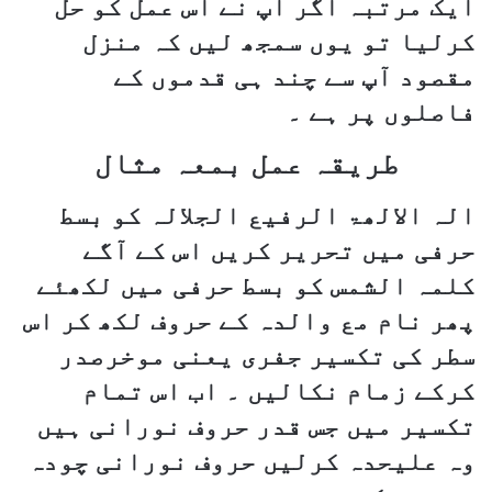
ایک مرتبہ اگر آپ نے اس عمل کو حل
کرلیا تو یوں سمجھ لیں کہ منزل
مقصود آپ سے چند ہی قدموں کے
فاصلوں پر ہے ۔
طریقہ عمل بمعہ مثال
الہ الالھۃ الرفیع الجلالہ کو بسط
حرفی میں تحریر کریں اس کے آگے
کلمہ الشمس کو بسط حرفی میں لکھئے
پھر نام مع والدہ کے حروف لکھ کر اس
سطر کی تکسیر جفری یعنی موخرصدر
کرکے زمام نکالیں ۔ اب اس تمام
تکسیر میں جس قدر حروف نورانی ہیں
وہ علیحدہ کرلیں حروف نورانی چودہ