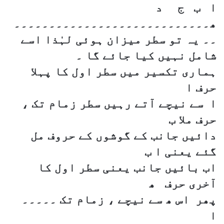
ا ب ج د
ھ۔۔۔۔۔۔۔۔۔۔۔۔۔۔۔۔۔۔۔۔۔۔۔۔۔۔۔۔
۔۔ یہ تو سطر میزان ہوئی لہٰذا اسے
شامل نہیں کیا جائے گا ۔
ہماری تکسیر میں سطر اول کا پہلا
حرف ا
ا سے نیچے آتے رہیں سطر زمام تک ،
حرف ملا ب
دائیں جانب کے گوشوں کے حروف مل
گئے یعنی ا ب
اب بائیں جانب یعنی سطر اول کا
آخری حرف ھ
پھر اس ھ سے نیچے ، زمام تک ۔۔۔۔۔
ا