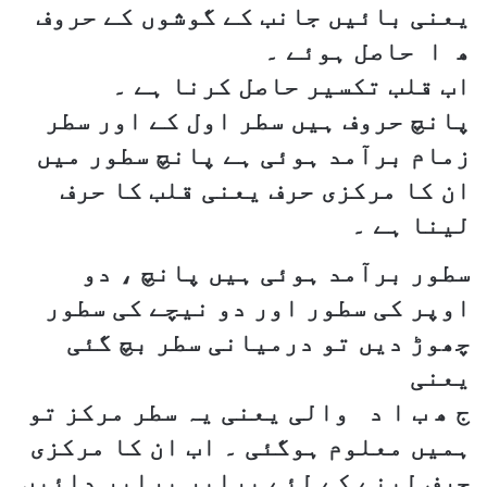
یعنی بائیں جانب کے گوشوں کے حروف
ھ ا حاصل ہوئے ۔
اب قلب تکسیر حاصل کرنا ہے ۔
پانچ حروف ہیں سطر اول کے اور سطر
زمام برآمد ہوئی ہے پانچ سطور میں
ان کا مرکزی حرف یعنی قلب کا حرف
لینا ہے ۔
سطور برآمد ہوئی ہیں پانچ ، دو
اوپر کی سطور اور دو نیچے کی سطور
چھوڑ دیں تو درمیانی سطر بچ گئی
یعنی
ج ھ ب ا د والی یعنی یہ سطر مرکز تو
ہمیں معلوم ہوگئی ۔ اب ان کا مرکزی
حرف لینے کے لئے برابر برابر دائیں