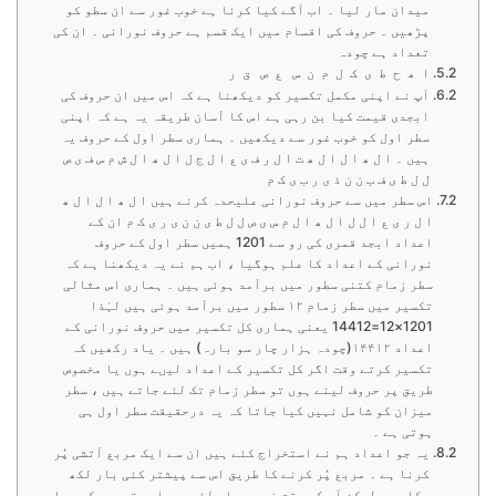
میدان مار لیا ۔ اب آگے کیا کرنا ہے خوب غور سے ان سطو کو
پڑھیں ۔ حروف کی اقسام میں ایک قسم ہے حروف نورانی ۔ ان کی
تعداد ہے چودہ
ا ھ ح ط ی ک ل م ن س ع ص ق ر
آپ نے اپنی مکمل تکسیر کو دیکھنا ہے کہ اس میں ان حروف کی
ابجدی قیمت کیا بن رہی ہے اس کا آسان طریقہ یہ ہے کہ اپنی
سطر اول کو خوب غور سے دیکھیں ۔ ہماری سطر اول کے حروف یہ
ہیں ۔ ا ل ھ ا ل ا ل ھ ت ا ل ر ف ی ع ا ل ج ل ا ل ھ ا ل ش م س ف ی ص
ل ل ط ی ف ب ن ن ذ ی ر ب ی ک م
اس سطر میں سے حروف نورانی علیحدہ کرنے ہیں ا ل ھ ا ل ا ل ھ
ا ل ر ی ع ا ل ل ا ل ھ ا ل م س ی ص ل ل ط ی ن ن ی ر ی ک م ان کے
اعداد ابجد قمری کی رو سے 1201 ہمیں سطر اول کے حروف
نورانی کے اعداد کا علم ہوگیا ، اب ہم نے یہ دیکھنا ہے کہ
سطر زمام کتنی سطور میں برآمد ہوئی ہیں ۔ ہماری اس مثالی
تکسیر میں سطر زمام ۱۲ سطور میں برآمد ہوئی ہیں لہٰذا
1201×12=14412 یعنی ہماری کل تکسیر میں حروف نورانی کے
اعداد ۱۴۴۱۲(چودہ ہزار چار سو بارہ) ہیں ۔ یاد رکھیں کہ
تکسیر کرتے وقت اگر کل تکسیر کے اعداد لیںے ہوں یا مخصوص
طریق پر حروف لینے ہوں تو سطر زمام تک لئے جاتے ہیں ، سطر
میزان کو شامل نہیں کیا جاتا کہ یہ درحقیقت سطر اول ہی
ہوتی ہے ۔
یہ جو اعداد ہم نے استخراج کئے ہیں ان سے ایک مربع آتشی پُر
کرنا ہے ۔ مربع پُر کرنے کا طریق اس سے پیشتر کئی بار لکھ
چکا ہوں لیکن آپ کو دقت نہ ہوں اس لئے دوبارہ تحریر کر رہا