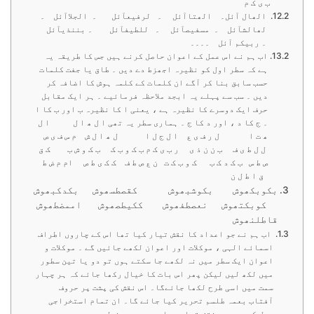
ب ی ک م
الھال آئل۔ الھتاآئل ۔ لرفیعآئل ۔ الجلاآئل ۔
لھالشآئل ۔ مسفیصآئل ۔ للطیفآئل ۔ بننذیآئل
۔ ربیکم آئل ۔۔۔۔
اب ہم نے اس عمل کے اعوان حاصل کرنے ہیں جس کا طریقہ یہ
ہے کہ سطر اول کو نظیرہ اجھزط دے دیں ۔ طاق یا جفت کلمات
حسب سابق بنا کر آگے ان کلمات کے کلمہ ہوش کا اضافہ کر
دیں ۔ سب سے پہلے یہ ابجد ملاحظہ فرمائیے ۔ ہر ایک مقابل
حرف ایک دوسرے کا نظیرہ ہے ، یعنی ا کا نظیرہ ب اور ب کا ا
۔ ج کا د ، اور د کا ج ۔ ہماری سطر یہ تھی ا ل ھ ا ل ا ل
ھ ت ا ل ر ف ی ع ا ل ج ل ا ل ھ ا ل ش م س ف ی ص
ل ل ط ی ف ب ن ن ذ ی ر ب ی ک م ب ک و ب ک ب ک و ش ب ک ق
ص ط س ب ک د ک ب ک و ب ک ت ن ع ص ط ف ک ک ی ط ص ام م ض ط
ق ا ط ل ن
بکوبکھوش بکوشبھوش کقصطسھوش بکدکبھوش
کوبکتھوش نعصطفھوش ککیطصھوش اممضطھوش
قاطلنھوش
اب ہم نے جو اعداد کا نقش تیار کیا تھا اس کے چاروں اطراف
اسمائے الہی ، موکلات اور اعوان لکھے جائیں گے ۔ موکلات و
اعوان ایک سطر میں نہ لکھے جا سکتے ہوں تو دو یا تین سطور
میں لکھ لیں لیکن پھر اس بات کا خیال رکھا جائے کہ ہر چہار
سمت میں اسی طرح لکھا جائےگا۔ اس نقش کی پشت پر حروف
آفتاب بعمہ طلسم تحریر کیا جائے گا۔ ان تمام استخراجی
عمل کے بعد جو نقش تیار ہوا ہے وہ درج ذیل ہے ۔