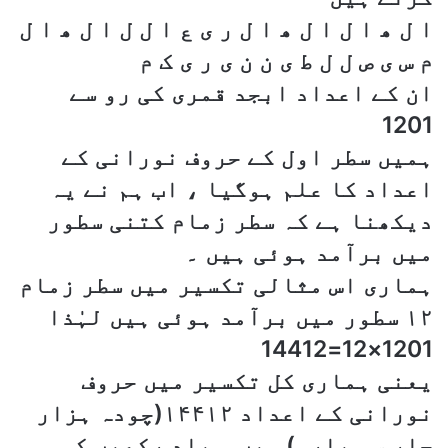
ا ل ھ ا ل ا ل ھ ا ل ر ی ع ا ل ل ا ل ھ ا ل
م س ی ص ل ل ط ی ن ن ی ر ی ک م
ان کے اعداد ابجد قمری کی رو سے
1201
ہمیں سطر اول کے حروف نورانی کے
اعداد کا علم ہوگیا ، اب ہم نے یہ
دیکھنا ہے کہ سطر زمام کتنی سطور
میں برآمد ہوئی ہیں ۔
ہماری اس مثالی تکسیر میں سطر زمام
۱۲ سطور میں برآمد ہوئی ہیں لہٰذا
1201×12=14412
یعنی ہماری کل تکسیر میں حروف
نورانی کے اعداد ۱۴۴۱۲(چودہ ہزار
چار سو بارہ) ہیں ۔ یاد رکھیں کہ