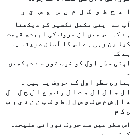
ا ھ ح ط ی ک ل م ن س ع ص ق ر
آپ نے اپنی مکمل تکسیر کو دیکھنا
ہے کہ اس میں ان حروف کی ابجدی قیمت
کیا بن رہی ہے اس کا آسان طریقہ یہ
ہے کہ
اپنی سطر اول کو خوب غور سے دیکھیں
۔
ہماری سطر اول کے حروف یہ ہیں ۔
ا ل ھ ا ل ا ل ھ ت ا ل ر ف ی ع ا ل ج ل ا ل
ھ ا ل ش م س ف ی ص ل ل ط ی ف ب ن ن ذ ی ر ب
ی ک م
اس سطر میں سے حروف نورانی علیحدہ
کرنے ہیں