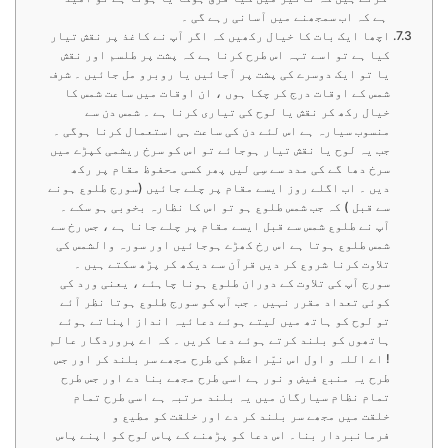
ہے کہ اب سمجھنے میں آسانی رہے گی ۔
اچھا ایک بات کا خیال رکھیں کہ اگر آپ نے کاغذ پر نقش تیار
کیا ہے تو اسے تہہ اس طرح کرنا ہے کہ پشت پر طلسم اور نقش
یا تو ایک دوسرے کی پشت پر آجائیں یا روبرو مل جائیں ۔ شرف
شمس کے اوقات درج کر چکا ہوں ، ان اوقات میں ساعت شمس کا
خیال رکھ کر نقش یا لوح کی تیاری کرنا ہے ۔ شمس دن سے
منسوب سیارہ ہے اس لئے دن کی ساعت ہی استعمال کرنا ہوگی ۔
جب یہ لوح یا نقش تیار ہوجائے تو اس کو سرخ ریشمی کپڑے میں
سرخ دھا گے کی مدد سے سِی لیں پھر کسی محفوظ مقام پر رکھ
دیں ۔ اب اگلے روز ایسے مقام پر چلے جائیں (سورج طلوع ہونے
سے قبل ) کہ جب شمس طلوع ہو تو اس کا نظارہ بخوبی ہو سکے ۔
آپ نے طلوع شمس سے قبل ایسے مقام پر چلے جانا ہے ، جس رخ سے
شمس طلوع ہوتا ہے اس رخ کھڑے ہوجائیں اور سورہ والشمس کی
تلاوت کرنا شروع کر دیں قرآن سے دیکھ کر پڑھ سکتے ہیں ۔
سورج آپ کی تلاوت کے دوران طلوع ہونا چاہئے ، یعنی ورد کی
کوئی تعداد مقرر نہیں ۔ جب آپ کو سورج طلوع ہوتا نظر آئے
تو لوح کو ہاتھ میں لیتے ہوئے دعائیہ انداز اپناتے ہوئے
ہاتھوں کو بلند کرتے ہوئے دعا کریں ۔ کہ اے پروردگار عالم
! اے اللہ و اول اس نیّر اعظم کی طرح مجھے سر بلند کر اور جس
طرح یہ منبع فیض و نور ہے اسی طرح مجھے بنا دے اور جس طرح
تمام نظام سیارگان میں یہ بلند مرتبہ ہے اسی طرح تمام
خلقت میں مجھے سر بلند کر دے اور خلقت کو مطیع و
فرمانبردار بنا۔ اس دعا کو پڑھنے کے پاس لوح کو اپنے پاس