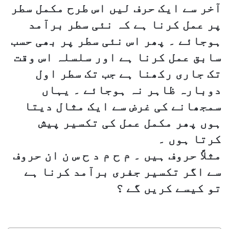
آخر سے ایک حرف لیں اس طرح مکمل سطر
پر عمل کرنا ہے کہ نئی سطر برآمد
ہوجائے ۔ پھر اس نئی سطر پر بھی حسب
سابق عمل کرنا ہے اور سلسلہ اس وقت
تک جاری رکھنا ہے جب تک سطر اول
دوبارہ ظاہر نہ ہوجائے ۔ یہاں
سمجھانے کی غرض سے ایک مثال دیتا
ہوں پھر مکمل عمل کی تکسیر پیش
کرتا ہوں ۔
مثلاً حروف ہیں ۔ م ح م د ح س ن ان حروف
سے اگر تکسیر جفری برآمد کرنا ہے
تو کیسے کریں گے ؟