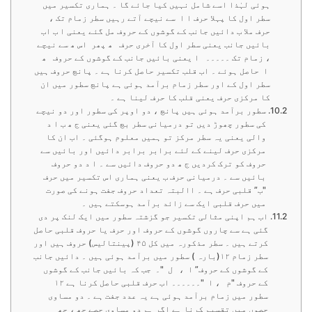
ہوئی لہٰذا اسے شامل نہیں کیا جائے گا ۔ ہماری تکسیر میں
سطر اول کا پہلا حرف ا ا سے نیچے آتے رہیں سطر زمام تک ،
حرف ملا ب دائیں جانب کے گوشوں کے حروف مل گئے یعنی ا ب اب
بائیں جانب یعنی سطر اول کا آخری حرف ھ پھر اس ھ سے نیچے
، زمام تک ۔۔۔۔۔ ا یعنی بائیں جانب کے گوشوں کے حروف ھ
ا حاصل ہوئے ۔ اب قلب تکسیر حاصل کرنا ہے ۔ پانچ حروف ہیں
سطر اول کے اور سطر زمام برآمد ہوئی ہے پانچ سطور میں ان
کا مرکزی حرف یعنی قلب کا حرف لینا ہے ۔
سطور برآمد ہوئی ہیں پانچ ، دو اوپر کی سطور اور دو نیچے
کی سطور چھوڑ دیں تو درمیانی سطر بچ گئی یعنی ج ھ ب ا د
والی یعنی یہ سطر مرکز تو ہمیں معلوم ہوگئی ۔ اب ان کا
مرکزی حرف لینے کے لئے برابر برابر دائیں اور بائیں سے
حروف کو ترک کردیں ج ھ دو حروف دائیں سے ۔ ا د دو حروف
بائیں سے ۔ درمیانی حرف ب یعنی ہماری اس تکسیر میں حرف
"ب” قلبی حرف ہے ۔ االبتہ تعداد حروف جفت ہونے کی صورت
میں حرف قلبی ایک سے زائد برآمد ہوسکتے ہیں ۔
اب ہم اپنی مثالی تکسیر جو گزشتہ سطور میں ایک لنک پر دی
گئی ہے سے چاروں گوشوں کے حروف اور حرف یا حروف قلبی حاصل
کرتے ہیں ۔ سطر مذکورہ میں کل ۴۵ (پینتالیس) حروف ہیں اور
سطر زمام ۱۲(بارہ ) سطور میں برآمد ہوئی ہیں ۔ دائیں جانب
کے گوشوں کے حروف” ا ، ل "۔ جب کہ بائیں جانب کے گوشوں
کے حروف "م ، ا "۔۔۔۔۔۔ اب حرف قلبی حاصل کرنا ہے ۱۲
سطور میں زمام برآمد ہوئی ہے یہ عدد جفت ہے ۔ دو مساوی
حصوں میں تقسیم کرنا ہے اگر ہم دو مساوی حصے چھ ، چھ