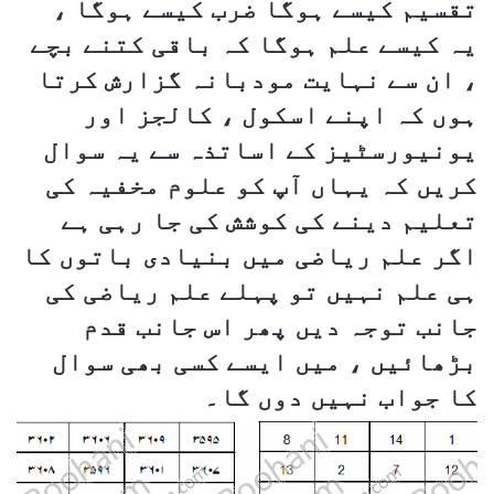
تقسیم کیسے ہوگا ضرب کیسے ہوگا ،
یہ کیسے علم ہوگا کہ باقی کتنے بچے
، ان سے نہایت مودبانہ گزارش کرتا
ہوں کہ اپنے اسکول ، کالجز اور
یونیورسٹیز کے اساتذہ سے یہ سوال
کریں کہ یہاں آپ کو علوم مخفیہ کی
تعلیم دینے کی کوشش کی جا رہی ہے
اگر علم ریاضی میں بنیادی باتوں کا
ہی علم نہیں تو پہلے علم ریاضی کی
جانب توجہ دیں پھر اس جانب قدم
بڑھائیں ، میں ایسے کسی بھی سوال
کا جواب نہیں دوں گا۔