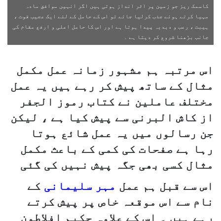
کاسمک ریز جو زمین پر اثر انداز ہوتی ہیں اگر انہیں موافق مادہ
مہیا کرتے ہوئے جذب کرلیا جائے تو اس کے حامل کے لئے ایک عجیب قوت ،
ہیبت ، رعب و دبدبہ پیدا ہوتا ہے اور اس کا حامل اعلی و ارفع مقام کی
جانب بڑھنا شروع کر دیتا ہے ۔
اس مرتبہ ہم مشہور زمانہ عمل مکمل
مثال کے ساتھ پیش کر رہے ہیں یہ عمل
مختلف عاملین نے کتاب رموز الجفر
از کاش البرنی سے پیش کیا ہے ، لیکن
جن رسالوں میں یہ عمل شائع ہوتا
رہا ہے صفحات کی کمی کے باعث مکمل
مثال کسی بھی جگہ پیش نہیں کی گئی
اس سے قبل ہم عمل
مہر سلیمانی
کے
نام سے اس موقعہ خاص پر پیش کرتے
رہے ہیں ۔ اس کے علاوہ حکیم افلاطون