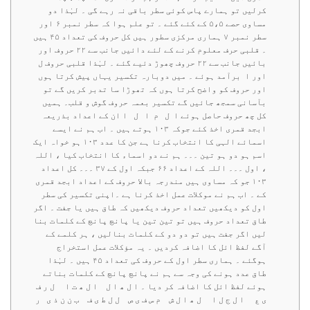
کرلیں تو ہمارے پاس کوئی سطر باقی نہ رہے گی ۔ لہٰذا دو
مساوی حصے ۵،۵ کے کئے گئے ۔ تو علم ہوا کہ سطر نمبر ۶ اور
سطر نمبر ۷ ہماری مرکزی سطور ہیں کل حروف کی تعداد ۴۵ ہیں
۔ قلبی حرف معلوم کرنے کے لئے دائیں جانب سے ۲۲ حروف اور
بائیں جانب سے ۲۲ حروف چھوڑ دئیے گئے ۔ لہٰذا قلبی حروف ل
اور ا برآمد ہوئے ۔ میں دوبارہ تکسیر یہاں پیش کرتا ہوں
اور حروف کو واضح کرتا ہوں کہ تھوڑا سا تدبر کریں گے تو
بآسانی سمجھ جائیں گے تکسیر بعمہ حروف گوش و قلب۔ ہمیں
کل چھ حروف حاصل ہوئے ا ل م ا ل ا ان کے اعداد بذریعہ
ابجد قمری اخذ کئے جوکہ ۱۰۳ ہوتے ہیں ۔ اب ہم نے ایسے
اسمائے الہی کا انتخاب کرنا ہے جن کا عدد ۱۰۳ ہو خواہ ایک
اسم ہو دو ہو تین ۔۔۔ ہم نے دو اسماء کا انتخاب کیا ، اللہ
، اول ۔۔۔ اللہ کے اعداد ۶۶ جبکہ اول کے ۳۷ ۔۔۔ کل اعداد
۱۰۳ جو کہ مساوی ہیں مندرجہ بالا حروف کے اعداد ابجد قمری
کے ۔ اب ہم نے موکلات عمل اخذ کرنا ہے ۔اپنی تکسیر کی سطر
اول کو دیکھیں تعداد حروف دیکھیں کہ طاق ہیں یا جفت ۔ اگر
طاق تعداد حروف ہیں تو تین تین یا پانچ پانچ کے کلمات بنا
لیں اگر جفت ہیں تو دو دو کے کلمات بنالیں ، ہر کلمے کے
آگے لفظ ائل کا اضافہ کردیں ۔ یہ مؤکلات عمل استخراج
ہوگئے ۔ ہماری سطر اول کے حروف کی تعداد ۴۵ ہیں ۔ لہٰذا
طاق عدد ہونے کی وجہ سے ہم نے پانچ پانچ کے کلمات بناتے
ہوئے لفظ ائل کا اضافہ کر دیا ۔ ا ل ھ ا ل ا ل ھ ت ا ل ر ف
ی ع ا ل ج ل ا ل ھ ا ل ش م س ف ی ص ل ل ط ی ف ب ن ن ذ ی ر