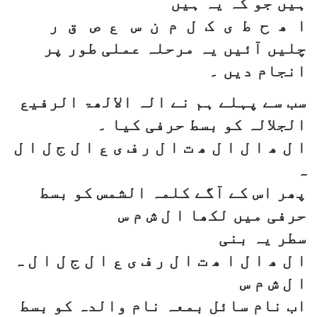
ہیں جو کہ یہ ہیں
ا ھ ح ط ی ک ل م ن س ع ص ق ر
چلیں آئیں یہ مرحلہ عملی طور پر
انجام دیں ۔
سب سے پہلے ہم نے الہ الالھۃ الرفیع
الجلالہ کو بسط حرفی کیا ۔
ا ل ھ ا ل ا ل ھ ت ا ل ر ف ی ع ا ل ج ل ا ل
ہ
پھر اس کے آگے کلمہ الشمس کو بسط
حرفی میں لکھا ا ل ش م س
سطر یہ بنی
ا ل ھ ا ل ا ھ ت ا ل ر ف ی ع ا ل ج ل ا ل ہ
ا ل ش م س
اب نام سائل بمعہ نام والدہ کو بسط