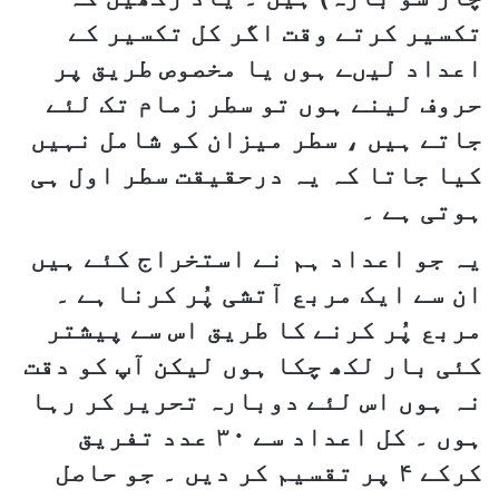
تکسیر کرتے وقت اگر کل تکسیر کے
اعداد لیںے ہوں یا مخصوص طریق پر
حروف لینے ہوں تو سطر زمام تک لئے
جاتے ہیں ، سطر میزان کو شامل نہیں
کیا جاتا کہ یہ درحقیقت سطر اول ہی
ہوتی ہے ۔
یہ جو اعداد ہم نے استخراج کئے ہیں
ان سے ایک مربع آتشی پُر کرنا ہے ۔
مربع پُر کرنے کا طریق اس سے پیشتر
کئی بار لکھ چکا ہوں لیکن آپ کو دقت
نہ ہوں اس لئے دوبارہ تحریر کر رہا
ہوں ۔ کل اعداد سے ۳۰ عدد تفریق
کرکے ۴ پر تقسیم کر دیں ۔ جو حاصل