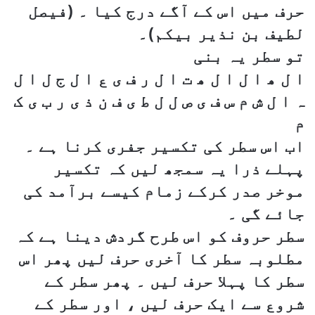
حرف میں اس کے آگے درج کیا ۔ (فیصل
لطیف بن نذیر بیکم)۔
تو سطر یہ بنی
ا ل ھ ا ل ا ل ھ ت ا ل ر ف ی ع ا ل ج ل ا ل
ہ ا ل ش م س ف ی ص ل ل ط ی ف ن ذ ی ر ب ی ک
م
اب اس سطر کی تکسیر جفری کرنا ہے ۔
پہلے ذرا یہ سمجھ لیں کہ تکسیر
موخر صدر کرکے زمام کیسے برآمد کی
جائے گی ۔
سطر حروف کو اس طرح گردش دینا ہے کہ
مطلوبہ سطر کا آخری حرف لیں پھر اس
سطر کا پہلا حرف لیں ۔ پھر سطر کے
شروع سے ایک حرف لیں ، اور سطر کے