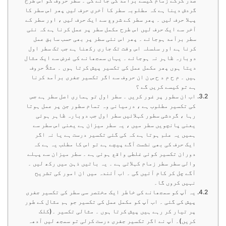
صدر کرکے زمام کیسے برآمد کی جائے گی ۔ سطر حروف کو اس طرح
گردش دینا ہے کہ مطلوبہ سطر کا آخری حرف لیں پھر اس سطر کا
پہلا حرف لیں ۔ پھر سطر کے شروع سے ایک حرف لیں ، اور سطر کے
آخر سے ایک حرف لیں اس طرح مکمل سطر پر عمل کرنا ہے کہ نئی
سطر برآمد ہوجائے ۔ پھر اس نئی سطر پر بھی حسب سابق عمل
کرنا ہے اور سلسلہ اس وقت تک جاری رکھنا ہے جب تک سطر اول
دوبارہ ظاہر نہ ہوجائے ۔ یہاں سمجھانے کی غرض سے ایک مثال
دیتا ہوں پھر مکمل عمل کی تکسیر پیش کرتا ہوں ۔ مثلاً حروف
ہیں ۔ م ح م د ح س ن ان حروف سے اگر تکسیر جفری برآمد کرنا
ہے تو کیسے کریں گے ؟
اب ان سطور پر غور کریں ۔ سطر اول تو ہماری اصل سطر ہے جس
کی تکسیر مطلوب ہے ، درمیانی وہ تمام سطور جن پر عمل ہوتا
رہا ، گردشی سطور کہلائیں سطر اول جب دوبارہ ظاہر ہوئی
یعنی پانچویں سطر میں ، یہ سطر میزان ہے یعنی اس سطر سے
ہمیں یہ علم ہوتا ہے کہ کی گئی تکسیر درست ہے یا نہ اگر
ایک حرف کی بھی نشست آگے پیچے ہے تو اس کا مطلب یہ ہے کہ
دوران تکسیر کوئی غلطی واقع ہوئی ہے ۔ سطر میزان سے پہلے
والی سطر سطر زمام کہلاتی ہے ۔ یہ باتیں ذہن میں رکھ لیں ۔
آگے چل کر کام آئیں گی ۔ اب آئندہ میں ان امور کی تشریح
نہیں کروں گا۔
یہ آپ کو سمجھانے کی خاطر ایک مختصر سی سطر کی تکسیر جفری
پیش کی گئی ۔ اب آپ کو مکمل عمل کی تکسیر جو ہم مثال کے طور
پر تیار کر رہے ہیں پیش کرتا ہوں ۔ مثالی تکسیر ۔(کلک
کریں)۔ آپ نے اگر تکسیر جفری درست کرلی تو سمجھ لیں آدھہ