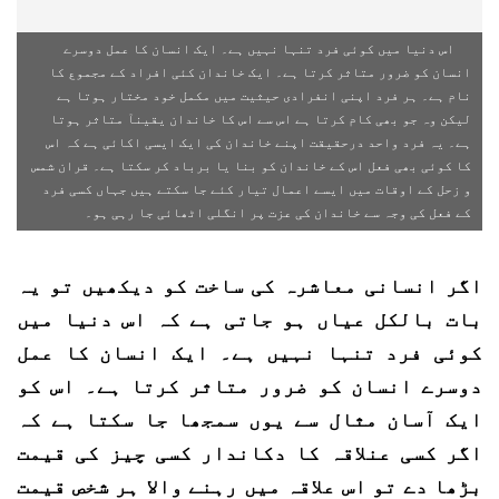
اس دنیا میں کوئی فرد تنہا نہیں ہے۔ ایک انسان کا عمل دوسرے
انسان کو ضرور متاثر کرتا ہے۔ ایک خاندان کئی افراد کے مجموع کا
نام ہے۔ ہر فرد اپنی انفرادی حیثیت میں مکمل خود مختار ہوتا ہے
لیکن وہ جو بھی کام کرتا ہے اس سے اس کا خاندان یقینآ متاثر ہوتا
ہے۔ یہ فرد واحد درحقیقت اپنے خاندان کی ایک ایسی اکائی ہے کہ اس
کا کوئی بھی فعل اس کے خاندان کو بنا یا برباد کر سکتا ہے۔ قران شمس
و زحل کے اوقات میں ایسے اعمال تیار کئے جا سکتے ہیں جہاں کسی فرد
کے فعل کی وجہ سے خاندان کی عزت پر انگلی اٹھائی جا رہی ہو۔
اگر انسانی معاشرہ کی ساخت کو دیکھیں تو یہ
بات بالکل عیاں ہو جاتی ہے کہ اس دنیا میں
کوئی فرد تنہا نہیں ہے۔ ایک انسان کا عمل
دوسرے انسان کو ضرور متاثر کرتا ہے۔ اس کو
ایک آسان مثال سے یوں سمجھا جا سکتا ہے کہ
اگر کسی عنلاقہ کا دکاندار کسی چیز کی قیمت
بڑھا دے تو اس علاقہ میں رہنے والا ہر شخص قیمت