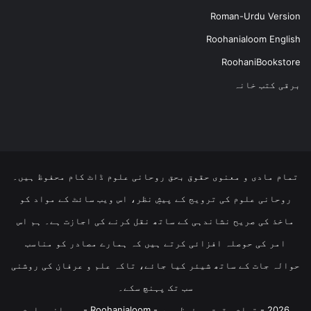
Roman-Urdu Version
Roohanialoom English
RoohaniBookstore
برقی کتب خانہ
تمام مادی و معنوی حقوق بحق روحانی علوم ڈاٹ کام محفوظ ہیں۔
روحانی علوم کی ترویج کے پیشِ نظر، اس ویب سائٹ کے مواد کو
ماخذ کی صریح نشاندہی کے ساتھ نقل کرنے کی اجازت ہے۔ ہم اس
امر کی حوصلہ افزائی کرتے ہیں کہ ہمارے مصادر کو مناسب
حوالہ جات کے ساتھ شیئر کیا جائے، تاکہ علم و عرفان کی روشنی
سب تک پہنچ سکے۔
2026 - تمام حقوق محفوظ ہیں - Roohanialoom - روحانی علوم