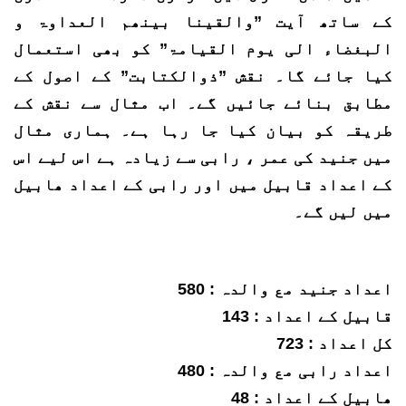
کے ساتھ آیت ”والقینا بینھم العداوۃ و
البغضاء الی یوم القیامۃ” کو بھی استعمال
کیا جائے گا۔ نقش ”ذوالکتابت” کے اصول کے
مطابق بنائے جائیں گے۔ اب مثال سے نقش کے
طریقہ کو بیان کیا جا رہا ہے۔ ہماری مثال
میں جنید کی عمر ، رابی سے زیادہ ہے اس لیے اس
کے اعداد قابیل میں اور رابی کے اعداد ھابیل
میں لیں گے۔
اعداد جنید مع والدہ : 580
قابیل کے اعداد : 143
کل اعداد : 723
اعداد رابی مع والدہ : 480
ھابیل کے اعداد : 48