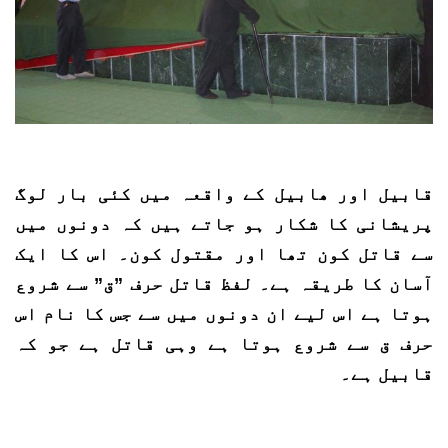
قابیل اور ھابیل کے واقعہ میں کئی بار لوگ
پریشانی کا شکار ہو جاتے ہیں کہ دونوں میں
سے قاتل کون تھا اور مقتول کون۔ اس کا ایک
آسان کا طریقہ ہے۔ لفظ قاتل حرف ”ق” سے شروع
ہوتا ہے اس لیے ان دونوں میں سے جس کا نام اس
حرف ق سے شروع ہوتا ہے وہی قاتل ہے جو کہ
قابیل ہے۔