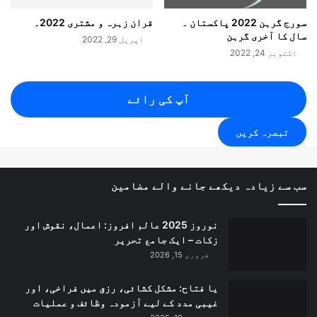
h
|
سورج گرہن 2022 پاکستان ۔
قران زہرہ و مشتری 2022۔
ص
سال کا آخری گرہن
اپریل 29, 2022
ح
اکتوبر 24, 2022
ت
و
ش
آپ کی رائے
ف
ا
ء
:
ت
س
سب سے زیادہ دیکھے جانے والے مضامین
د
ی
نوروز 2025 عالم افروز: اعمال، نقوش اور
س
زکات – ایک جامع تحریر
ش
فروری 15, 2026
م
س
یا فتاح: مشکل کشائی، رزق میں فراخی، اور
و
غیبی مدد کے لیے آزمودہ وظائف و عملیات
م
ر