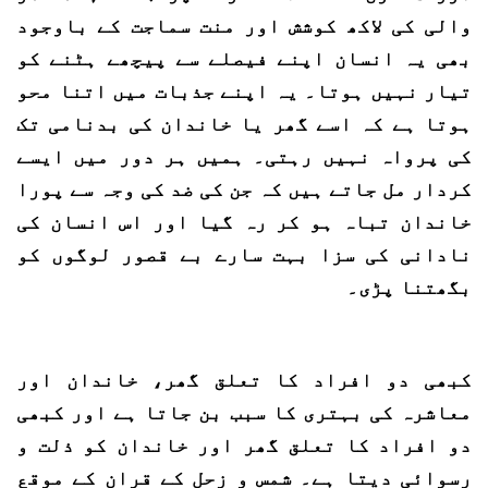
والی کی لاکھ کوشش اور منت سماجت کے باوجود
بھی یہ انسان اپنے فیصلے سے پیچھے ہٹنے کو
تیار نہیں ہوتا۔ یہ اپنے جذبات میں اتنا محو
ہوتا ہے کہ اسے گھر یا خاندان کی بدنامی تک
کی پرواہ نہیں رہتی۔ ہمیں ہر دور میں ایسے
کردار مل جاتے ہیں کہ جن کی ضد کی وجہ سے پورا
خاندان تباہ ہو کر رہ گیا اور اس انسان کی
نادانی کی سزا بہت سارے بے قصور لوگوں کو
بگھتنا پڑی۔
کبھی دو افراد کا تعلق گھر، خاندان اور
معاشرہ کی بہتری کا سبب بن جاتا ہے اور کبھی
دو افراد کا تعلق گھر اور خاندان کو ذلت و
رسوائی دیتا ہے۔ شمس و زحل کے قران کے موقع