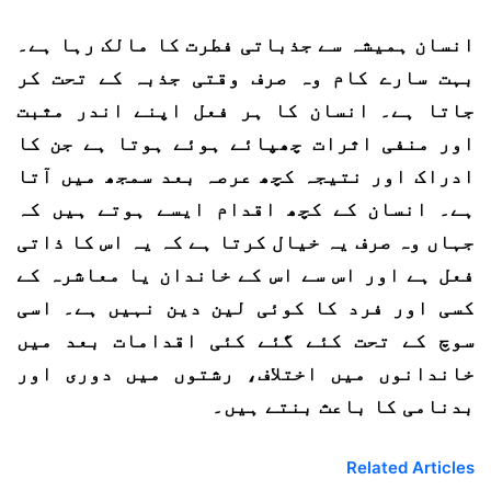
انسان ہمیشہ سے جذباتی فطرت کا مالک رہا ہے۔
بہت سارے کام وہ صرف وقتی جذبہ کے تحت کر
جاتا ہے۔ انسان کا ہر فعل اپنے اندر مثبت
اور منفی اثرات چھپائے ہوئے ہوتا ہے جن کا
ادراک اور نتیجہ کچھ عرصہ بعد سمجھ میں آتا
ہے۔ انسان کے کچھ اقدام ایسے ہوتے ہیں کہ
جہاں وہ صرف یہ خیال کرتا ہے کہ یہ اس کا ذاتی
فعل ہے اور اس سے اس کے خاندان یا معاشرہ کے
کسی اور فرد کا کوئی لین دین نہیں ہے۔ اسی
سوچ کے تحت کئے گئے کئی اقدامات بعد میں
خاندانوں میں اختلاف، رشتوں میں دوری اور
بدنامی کا باعث بنتے ہیں۔
Related Articles