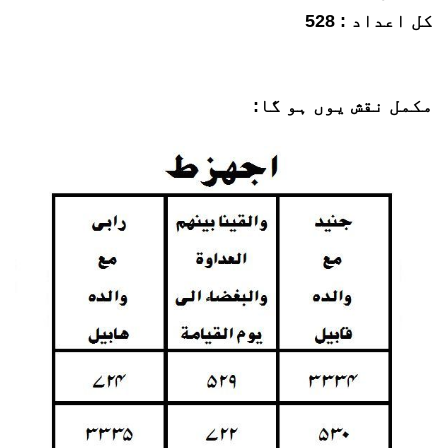
کل اعداد : 528
مکمل نقش یوں ہو گا: