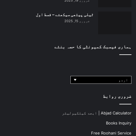
فروری 19, 2025
ی
خ
ٹیلی پیتھی سیکھئے – قسط اول
فروری 15, 2025
ہماری فیسبک کمیونٹی کا حصہ بنئے
اردو
ضروری روابط
Abjad Calculator | ابجد کیلکیولیٹر
Books Inquiry
Free Roohani Service