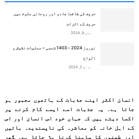
حروف کی طاقت: جادو اور روحانی علوم میں
حروف کے اثرات
مئی 9, 2024
نوروز 2024 – 1403 شمسی – عملیات نقوش و
الواح
مارچ 2, 2024
انسان اکثر اپنے جذبات کے ہاتھوں مجبور ہو
جاتا ہے۔ یہ جذبات اسے ایسے کام کرنے پر
اکسا دیتے ہیں کہ جہاں خود اس انسان اور اس
کے اہل خانہ کو معاشرہ کی ناپسندیدہ باتیں
اور طعنوں کا سامنا کرنا پڑ جاتا ہے۔ گھر