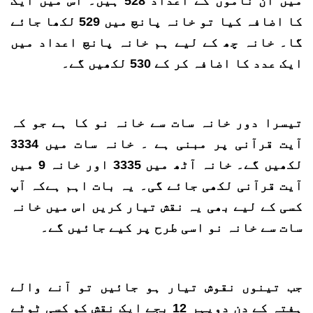
میں ان ناموں کے اعداد 528 ہیں۔ اس میں ایک
کا اضافہ کیا تو خانہ پانچ میں 529 لکھا جائے
گا۔ خانہ چھ کے لیے ہم خانہ پانچ اعداد میں
ایک عدد کا اضافہ کر کے 530 لکھیں گے۔
تیسرا دور خانہ سات سے خانہ نو کا ہے جو کہ
آیت قرآنی پر مبنی ہے ۔ خانہ سات میں 3334
لکھیں گے۔ خانہ آٹھ میں 3335 اور خانہ 9 میں
آیت قرآنی لکھی جائے گی۔ یہ بات اہم ہےکہ آپ
کسی کے لیے بھی یہ نقش تیار کریں اس میں خانہ
سات سے خانہ نو اسی طرح پر کیے جائیں گے۔
جب تینوں نقوش تیار ہو جائیں تو آنے والے
ہفتہ کے دن دوپہر 12 بجے ایک نقش کو کسی ٹوٹے