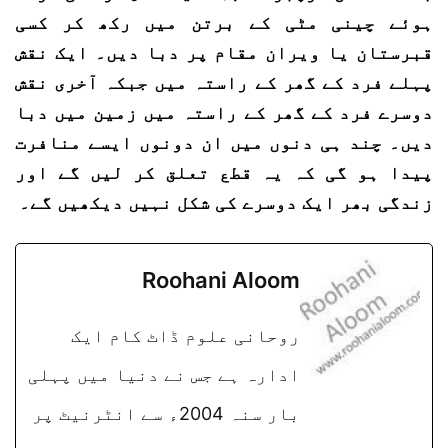
ہوئے چینی مٹی کے برتن میں رکھ کر کسی
قبرستان یا ویران مقام پر دبا دیں۔ ایک نقش
پہلے فرد کے گھر کے راستہ میں جبکہ آخری نقش
دوسرے فرد کے گھر کے راستہ میں زمین میں دبا
دیں۔ چند ہی دنوں میں ان دونوں ایسے منافرت
پیدا ہو گی کہ یہ قطع تعلق کر لیں گے اور
زندگی بھر ایک دوسرے کی شکل نہیں دیکھیں گے۔
Roohani Aloom
روحانی علوم ڈاٹ کام ایک
ادارہ ہے جس نے دنیا میں پہلی
بار سنہ 2004ء سے انٹرنیٹ پر